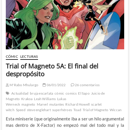
la
que?
CÓMIC
LECTURAS
Trial of Magneto 5A: El final del
despropósito
M'Rabo Mhulargo
06/01/2022
26 comentarios
Actualidad
bruja escarlata
cómic
comics
El Sapo
Juicio de
Magneto
Krakoa
Leah Williams
Lukas
Werneck
magneto
Marvel
mutantes
Richard Howell
scarlet
witch
Speed
steve englehart
superhéroes
Toad
Trial of Magneto
Wiccan
Esta miniserie (que originalmente iba a ser un hilo argumental
mas dentro de X-Factor) no empezó mal del todo mal y la