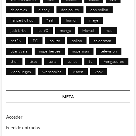
dc comics
disney
don pollito
don pollon
Fantastic Four
flash
humor
image
jack kirby
los 90
manga
Marvel
mcu
netflix
PC
pollito
pollon
spiderman
Star Wars
superhéroes
superman
televisión
thor
tiras
tuna
tunos
tv
Vengadores
videojuegos
webcomics
x-men
xbox
META
Acceder
Feed de entradas