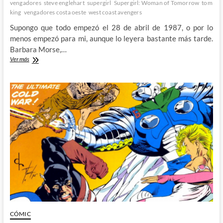
vengadores
steve englehart
supergirl
Supergirl: Woman of Tomorrow
tom
king
vengadores costa oeste
west coast avengers
Supongo que todo empezó el 28 de abril de 1987, o por lo
menos empezó para mi, aunque lo leyera bastante más tarde.
Barbara Morse,…
Mowkingbird:
Ver más
Woman
of
yesterday
and
tomorrow
CÓMIC