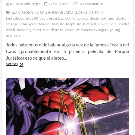
M'Rabo Mhulargo
17/12/2021
16 comentarios
¡LA VISIÓN Y LA BRUJA ESCARLATA!
¡LOS AÑOS 80!
4
fantasticos
años 80
bruja escarlata
cómic
comics
doctor extraño
doctor
strange
john byrne
Marvel
Mefisto
Mephisto
Richard Howell
rom
scarlet
witch
steve englehart
superhéroes
visión
west coast avengers
young
avengers
Todos habremos oído hablar alguna vez de la famosa Teoría del
Caos (probablemente en la primera película de Parque
Jurásico) eso de que el aleteo…
Los
Ver más
4
Fantásticos,
Mefisto,
héroes
de
mas
allá
de
las
estrellas
y
la
Teoría