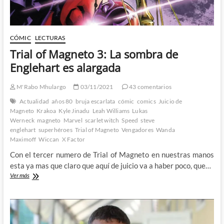
del
Caos
CÓMIC
LECTURAS
Trial of Magneto 3: La sombra de
Englehart es alargada
M'Rabo Mhulargo
03/11/2021
43 comentarios
Actualidad
años 80
bruja escarlata
cómic
comics
Juicio de
Magneto
Krakoa
Kyle Jinadu
Leah Williams
Lukas
Werneck
magneto
Marvel
scarlet witch
Speed
steve
englehart
superhéroes
Trial of Magneto
Vengadores
Wanda
Maximoff
Wiccan
X Factor
Con el tercer numero de Trial of Magneto en nuestras manos
esta ya mas que claro que aquí de juicio va a haber poco, que…
Trial
Ver más
of
Magneto
3:
La
sombra