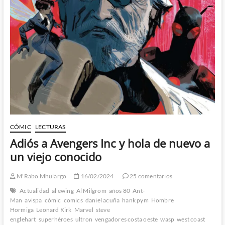
su
primera
temporada
por
todo
lo
grande
CÓMIC
LECTURAS
Adiós a Avengers Inc y hola de nuevo a
un viejo conocido
M'Rabo Mhulargo
16/02/2024
25 comentarios
Actualidad
al ewing
Al Milgrom
años 80
Ant-
Man
avispa
cómic
comics
daniel acuña
hank pym
Hombre
Hormiga
Leonard Kirk
Marvel
steve
englehart
superhéroes
ultron
vengadores costa oeste
wasp
west coast