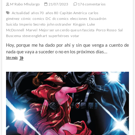
M'Rabo Mhulargo
21/07/2023
176 comentarios
Actualidad
años 70
años 80
Capitán América
carlos
giménez
cómic
comics
DC
dc comics
elecciones
Escuadrón
Suicida
Imperio Secreto
john ostrander
Kingpin
Luke
McDonnell
Marvel
Mejor ser un cerdo que un fascista
Porco Rosso
Sal
Buscema
steve englehart
superhéroes
votar
Hoy, porque me ha dado por ahí y sin que venga a cuento de
nada que vaya a suceder o no en los próximos días…
Aprendamos
Ver más
de
los
cómics
a
votar
bien