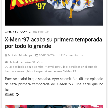
Guide
to
Comics
#19
(I)
CINE Y TV
CÓMIC
TELEVISIÓN
X-Men ‘97 acaba su primera temporada
por todo lo grande
M'Rabo Mhulargo
16/05/2024
11 comentarios
Actualidad
años 80
años
90
apocalipsis
cómic
comics
Marvel
patrulla x
perdidos en el espacio
tiempo
steve englehart
superhéroes
x-men
X-Men 97
Pues se acabó lo que se daba. Ayer se emitió el último episodio
de esta primera temporada de X-Men ‘97, una serie que no
ha…
X-
Ver más
Men
‘97
acaba