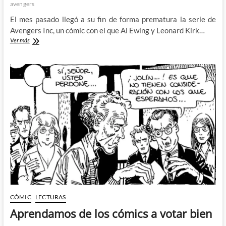
avengers
El mes pasado llegó a su fin de forma prematura la serie de
Avengers Inc, un cómic con el que Al Ewing y Leonard Kirk…
Adiós
Ver más
a
Avengers
Inc
y
hola
de
nuevo
a
un
viejo
conocido
CÓMIC
LECTURAS
Aprendamos de los cómics a votar bien