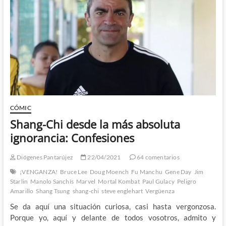
de
Englehart
es
alargada
CÓMIC
Shang-Chi desde la más absoluta
ignorancia: Confesiones
Diógenes Pantarújez
22/04/2021
64 comentarios
¡VENGANZA!
Bruce Lee
Doug Moench
Fu Manchu
Gene Day
Jim
Starlin
Manolo Sanchís
Marvel
Mortal Kombat
Paul Gulacy
Peligro
Amarillo
Shang Tsung
shang-chi
steve englehart
Vergüenza
Se da aquí una situación curiosa, casi hasta vergonzosa.
Porque yo, aquí y delante de todos vosotros, admito y