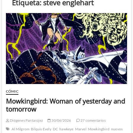
Etiqueta:
steve englehart
CÓMIC
Mowkingbird: Woman of yesterday and
tomorrow
Diógenes Pantarújez
30/06/2026
27 comentarios
Al Milgrom
Bilquis Evely
DC
hawkeye
Marvel
Mowkingbird
nuevos