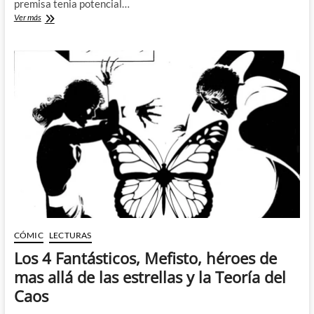
premisa tenia potencial…
Trial
Ver más
of
Magneto
5A:
El
final
del
despropósito
CÓMIC
LECTURAS
Los 4 Fantásticos, Mefisto, héroes de
mas allá de las estrellas y la Teoría del
Caos