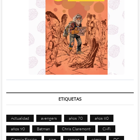
ETIQUETAS
Actualidad
avengers
años 70
años 80
años 90
Batman
Chris Claremont
Ci-Fi
Ciencia Ficción
cine
comics
cómic
DC