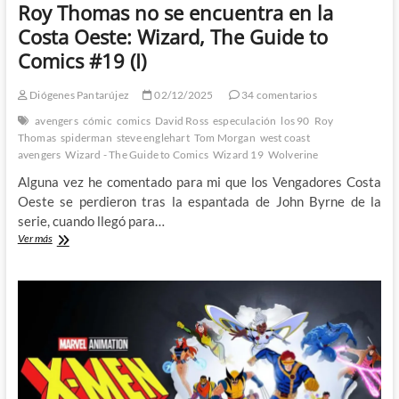
Roy Thomas no se encuentra en la
Costa Oeste: Wizard, The Guide to
Comics #19 (I)
Diógenes Pantarújez
02/12/2025
34 comentarios
avengers
cómic
comics
David Ross
especulación
los 90
Roy
Thomas
spiderman
steve englehart
Tom Morgan
west coast
avengers
Wizard - The Guide to Comics
Wizard 19
Wolverine
Alguna vez he comentado para mi que los Vengadores Costa
Oeste se perdieron tras la espantada de John Byrne de la
serie, cuando llegó para…
Roy
Ver más
Thomas
no
se
encuentra
en
la
Costa
Oeste:
Wizard,
The