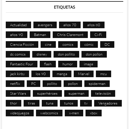
ETIQUETAS
Actualidad
avengers
años 70
años 80
años 90
Batman
Chris Claremont
Ci-Fi
Ciencia Ficción
cine
comics
cómic
DC
dc comics
disney
don pollito
don pollon
Fantastic Four
flash
humor
image
jack kirby
los 90
manga
Marvel
mcu
netflix
PC
pollito
pollon
spiderman
Star Wars
superhéroes
superman
televisión
thor
tiras
tuna
tunos
tv
Vengadores
videojuegos
webcomics
x-men
xbox