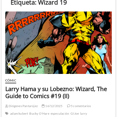
Etiqueta:
Wizard 19
CÓMIC
Larry Hama y su Lobezno: Wizard, The
Guide to Comics #19 (II)
Diógenes Pantarújez
16/12/2025
5 comentarios
adam kubert
Bucky O'Hare
especulación
GIJoe
larry