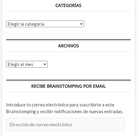
CATEGORÍAS
Guide
to
Comics
#19
Categorías
(I)
ARCHIVOS
Archivos
RECIBE BRAINSTOMPING POR EMAIL
Introduce tu correo electrónico para suscribirte a este
Brainstomping y recibir notificaciones de nuevas entradas.
Dirección
de
correo