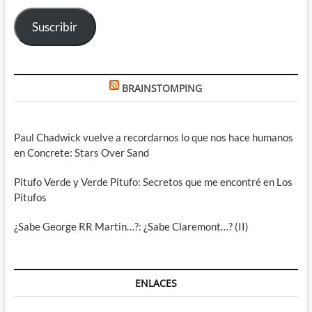
electrónico
Suscribir
BRAINSTOMPING
Paul Chadwick vuelve a recordarnos lo que nos hace humanos
en Concrete: Stars Over Sand
Pitufo Verde y Verde Pitufo: Secretos que me encontré en Los
Pitufos
¿Sabe George RR Martin…?: ¿Sabe Claremont…? (II)
ENLACES