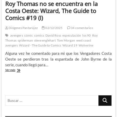
Roy Thomas no se encuentra en la
Costa Oeste: Wizard, The Guide to
Comics #19 (I)
Diógenes Pantarújez
02/12/2025
34 comentarios
avengers
cómic
comics
David Ross
especulación
los 90
Roy
Thomas
spiderman
steve englehart
Tom Morgan
west coast
avengers
Wizard - The Guide to Comics
Wizard 19
Wolverine
Alguna vez he comentado para mi que los Vengadores Costa
Oeste se perdieron tras la espantada de John Byrne de la
serie, cuando llegó para…
Roy
Ver más
Thomas
no
se
encuentra
en
Buscar
la
Costa
…
Oeste:
Wizard,
The