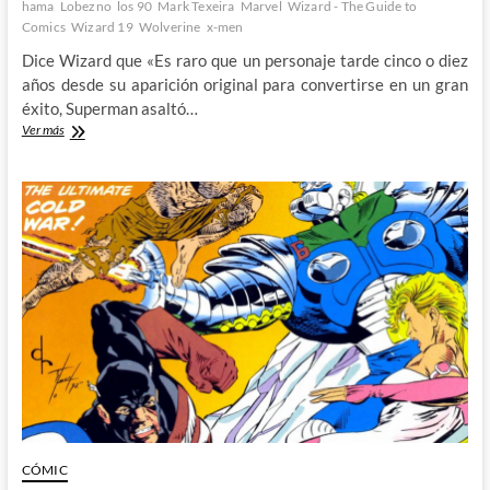
hama
Lobezno
los 90
Mark Texeira
Marvel
Wizard - The Guide to
Comics
Wizard 19
Wolverine
x-men
Dice Wizard que «Es raro que un personaje tarde cinco o diez
años desde su aparición original para convertirse en un gran
éxito, Superman asaltó…
Larry
Ver más
Hama
y
su
Lobezno:
Wizard,
The
Guide
to
Comics
#19
(II)
CÓMIC