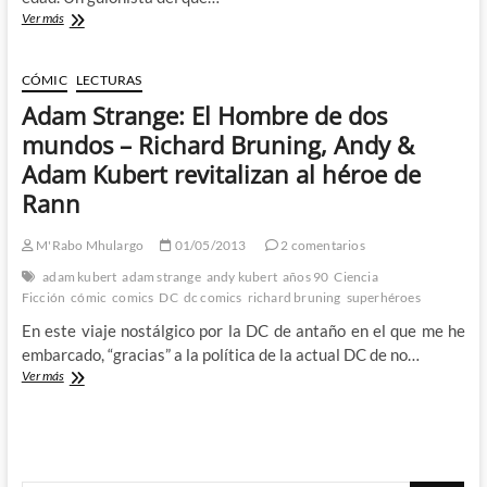
Recordando
Ver más
a
James
Hudnall
CÓMIC
LECTURAS
–
Adam Strange: El Hombre de dos
La
Biografía
mundos – Richard Bruning, Andy &
no
Adam Kubert revitalizan al héroe de
autorizada
de
Rann
Lex
Luthor
M'Rabo Mhulargo
01/05/2013
2 comentarios
de
Hudnall
adam kubert
adam strange
andy kubert
años 90
Ciencia
y
Ficción
cómic
comics
DC
dc comics
richard bruning
superhéroes
Eduardo
En este viaje nostálgico por la DC de antaño en el que me he
Barreto
embarcado, “gracias” a la política de la actual DC de no…
Adam
Ver más
Strange:
El
Hombre
de
dos