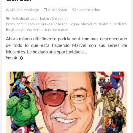
M'Rabo Mhulargo
21/02/2020
4 comentarios
Actualidad
adam kubert
Benjamin
Percy
cómic
comics
Krakoa
Lobezno
Logan
Marvel
mutantes
superhéroes
Bogdanovic
Wolverine
x-force
x-men
Ahora mismo difícilmente podría sentirme mas desconectado
de todo lo que esta haciendo Marvel con sus series de
Mutantes. Le he dado una oportunidad a…
Wolverine/Lobezno
Ver más
de
Percy,
Kubert
y
Bogdanovic
–
Por
fin
un
cómic
de
la
nueva
hornada