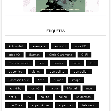
ETIQUETAS
Actualidad
avengers
años 70
años 80
años 90
Batman
Chris Claremont
Ci-Fi
Ciencia Ficción
cine
comics
cómic
DC
dc comics
disney
don pollito
don pollon
Fantastic Four
flash
humor
image
jack kirby
los 90
manga
Marvel
mcu
netflix
PC
pollito
pollon
spiderman
Star Wars
superhéroes
superman
televisión