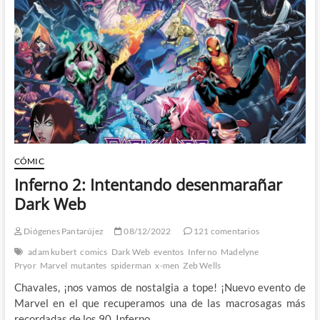
Size
X-
Men
1
CÓMIC
Inferno 2: Intentando desenmarañar
Dark Web
Diógenes Pantarújez
08/12/2022
121 comentarios
adam kubert
comics
Dark Web
eventos
Inferno
Madelyne
Pryor
Marvel
mutantes
spiderman
x-men
Zeb Wells
Chavales, ¡nos vamos de nostalgia a tope! ¡Nuevo evento de
Marvel en el que recuperamos una de las macrosagas más
recordadas de los 90, Inferno,…