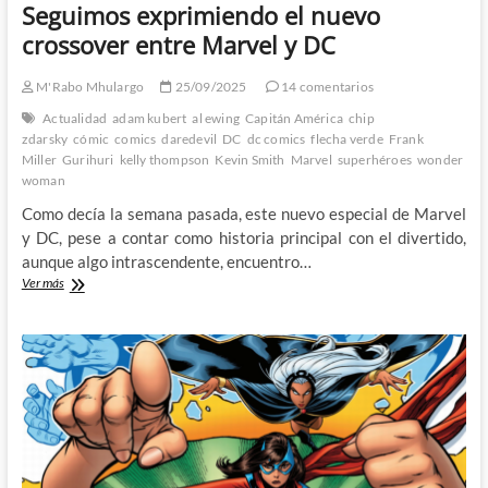
Seguimos exprimiendo el nuevo
crossover entre Marvel y DC
M'Rabo Mhulargo
25/09/2025
14 comentarios
Actualidad
adam kubert
al ewing
Capitán América
chip
zdarsky
cómic
comics
daredevil
DC
dc comics
flecha verde
Frank
Miller
Gurihuri
kelly thompson
Kevin Smith
Marvel
superhéroes
wonder
woman
Como decía la semana pasada, este nuevo especial de Marvel
y DC, pese a contar como historia principal con el divertido,
aunque algo intrascendente, encuentro…
Seguimos
Ver más
exprimiendo
el
nuevo
crossover
entre
Marvel
y
DC