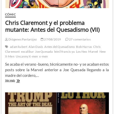
de
Mutantes
que
CÓMIC
puedo
Chris Claremont y el problema
disfrutar
mutante: Antes del Quesadismo (VII)
Diógenes Pantarújez
27/08/2019
27 comentarios
adam kubert
Alan Davis
Antes del Quesadismo
Bob Harras
Chris
Claremont
excalibur
Joe Quesada
leinil francis yu
Los Neo
Marvel
New
X-Men
Uncanny X-men
x-men
Se acaba el verano -bueno, técnicamente no- y se acaban estos
posts sobre la Marvel anterior a Joe Quesada llegando a la
madre del cordero,…
Chris
Ver más
Claremont
y
el
problema
mutante:
Antes
del