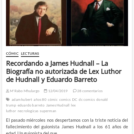
Quesadismo
(VII)
CÓMIC
LECTURAS
Recordando a James Hudnall – La
Biografía no autorizada de Lex Luthor
de Hudnall y Eduardo Barreto
M'Rabo Mhulargo
12/04/2019
28 comentarios
adam kubert
años 80
cómic
comics
DC
dc comics
donald
trump
eduardo barreto
James Hudnall
lex
luthor
necrologicas
superman
El pasado miércoles nos despertamos con la triste noticia del
fallecimiento del guionista James Hudnall a los 61 años de
edad. Un guionista del que…