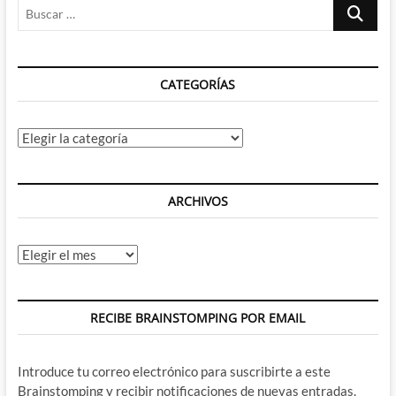
Buscar
mundos
–
…
Richard
Bruning,
Andy
CATEGORÍAS
&
Adam
Kubert
revitalizan
Categorías
al
héroe
de
Rann
ARCHIVOS
Archivos
RECIBE BRAINSTOMPING POR EMAIL
Introduce tu correo electrónico para suscribirte a este
Brainstomping y recibir notificaciones de nuevas entradas.