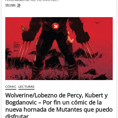
Inferno
Ver más
2:
Intentando
desenmarañar
Dark
Web
CÓMIC
LECTURAS
Wolverine/Lobezno de Percy, Kubert y
Bogdanovic – Por fin un cómic de la
nueva hornada de Mutantes que puedo
disfrutar