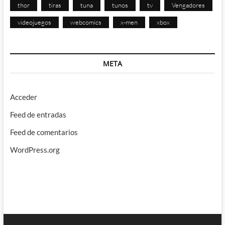
thor
tiras
tuna
tunos
tv
Vengadores
videojuegos
webcomics
x-men
xbox
META
Acceder
Feed de entradas
Feed de comentarios
WordPress.org