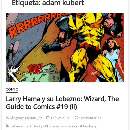
Etiqueta:
adam kubert
CÓMIC
Larry Hama y su Lobezno: Wizard, The
Guide to Comics #19 (II)
Diógenes Pantarújez
16/12/2025
5 comentarios
adam kubert
Bucky O'Hare
especulación
GIJoe
larry