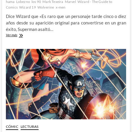
hama
Lobezno
los 90
Mark Texeira
Marvel
Wizard - The Guide to
Comics
Wizard 19
Wolverine
x-men
Dice Wizard que «Es raro que un personaje tarde cinco o diez
años desde su aparición original para convertirse en un gran
éxito, Superman asaltó…
Larry
Ver más
Hama
y
su
Lobezno:
Wizard,
The
Guide
to
Comics
#19
(II)
CÓMIC
LECTURAS