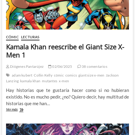
CÓMIC
LECTURAS
Kamala Khan reescribe el Giant Size X-
Men 1
Diógenes Pantarújez
02/06/2025
38 comentarios
adam kubert
Collin Kelly
cómic
comics
giant size x-men
Jackson
Lanzing
kamala khan
mutantes
x-men
Hay historias que te gustaría hacer como si no hubieran
existido. No es mucho pedir, ¿no? Quiero decir, hay multitud de
historias que me han…
Kamala
Ver más
Khan
reescribe
el
Giant