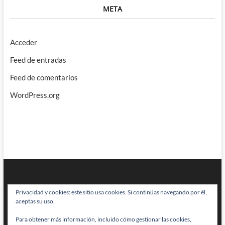
META
Acceder
Feed de entradas
Feed de comentarios
WordPress.org
Privacidad y cookies: este sitio usa cookies. Si continúas navegando por él,
aceptas su uso.
Para obtener más información, incluido cómo gestionar las cookies,
BRAINSTOMPING
| Diseñado por:
Theme Freesia
|
WordPress
| © Todos