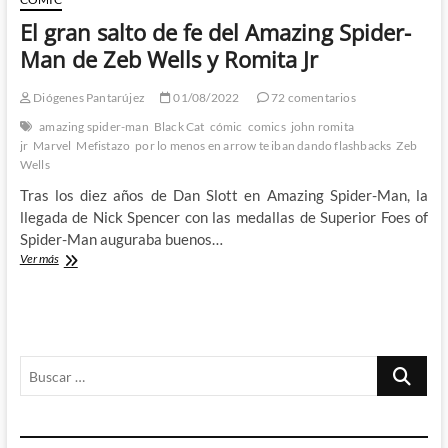
El gran salto de fe del Amazing Spider-
Man de Zeb Wells y Romita Jr
Diógenes Pantarújez
01/08/2022
72 comentarios
amazing spider-man
Black Cat
cómic
comics
john romita
jr
Marvel
Mefistazo
por lo menos en arrow te iban dando flashbacks
Zeb
Wells
Tras los diez años de Dan Slott en Amazing Spider-Man, la
llegada de Nick Spencer con las medallas de Superior Foes of
Spider-Man auguraba buenos…
El
Ver más
gran
salto
de
fe
del
Buscar
Amazing
Spider-
…
Man
de
Zeb