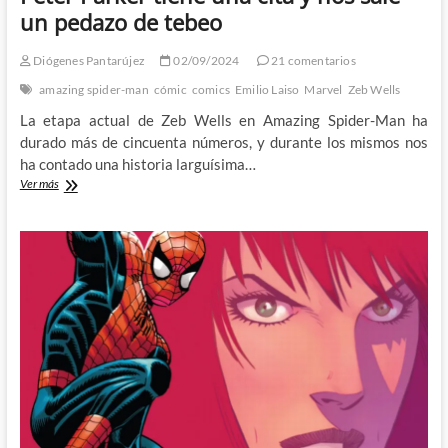
un pedazo de tebeo
Diógenes Pantarújez
02/09/2024
21 comentarios
amazing spider-man
cómic
comics
Emilio Laiso
Marvel
Zeb Wells
La etapa actual de Zeb Wells en Amazing Spider-Man ha
durado más de cincuenta números, y durante los mismos nos
ha contado una historia larguísima…
Peter
Ver más
Parker
tiene
una
cita
y
nos
sale
un
pedazo
de
tebeo