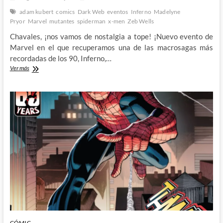
adam kubert
comics
Dark Web
eventos
Inferno
Madelyne
Pryor
Marvel
mutantes
spiderman
x-men
Zeb Wells
Chavales, ¡nos vamos de nostalgia a tope! ¡Nuevo evento de
Marvel en el que recuperamos una de las macrosagas más
recordadas de los 90, Inferno,…
Inferno
Ver más
2:
Intentando
desenmarañar
Dark
Web
CÓMIC