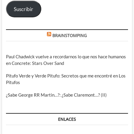
electrónico
Suscribir
BRAINSTOMPING
Paul Chadwick vuelve a recordarnos lo que nos hace humanos
en Concrete: Stars Over Sand
Pitufo Verde y Verde Pitufo: Secretos que me encontré en Los
Pitufos
¿Sabe George RR Martin…?: ¿Sabe Claremont…? (II)
ENLACES