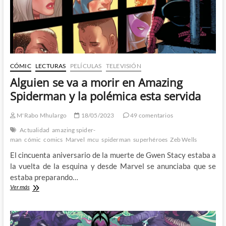
CÓMIC
LECTURAS
PELÍCULAS
TELEVISIÓN
Alguien se va a morir en Amazing
Spiderman y la polémica esta servida
M'Rabo Mhulargo
18/05/2023
49 comentarios
Actualidad
amazing spider-
man
cómic
comics
Marvel
mcu
spiderman
superhéroes
Zeb Wells
El cincuenta aniversario de la muerte de Gwen Stacy estaba a
la vuelta de la esquina y desde Marvel se anunciaba que se
estaba preparando…
Alguien
Ver más
se
va
a
morir