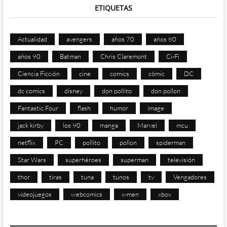
ETIQUETAS
Actualidad
avengers
años 70
años 80
años 90
Batman
Chris Claremont
Ci-Fi
Ciencia Ficción
cine
comics
cómic
DC
dc comics
disney
don pollito
don pollon
Fantastic Four
flash
humor
image
jack kirby
los 90
manga
Marvel
mcu
netflix
PC
pollito
pollon
spiderman
Star Wars
superhéroes
superman
televisión
thor
tiras
tuna
tunos
tv
Vengadores
videojuegos
webcomics
x-men
xbox