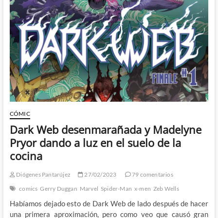
en
Amazing
Spiderman
y
la
polémica
esta
servida
CÓMIC
Dark Web desenmarañada y Madelyne
Pryor dando a luz en el suelo de la
cocina
Diógenes Pantarújez
27/02/2023
79 comentarios
comics
Gerry Duggan
Marvel
Spider-Man
x-men
Zeb Wells
Habíamos dejado esto de Dark Web de lado después de hacer
una primera aproximación, pero como veo que causó gran