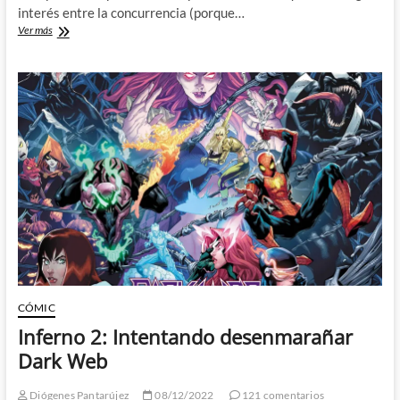
interés entre la concurrencia (porque…
Dark
Ver más
Web
desenmarañada
y
Madelyne
Pryor
dando
a
luz
en
el
suelo
de
la
cocina
CÓMIC
Inferno 2: Intentando desenmarañar
Dark Web
Diógenes Pantarújez
08/12/2022
121 comentarios