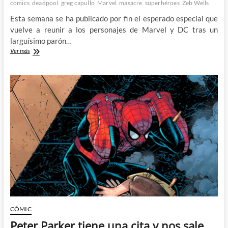
comics
deadpool
greg capullo
Marvel
masacre
superhéroes
Zeb Wells
Esta semana se ha publicado por fin el esperado especial que
vuelve a reunir a los personajes de Marvel y DC tras un
larguísimo parón…
Por
Ver más
fin
tenemos
aquí
el
Batman/Masacre
CÓMIC
Peter Parker tiene una cita y nos sale