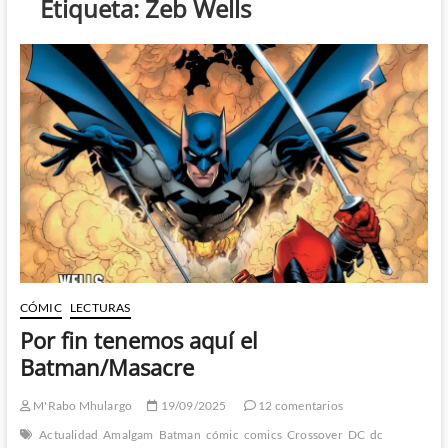
Etiqueta:
Zeb Wells
CÓMIC
LECTURAS
Por fin tenemos aquí el
Batman/Masacre
M'Rabo Mhulargo
19/09/2025
12 comentarios
Actualidad
Amalgam
Batman
cómic
comics
Crossover
DC
dc