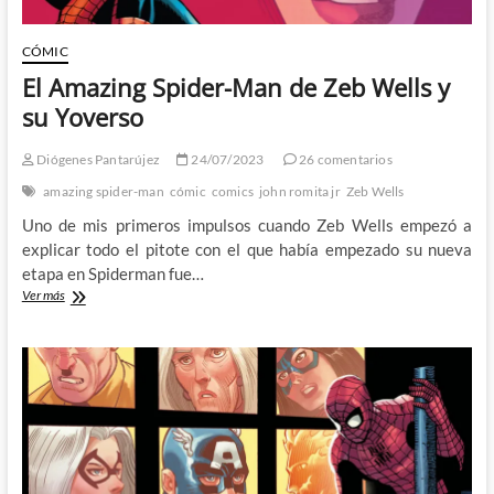
CÓMIC
El Amazing Spider-Man de Zeb Wells y
su Yoverso
Diógenes Pantarújez
24/07/2023
26 comentarios
amazing spider-man
cómic
comics
john romita jr
Zeb Wells
Uno de mis primeros impulsos cuando Zeb Wells empezó a
explicar todo el pitote con el que había empezado su nueva
etapa en Spiderman fue…
El
Ver más
Amazing
Spider-
Man
de
Zeb
Wells
y
su
Yoverso