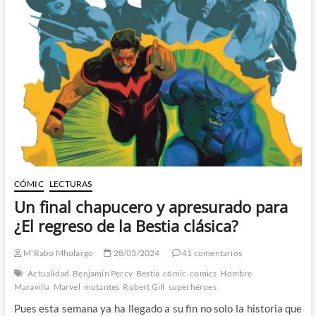
Marcelo
Ferreira
enfrentan
a
Spiderman
contra
el
Depredador
CÓMIC
LECTURAS
Un final chapucero y apresurado para
¿El regreso de la Bestia clásica?
M'Rabo Mhulargo
28/03/2024
41 comentarios
Actualidad
Benjamin Percy
Bestia
cómic
comics
Hombre
Maravilla
Marvel
mutantes
Robert Gill
superhéroes
Pues esta semana ya ha llegado a su fin no solo la historia que