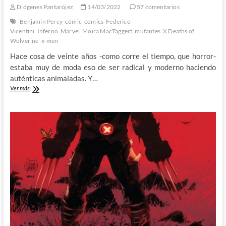
Diógenes Pantarújez
14/03/2022
57 comentarios
Benjamin Percy
cómic
comics
Federico
Vicentini
Inferno
Marvel
Moira MacTaggert
mutantes
X Deaths of
Wolverine
x-men
Hace cosa de veinte años -como corre el tiempo, que horror-
estaba muy de moda eso de ser radical y moderno haciendo
auténticas animaladas. Y…
X
Ver más
Deaths
of
Wolverine
(Spoilers):
Llevarse
al
novio
puesto