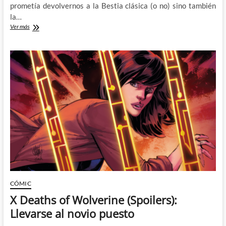
prometía devolvernos a la Bestia clásica (o no) sino también
la…
Un
Ver más
final
chapucero
y
apresurado
para
¿El
regreso
de
la
Bestia
clásica?
CÓMIC
X Deaths of Wolverine (Spoilers):
Llevarse al novio puesto