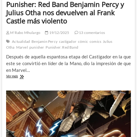
Punisher: Red Band Benjamin Percy y
Julius Otha nos devuelven al Frank
Castle más violento
M'Rabo Mhulargo
19/12/2025
13 comentarios
Actualidad
Benjamin Percy
castigador
cómic
comics
Julius
Otha
Marvel
punisher
Punisher: Red Band
Después de aquella espantosa etapa del Castigador en la que
este se convirtió en líder de la Mano, dio la impresión de que
en Marvel…
Punisher:
Ver más
Red
Band
Benjamin
Percy
y
Julius
Otha
nos
devuelven
al
Frank