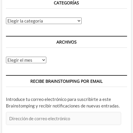
CATEGORÍAS
aspectos
mas
icónicos
del
Categorías
arquero
esmeralda
ARCHIVOS
Archivos
RECIBE BRAINSTOMPING POR EMAIL
Introduce tu correo electrónico para suscribirte a este
Brainstomping y recibir notificaciones de nuevas entradas.
Dirección
de
correo