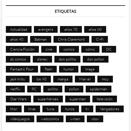
ETIQUETAS
Actualidad
avengers
años 70
años 80
años 90
Batman
Chris Claremont
Ci-Fi
Ciencia Ficción
cine
comics
cómic
DC
dc comics
disney
don pollito
don pollon
Fantastic Four
flash
humor
image
jack kirby
los 90
manga
Marvel
mcu
netflix
PC
pollito
pollon
spiderman
Star Wars
superhéroes
superman
televisión
thor
tiras
tuna
tunos
tv
Vengadores
videojuegos
webcomics
x-men
xbox