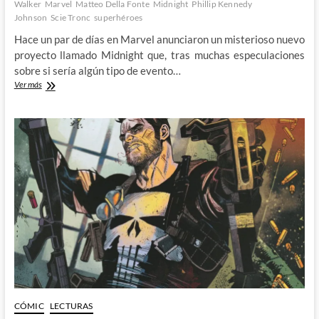
Walker
Marvel
Matteo Della Fonte
Midnight
Phillip Kennedy
Johnson
Scie Tronc
superhéroes
Hace un par de días en Marvel anunciaron un misterioso nuevo
proyecto llamado Midnight que, tras muchas especulaciones
sobre si sería algún tipo de evento…
Midnight
Ver más
–
el
OTRO
nuevo
universo
de
Marvel
CÓMIC
LECTURAS