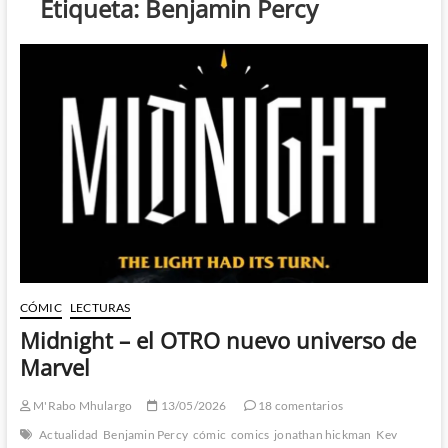
Etiqueta:
Benjamin Percy
CÓMIC
LECTURAS
Midnight – el OTRO nuevo universo de
Marvel
M'Rabo Mhulargo
13/05/2026
18 comentarios
Actualidad
Benjamin Percy
cómic
comics
jonathan hickman
Kev