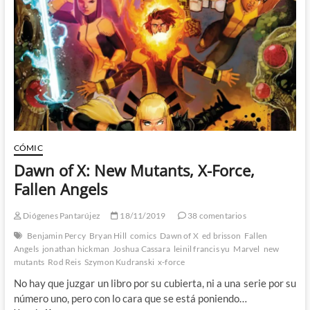
–
Por
fin
un
cómic
de
la
nueva
hornada
de
Mutantes
que
CÓMIC
puedo
Dawn of X: New Mutants, X-Force,
disfrutar
Fallen Angels
Diógenes Pantarújez
18/11/2019
38 comentarios
Benjamin Percy
Bryan Hill
comics
Dawn of X
ed brisson
Fallen
Angels
jonathan hickman
Joshua Cassara
leinil francis yu
Marvel
new
mutants
Rod Reis
Szymon Kudranski
x-force
No hay que juzgar un libro por su cubierta, ni a una serie por su
número uno, pero con lo cara que se está poniendo…