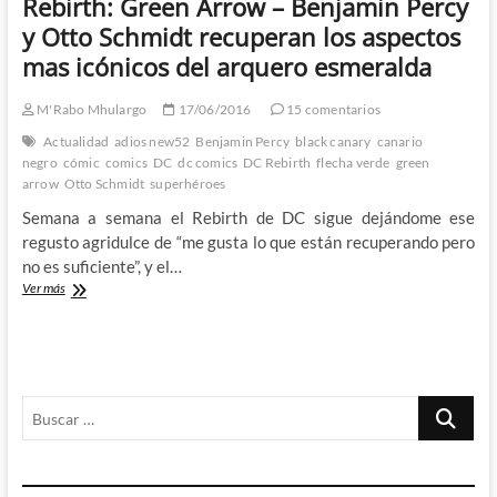
Rebirth: Green Arrow – Benjamin Percy
Percy
y
y Otto Schmidt recuperan los aspectos
Otto
mas icónicos del arquero esmeralda
Schmidt
nos
devuelven
M'Rabo Mhulargo
17/06/2016
15 comentarios
ahora
Actualidad
adios new52
Benjamin Percy
black canary
canario
una
negro
cómic
comics
DC
dc comics
DC Rebirth
flecha verde
green
vieja
arrow
Otto Schmidt
superhéroes
amistad
perdida
Semana a semana el Rebirth de DC sigue dejándome ese
regusto agridulce de “me gusta lo que están recuperando pero
no es suficiente”, y el…
Rebirth:
Ver más
Green
Arrow
–
Benjamin
Percy
Buscar
y
Otto
…
Schmidt
recuperan
los