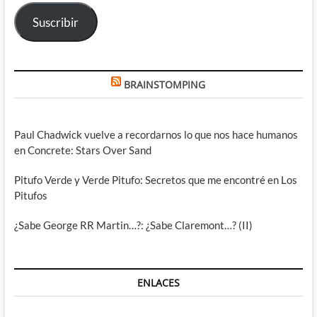
electrónico
Suscribir
BRAINSTOMPING
Paul Chadwick vuelve a recordarnos lo que nos hace humanos
en Concrete: Stars Over Sand
Pitufo Verde y Verde Pitufo: Secretos que me encontré en Los
Pitufos
¿Sabe George RR Martin…?: ¿Sabe Claremont…? (II)
ENLACES