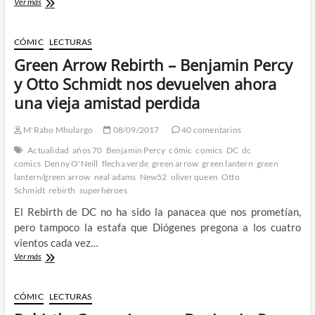
Dawn
Ver más
of
X:
New
CÓMIC
LECTURAS
Mutants,
Green Arrow Rebirth – Benjamin Percy
X-
Force,
y Otto Schmidt nos devuelven ahora
Fallen
una vieja amistad perdida
Angels
M'Rabo Mhulargo
08/09/2017
40 comentarios
Actualidad
años 70
Benjamin Percy
cómic
comics
DC
dc
comics
Denny O'Neill
flecha verde
green arrow
green lantern
green
lantern/green arrow
neal adams
New52
oliver queen
Otto
Schmidt
rebirth
superhéroes
El Rebirth de DC no ha sido la panacea que nos prometían,
pero tampoco la estafa que Diógenes pregona a los cuatro
vientos cada vez…
Green
Ver más
Arrow
Rebirth
–
CÓMIC
LECTURAS
Benjamin