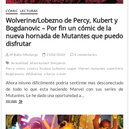
CÓMIC
LECTURAS
Wolverine/Lobezno de Percy, Kubert y
Bogdanovic – Por fin un cómic de la
nueva hornada de Mutantes que puedo
disfrutar
M'Rabo Mhulargo
21/02/2020
4 comentarios
Actualidad
adam kubert
Benjamin
Percy
cómic
comics
Krakoa
Lobezno
Logan
Marvel
mutantes
superhéroes
Bogdanovic
Wolverine
x-force
x-men
Ahora mismo difícilmente podría sentirme mas desconectado
de todo lo que esta haciendo Marvel con sus series de
Mutantes. Le he dado una oportunidad a…
Wolverine/Lobezno
Ver más
de
Percy,
Kubert
y
Bogdanovic