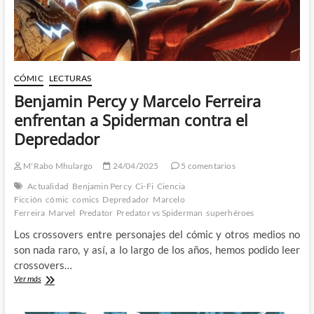
Castle
más
violento
CÓMIC
LECTURAS
Benjamin Percy y Marcelo Ferreira
enfrentan a Spiderman contra el
Depredador
M'Rabo Mhulargo
24/04/2025
5 comentarios
Actualidad
Benjamin Percy
Ci-Fi
Ciencia
Ficción
cómic
comics
Depredador
Marcelo
Ferreira
Marvel
Predator
Predator vs Spiderman
superhéroes
Los crossovers entre personajes del cómic y otros medios no
son nada raro, y así, a lo largo de los años, hemos podido leer
crossovers…
Benjamin
Ver más
Percy
y