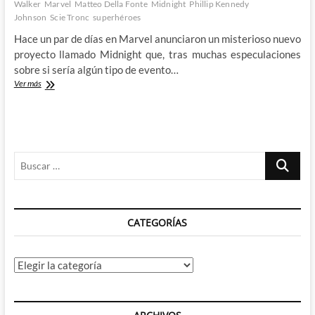
Walker
Marvel
Matteo Della Fonte
Midnight
Phillip Kennedy
Johnson
Scie Tronc
superhéroes
Hace un par de días en Marvel anunciaron un misterioso nuevo
proyecto llamado Midnight que, tras muchas especulaciones
sobre si sería algún tipo de evento…
Midnight
Ver más
–
el
OTRO
nuevo
universo
Buscar
de
Marvel
…
CATEGORÍAS
Categorías