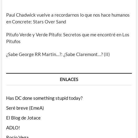
Paul Chadwick vuelve a recordarnos lo que nos hace humanos
en Concrete: Stars Over Sand
Pitufo Verde y Verde Pitufo: Secretos que me encontré en Los
Pitufos
¿Sabe George RR Martin…?: ¿Sabe Claremont…? (II)
ENLACES
Has DC done something stupid today?
Seré breve (EmeA)
El Blog de Jotace
ADLO!
Rocío Vega