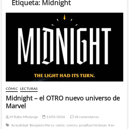
Etiqueta:
Midnight
CÓMIC
LECTURAS
Midnight – el OTRO nuevo universo de
Marvel
M'Rabo Mhulargo
13/05/2026
18 comentarios
Actualidad
Benjamin Percy
cómic
comics
jonathan hickman
Kev