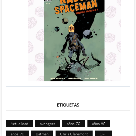
ETIQUETAS
Actualidad
avengers
años 70
años 80
años 90
Batman
Chris Claremont
Ci-Fi