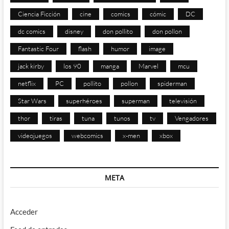
Ciencia Ficción
cine
comics
cómic
DC
dc comics
disney
don pollito
don pollon
Fantastic Four
flash
humor
image
jack kirby
los 90
manga
Marvel
mcu
netflix
PC
pollito
pollon
spiderman
Star Wars
superhéroes
superman
televisión
thor
tiras
tuna
tunos
tv
Vengadores
videojuegos
webcomics
x-men
xbox
META
Acceder