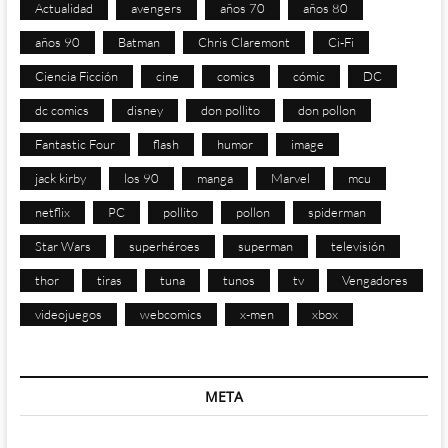
Actualidad
avengers
años 70
años 80
años 90
Batman
Chris Claremont
Ci-Fi
Ciencia Ficción
cine
comics
cómic
DC
dc comics
disney
don pollito
don pollon
Fantastic Four
flash
humor
image
jack kirby
los 90
manga
Marvel
mcu
netflix
PC
pollito
pollon
spiderman
Star Wars
superhéroes
superman
televisión
thor
tiras
tuna
tunos
tv
Vengadores
videojuegos
webcomics
x-men
xbox
META