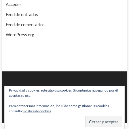
Acceder
Feed de entradas
Feed de comentarios
WordPress.org
Privacidad y cookies: este sitio usa cookies. Si continúas navegando por él,
aceptas su uso.
Para obtener más información, incluido cómo gestionar las cookies,
BRAINSTOMPING
| Diseñado por:
Theme Freesia
|
WordPress
| © Todos
consulta:
Política de cookies
los derechos reservados