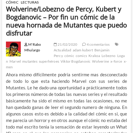
CÓMIC
LECTURAS
Wolverine/Lobezno de Percy, Kubert y
Bogdanovic – Por fin un cómic de la
nueva hornada de Mutantes que puedo
disfrutar
M'Rabo
21/02/2020
4 comentarios
Mhulargo
Actualidad
adam kubert
Benjamin
Percy
cómic
comics
Krakoa
Lobezno
Loga
n
Marvel
mutantes
superhéroes
Viktor Bogdanovic
Wolverine
x-force
x-
men
Ahora mismo difícilmente podría sentirme mas desconectado
de todo lo que esta haciendo Marvel con sus series de
Mutantes. Le he dado una oportunidad a prácticamente todos
los primeros números de todas las nuevas series y el resultado
básicamente ha sido el mismo en todas las ocasiones, no me
han quedado ganas de leer el segundo numero de ninguna. En
algunos casos esto es debido a la calidad del cómic en si, que
me parecía un horror y en otros aunque el cómic no estaba del
todo mal escrito tenia la sensación de estar leyendo un What