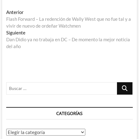
Navegación
Entrada
Anterior
anterior:
Flash Forward – La redención de Wally West que no fue tal y a
de
vivir de nuevo de ordeñar Watchmen
entradas
Entrada
Siguiente
siguiente:
Dan Didio ya no trabaja en DC – De momento la mejor noticia
del año
Buscar
…
CATEGORÍAS
Categorías