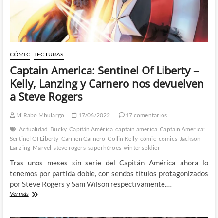
CÓMIC
LECTURAS
Captain America: Sentinel Of Liberty –
Kelly, Lanzing y Carnero nos devuelven
a Steve Rogers
M'Rabo Mhulargo
17/06/2022
17 comentarios
Actualidad
Bucky
Capitán América
captain america
Captain America:
Sentinel Of Liberty
Carmen Carnero
Collin Kelly
cómic
comics
Jackson
Lanzing
Marvel
steve rogers
superhéroes
winter soldier
Tras unos meses sin serie del Capitán América ahora lo
tenemos por partida doble, con sendos títulos protagonizados
por Steve Rogers y Sam Wilson respectivamente.…
Captain
Ver más
America:
Sentinel