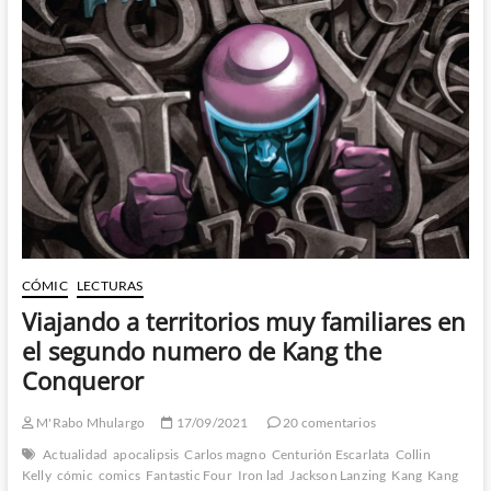
Of
Liberty
–
Kelly,
Lanzing
y
Carnero
nos
devuelven
a
Steve
Rogers
CÓMIC
LECTURAS
Viajando a territorios muy familiares en
el segundo numero de Kang the
Conqueror
M'Rabo Mhulargo
17/09/2021
20 comentarios
Actualidad
apocalipsis
Carlos magno
Centurión Escarlata
Collin
Kelly
cómic
comics
Fantastic Four
Iron lad
Jackson Lanzing
Kang
Kang