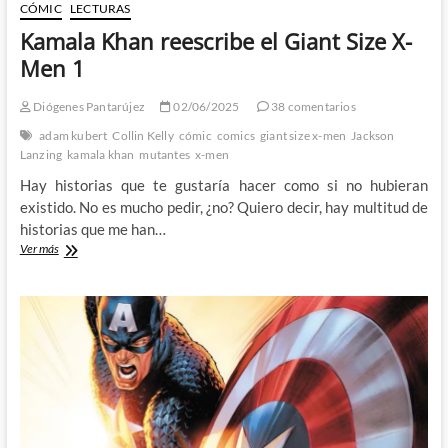
CÓMIC
LECTURAS
Kamala Khan reescribe el Giant Size X-
Men 1
Diógenes Pantarújez
02/06/2025
38 comentarios
adam kubert
Collin Kelly
cómic
comics
giant size x-men
Jackson
Lanzing
kamala khan
mutantes
x-men
Hay historias que te gustaría hacer como si no hubieran
existido. No es mucho pedir, ¿no? Quiero decir, hay multitud de
historias que me han…
Kamala
Ver más
Khan
reescribe
el
Giant
Size
X-
Men
1