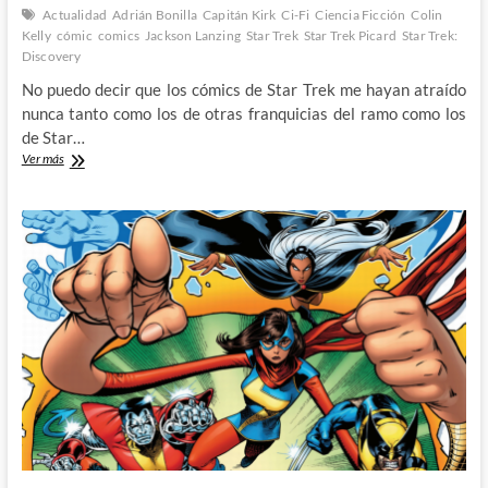
Actualidad
Adrián Bonilla
Capitán Kirk
Ci-Fi
Ciencia Ficción
Colin
Kelly
cómic
comics
Jackson Lanzing
Star Trek
Star Trek Picard
Star Trek:
Discovery
No puedo decir que los cómics de Star Trek me hayan atraído
nunca tanto como los de otras franquicias del ramo como los
de Star…
Star
Ver más
Trek:
The
Last
Starship
–
Kelly,
Lanzing
y
Bonilla
y
un
inesperado
regreso