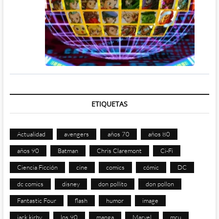
ETIQUETAS
Actualidad
avengers
años 70
años 80
años 90
Batman
Chris Claremont
Ci-Fi
Ciencia Ficción
cine
comics
cómic
DC
dc comics
disney
don pollito
don pollon
Fantastic Four
flash
humor
image
jack kirby
los 90
manga
Marvel
mcu