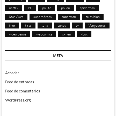
netflix
PC
pollito
pollon
spiderman
Star Wars
superhéroes
superman
televisión
thor
tiras
tuna
tunos
tv
Vengadores
videojuegos
webcomics
x-men
xbox
META
Acceder
Feed de entradas
Feed de comentarios
WordPress.org