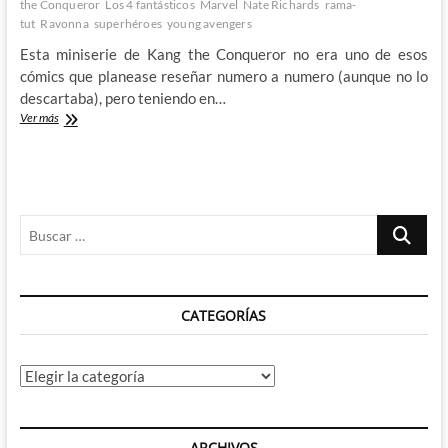
the Conqueror
Los 4 fantásticos
Marvel
Nate Richards
rama-
tut
Ravonna
superhéroes
young avengers
Esta miniserie de Kang the Conqueror no era uno de esos
cómics que planease reseñar numero a numero (aunque no lo
descartaba), pero teniendo en…
Viajando
Ver más
a
territorios
muy
familiares
en
Buscar
el
segundo
…
numero
de
Kang
CATEGORÍAS
the
Conqueror
Categorías
ARCHIVOS