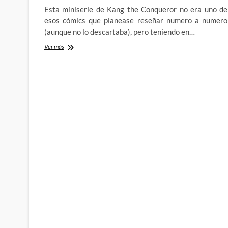
Esta miniserie de Kang the Conqueror no era uno de
esos cómics que planease reseñar numero a numero
(aunque no lo descartaba), pero teniendo en…
Viajando
Ver más
a
territorios
muy
familiares
en
el
segundo
numero
de
Kang
the
Conqueror