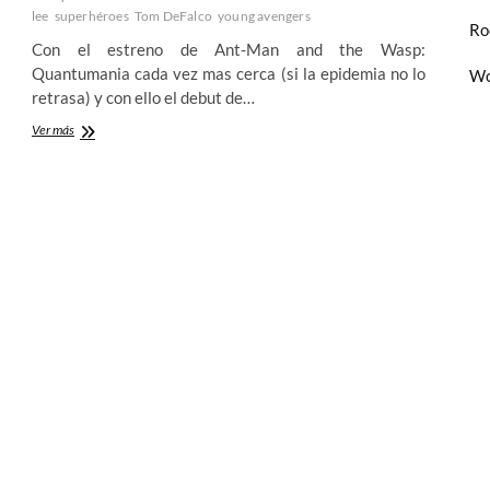
lee
superhéroes
Tom DeFalco
young avengers
Ro
Con el estreno de Ant-Man and the Wasp:
Quantumania cada vez mas cerca (si la epidemia no lo
Wo
retrasa) y con ello el debut de…
Kang
Ver más
The
Conqueror:
Collin
Kelly
y
Carlos
Magno
tratan
de
poner
orden
en
la
compleja
historia
del
clásico
villano