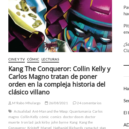
–
Pa
Kelly,
ha
Lanzing
y
Carnero
Pi
nos
en
devuelven
a
¿S
Steve
Cl
Rogers
CINE Y TV
CÓMIC
LECTURAS
Kang The Conqueror: Collin Kelly y
Carlos Magno tratan de poner
orden en la compleja historia del
Ha
clásico villano
Se
M'Rabo Mhulargo
26/08/2021
24 comentarios
Actualidad
Ant-Man and the Wasp: Quantumania
Carlos
El
magno
Collin Kelly
cómic
comics
doctor doom
doctor
muerte
Iron lad
jack kirby
john byrne
Kang
Kang the
AD
Conqueror
Kristoff
Marvel
Nathaniel Richards
rama-tut
stan