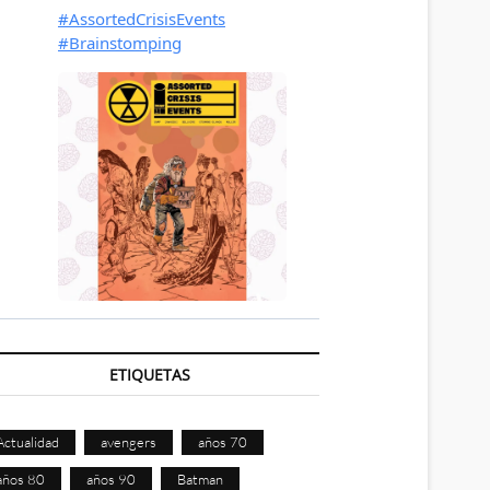
ETIQUETAS
Actualidad
avengers
años 70
años 80
años 90
Batman