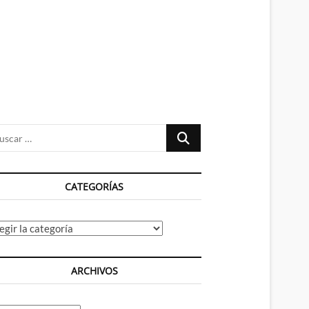
n
ú
Buscar
…
CATEGORÍAS
tegorías
ARCHIVOS