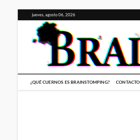
Saltar
jueves, agosto 06, 2026
al
contenido
¿QUÉ CUERNOS ES BRAINSTOMPING?
CONTACTO