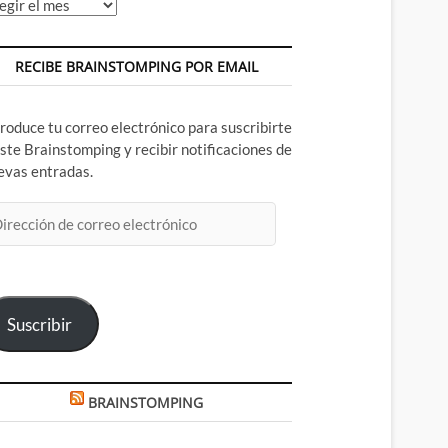
chivos
RECIBE BRAINSTOMPING POR EMAIL
troduce tu correo electrónico para suscribirte
este Brainstomping y recibir notificaciones de
evas entradas.
rección
rreo
ectrónico
Suscribir
BRAINSTOMPING