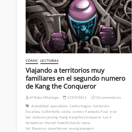
CÓMIC
LECTURAS
Viajando a territorios muy
familiares en el segundo numero
de Kang the Conqueror
M'Rabo Mhulargo
17/09/2021
20 comentarios
Actualidad
apocalipsis
Carlos magno
Centurión
Escarlata
Collin Kelly
cómic
comics
Fantastic Four
Iron
lad
Jackson Lanzing
Kang
Kang the Conqueror
Los 4
fantásticos
Marvel
Nate Richards
rama-
tut
Ravonna
superhéroes
young avengers