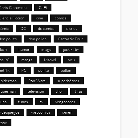
Chris Claremont
Ci-Fi
Ciencia Ficción
cine
comics
cómic
DC
dc comics
disney
don pollito
don pollon
Fantastic Four
flash
humor
image
jack kirby
los 90
manga
Marvel
mcu
netflix
PC
pollito
pollon
spiderman
Star Wars
superhéroes
superman
televisión
thor
tiras
tuna
tunos
tv
Vengadores
videojuegos
webcomics
x-men
xbox