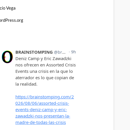
cío Vega
rdPress.org