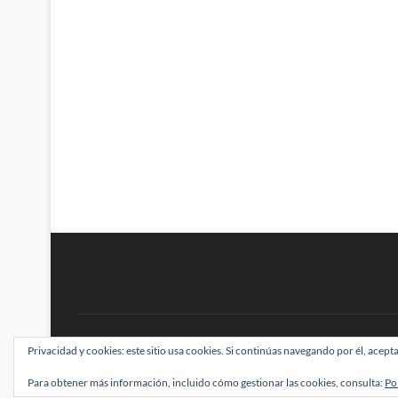
BRAINSTOMPING
Privacidad y cookies: este sitio usa cookies. Si continúas navegando por él, acepta
| Diseñado por:
Theme Freesia
|
WordPress
| ©
Para obtener más información, incluido cómo gestionar las cookies, consulta:
Po