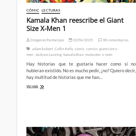
CÓMIC
LECTURAS
Kamala Khan reescribe el Giant
Size X-Men 1
Diógenes Pantarújez
02/06/2025
38 comentarios
adam kubert
Collin Kelly
cómic
comics
giant size x-
men
Jackson Lanzing
kamala khan
mutantes
x-men
Hay historias que te gustaría hacer como si no
hubieran existido. No es mucho pedir, ¿no? Quiero decir,
hay multitud de historias que me han…
Kamala
Ver más
Khan
reescribe
el
Giant
Size
X-
Men
1