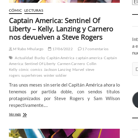
Ar
CÓMIC
LECTURAS
Captain America: Sentinel Of
Liberty – Kelly, Lanzing y Carnero
nos devuelven a Steve Rogers
In
a 
M'Rabo Mhulargo
17/06/2022
17 comentarios
nu
Actualidad
Bucky
Capitán América
captain america
Captain
America: Sentinel Of Liberty
Carmen Carnero
Collin
Di
Kelly
cómic
comics
Jackson Lanzing
Marvel
steve
de
rogers
superhéroes
winter soldier
co
Tras unos meses sin serie del Capitán América ahora lo
el
tenemos por partida doble, con sendos títulos
protagonizados por Steve Rogers y Sam Wilson
respectivamente.…
Captain
Ver más
America:
Sentinel
Of
Liberty