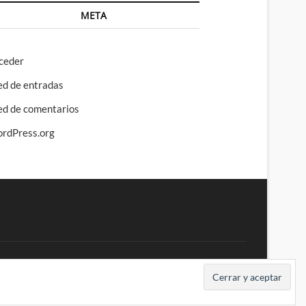
META
ceder
ed de entradas
ed de comentarios
rdPress.org