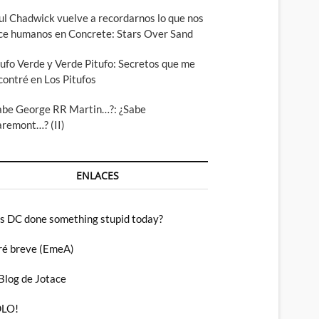
ul Chadwick vuelve a recordarnos lo que nos
ce humanos en Concrete: Stars Over Sand
tufo Verde y Verde Pitufo: Secretos que me
contré en Los Pitufos
abe George RR Martin…?: ¿Sabe
aremont…? (II)
ENLACES
s DC done something stupid today?
ré breve (EmeA)
 Blog de Jotace
LO!