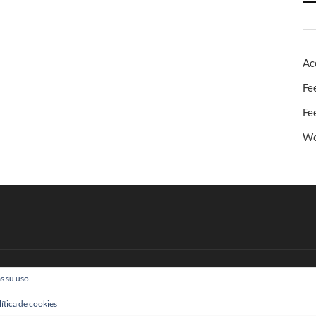
Ac
Fe
Fe
Wo
s su uso.
 Todos los derechos reservados
lítica de cookies