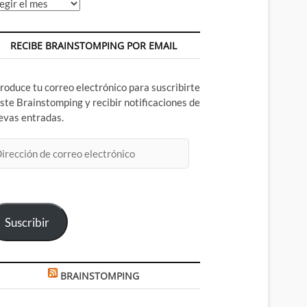
chivos
RECIBE BRAINSTOMPING POR EMAIL
troduce tu correo electrónico para suscribirte
este Brainstomping y recibir notificaciones de
evas entradas.
rección
rreo
ectrónico
Suscribir
BRAINSTOMPING