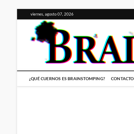
Saltar
viernes, agosto 07, 2026
al
contenido
¿QUÉ CUERNOS ES BRAINSTOMPING?
CONTACTO