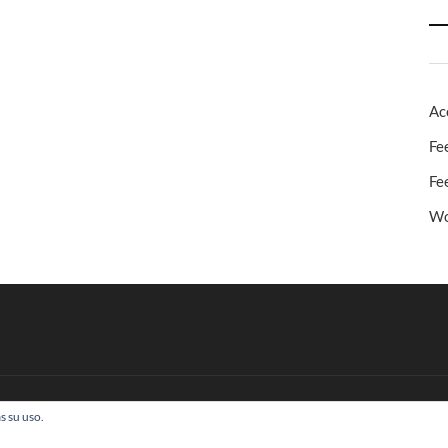
Ac
Fe
Fe
Wo
s su uso.
 Todos los derechos reservados