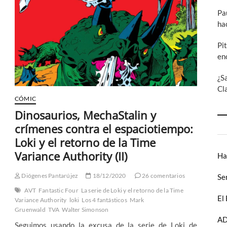
de
si
Pa
la
ha
serie
de
Pi
Loki
en
¿S
Cl
CÓMIC
Dinosaurios, MechaStalin y
crímenes contra el espaciotiempo:
Loki y el retorno de la Time
Variance Authority (II)
Ha
Diógenes Pantarújez
18/12/2020
26 comentarios
Se
AVT
Fantastic Four
La serie de Loki y el retorno de la Time
El
Variance Authority
loki
Los 4 fantásticos
Mark
Gruenwald
TVA
Walter Simonson
AD
Seguimos usando la excusa de la serie de Loki de