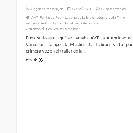
Diógenes Pantarújez
17/12/2020
17 comentarios
AVT
Fantastic Four
La serie de Loki y el retorno de la Time
Variance Authority
loki
Los 4 fantásticos
Mark
Gruenwald
TVA
Walter Simonson
Pues sí, lo que aquí se llamaba AVT, la Autoridad de
Variación Temporal. Muchos la habrán visto por
primera vez en el trailer de la…
Loki
Ver más
y
el
retorno
de
la
Time
Variance
Authority
(I):
Los
orígenes
de
la