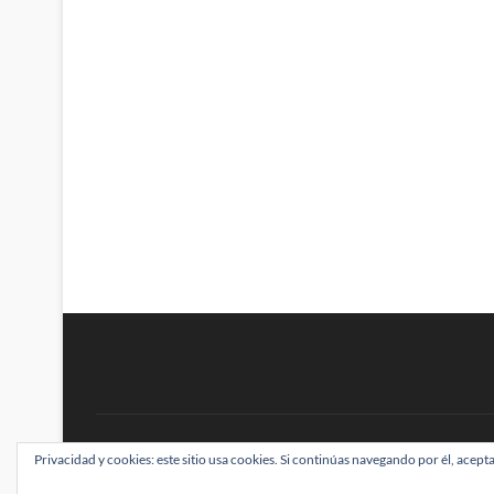
BRAINSTOMPING
Privacidad y cookies: este sitio usa cookies. Si continúas navegando por él, acepta
| Diseñado por:
Theme Freesia
|
WordPress
| ©