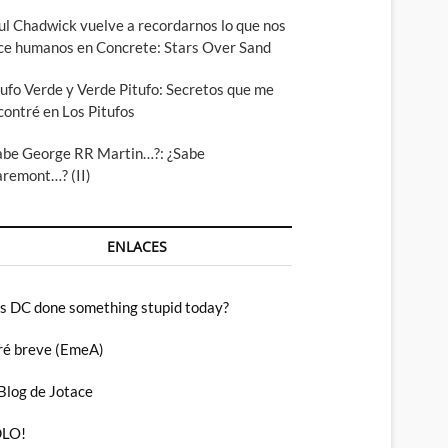
ul Chadwick vuelve a recordarnos lo que nos
ce humanos en Concrete: Stars Over Sand
tufo Verde y Verde Pitufo: Secretos que me
contré en Los Pitufos
abe George RR Martin…?: ¿Sabe
aremont…? (II)
ENLACES
s DC done something stupid today?
ré breve (EmeA)
 Blog de Jotace
LO!