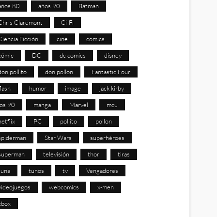
años 80
años 90
Batman
Chris Claremont
Ci-Fi
Ciencia Ficción
cine
comics
cómic
DC
dc comics
disney
don pollito
don pollon
Fantastic Four
flash
humor
image
jack kirby
los 90
manga
Marvel
mcu
netflix
PC
pollito
pollon
spiderman
Star Wars
superhéroes
superman
televisión
thor
tiras
tuna
tunos
tv
Vengadores
videojuegos
webcomics
x-men
xbox