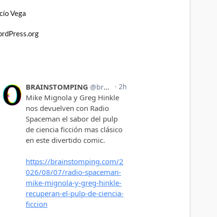
cío Vega
rdPress.org