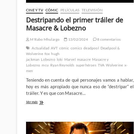
CINE Y TV
CÓMIC
PELÍCULAS
TELEVISIÓN
Destripando el primer tráiler de
Masacre & Lobezno
M'Rabo Mhulargo
13/02/2024
8 comentarios
Actualidad
AVT
cómic
comics
deadpool
Deadpool &
Wolverine
fox
hugh
jackman
Lobezno
loki
Marvel
masacre
Masacre y
Lobezno
mcu
Ryan Reynolds
superhéroes
TVA
Wolverine
x-
men
Teniendo en cuenta de qué personajes vamos a hablar,
hoy es más apropiado que nunca eso de “destripar” el
tráiler. Y es que con Masacre…
Destripando
Ver más
el
primer
tráiler
de
Masacre
&