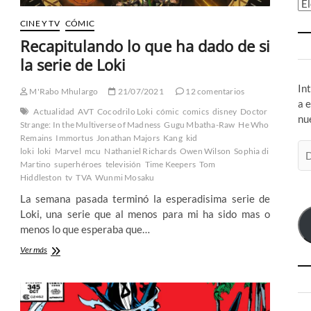
Ar
CINE Y TV
CÓMIC
Recapitulando lo que ha dado de si
la serie de Loki
In
M'Rabo Mhulargo
21/07/2021
12 comentarios
a 
Actualidad
AVT
Cocodrilo Loki
cómic
comics
disney
Doctor
nu
Strange: In the Multiverse of Madness
Gugu Mbatha-Raw
He Who
Remains
Immortus
Jonathan Majors
Kang
kid
Di
loki
loki
Marvel
mcu
Nathaniel Richards
Owen Wilson
Sophia di
de
Martino
superhéroes
televisión
Time Keepers
Tom
co
Hiddleston
tv
TVA
Wunmi Mosaku
el
La semana pasada terminó la esperadisima serie de
Loki, una serie que al menos para mi ha sido mas o
menos lo que esperaba que…
Recapitulando
Ver más
lo
que
ha
dado