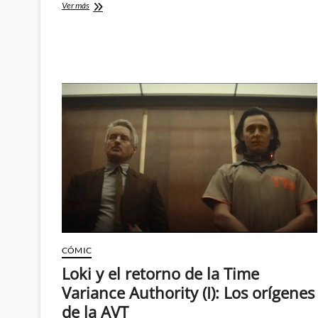
Cinco
Ver más
cosas
que
espero
de
Loki
CÓMIC
Loki y el retorno de la Time
Variance Authority (I): Los orígenes
de la AVT