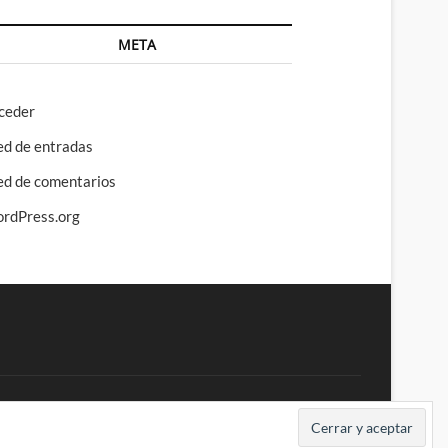
META
ceder
ed de entradas
ed de comentarios
rdPress.org