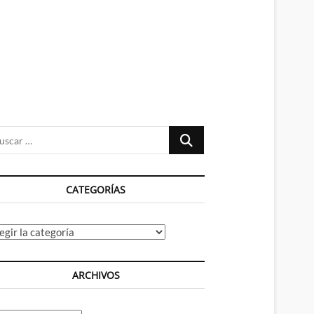
n
ú
Buscar
…
CATEGORÍAS
tegorías
ARCHIVOS