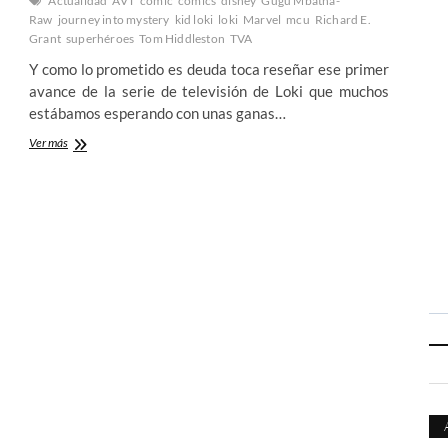
Actualidad
AVT
cómic
comics
disney
Gugu Mbatha-
Raw
journey into mystery
kid loki
loki
Marvel
mcu
Richard E.
Grant
superhéroes
Tom Hiddleston
TVA
Y como lo prometido es deuda toca reseñar ese primer
avance de la serie de televisión de Loki que muchos
estábamos esperando con unas ganas…
Destripamos
Ver más
el
primer
teaser
de
la
esperadisima
serie
de
Loki