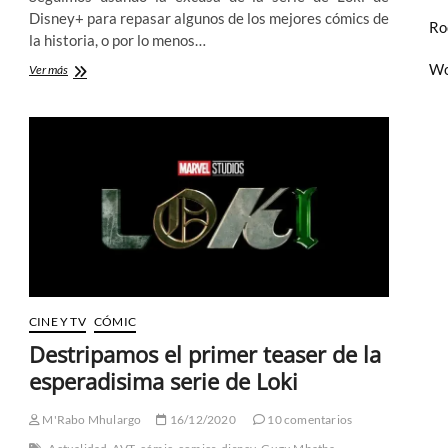
Disney+ para repasar algunos de los mejores cómics de
Ro
la historia, o por lo menos…
Wo
Dinosaurios,
Ver más
MechaStalin
y
crímenes
contra
el
espaciotiempo:
Loki
y
el
retorno
de
la
Time
Variance
CINE Y TV
CÓMIC
Authority
Destripamos el primer teaser de la
(II)
esperadisima serie de Loki
M'Rabo Mhulargo
16/12/2020
10 comentarios