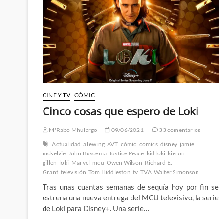
Lobezno
CINE Y TV
CÓMIC
Cinco cosas que espero de Loki
M'Rabo Mhulargo
09/06/2021
33 comentarios
Actualidad
al ewing
AVT
cómic
comics
disney
jamie
mckelvie
John Buscema
Justice Peace
kid loki
kieron
gillen
loki
Marvel
mcu
Owen Wilson
Richard E.
Grant
televisión
Tom Hiddleston
tv
TVA
Walter Simonson
Tras unas cuantas semanas de sequía hoy por fin se
estrena una nueva entrega del MCU televisivo, la serie
de Loki para Disney+. Una serie…