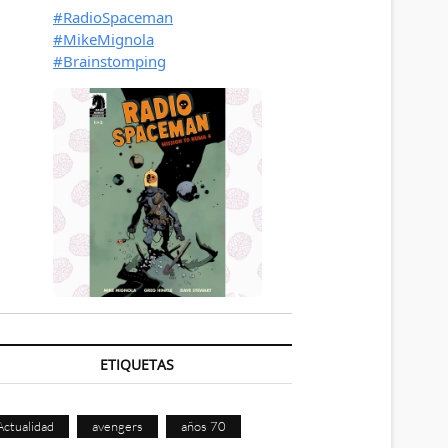
ETIQUETAS
Actualidad
avengers
años 70