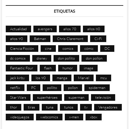
ETIQUETAS
Actualidad
avengers
años 70
años 80
años 90
Batman
Chris Claremont
Ci-Fi
Ciencia Ficción
cine
comics
cómic
DC
dc comics
disney
don pollito
don pollon
Fantastic Four
flash
humor
image
jack kirby
los 90
manga
Marvel
mcu
netflix
PC
pollito
pollon
spiderman
Star Wars
superhéroes
superman
televisión
thor
tiras
tuna
tunos
tv
Vengadores
videojuegos
webcomics
x-men
xbox