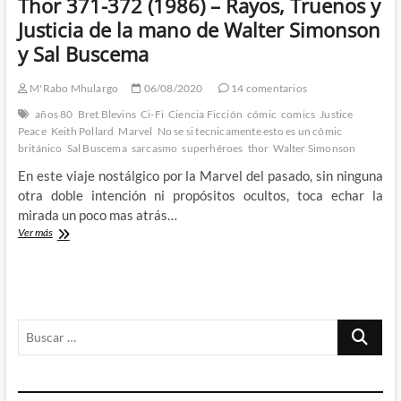
Thor 371-372 (1986) – Rayos, Truenos y
Justicia de la mano de Walter Simonson
y Sal Buscema
M'Rabo Mhulargo
06/08/2020
14 comentarios
años 80
Bret Blevins
Ci-Fi
Ciencia Ficción
cómic
comics
Justice
Peace
Keith Pollard
Marvel
No se si tecnicamente esto es un cómic
británico
Sal Buscema
sarcasmo
superhéroes
thor
Walter Simonson
En este viaje nostálgico por la Marvel del pasado, sin ninguna
otra doble intención ni propósitos ocultos, toca echar la
mirada un poco mas atrás…
Thor
Ver más
371-
372
(1986)
–
Rayos,
Buscar
Truenos
y
…
Justicia
de
la