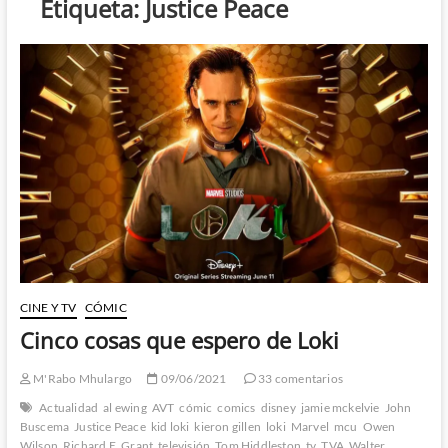
Etiqueta:
Justice Peace
CINE Y TV
CÓMIC
Cinco cosas que espero de Loki
M'Rabo Mhulargo
09/06/2021
33 comentarios
Actualidad
al ewing
AVT
cómic
comics
disney
jamie mckelvie
John
Buscema
Justice Peace
kid loki
kieron gillen
loki
Marvel
mcu
Owen
Wilson
Richard E. Grant
televisión
Tom Hiddleston
tv
TVA
Walter