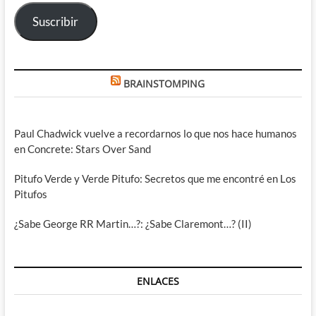
electrónico
Suscribir
BRAINSTOMPING
Paul Chadwick vuelve a recordarnos lo que nos hace humanos
en Concrete: Stars Over Sand
Pitufo Verde y Verde Pitufo: Secretos que me encontré en Los
Pitufos
¿Sabe George RR Martin…?: ¿Sabe Claremont…? (II)
ENLACES