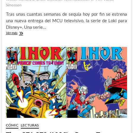
Simonson
Tras unas cuantas semanas de sequía hoy por fin se estrena
una nueva entrega del MCU televisivo, la serie de Loki para
Disney+. Una serie…
Cinco
Ver más
cosas
que
espero
de
Loki
CÓMIC
LECTURAS