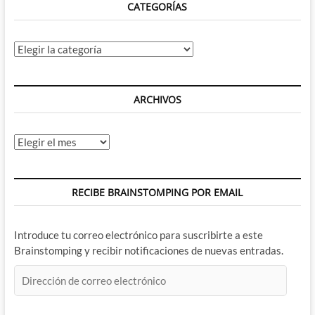
CATEGORÍAS
mano
de
Walter
Simonson
Categorías
y
Sal
Buscema
ARCHIVOS
Archivos
RECIBE BRAINSTOMPING POR EMAIL
Introduce tu correo electrónico para suscribirte a este
Brainstomping y recibir notificaciones de nuevas entradas.
Dirección
de
correo