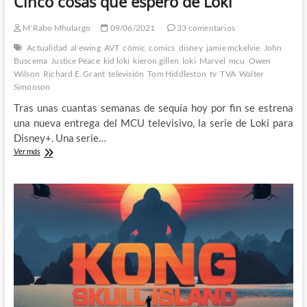
Cinco cosas que espero de Loki
M'Rabo Mhulargo
09/06/2021
33 comentarios
Actualidad
al ewing
AVT
cómic
comics
disney
jamie mckelvie
John
Buscema
Justice Peace
kid loki
kieron gillen
loki
Marvel
mcu
Owen
Wilson
Richard E. Grant
televisión
Tom Hiddleston
tv
TVA
Walter
Simonson
Tras unas cuantas semanas de sequía hoy por fin se estrena
una nueva entrega del MCU televisivo, la serie de Loki para
Disney+. Una serie…
Cinco
Ver más
cosas
que
espero
de
Loki