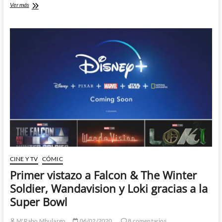
Destripamos
Ver más
el
primer
teaser
de
la
esperadisima
serie
de
Loki
CINE Y TV
CÓMIC
Primer vistazo a Falcon & The Winter
Soldier, Wandavision y Loki gracias a la
Super Bowl
M'Rabo Mhulargo
06/02/2020
8 comentarios