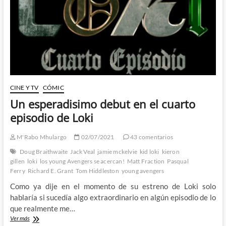
serie
de
Loki
CINE Y TV
CÓMIC
Un esperadisimo debut en el cuarto
episodio de Loki
M'Rabo Mhulargo
02/07/2021
43 comentarios
Doug Braithwaite
Jack Veal
jamie mckelvie
kid loki
kieron
gillen
loki
los young Avengers se acercan!
Matt Fraction
Pasqual
Ferry
Richard E. Grant
Tom Hiddleston
young avengers
Como ya dije en el momento de su estreno de Loki solo
hablaría si sucedía algo extraordinario en algún episodio de lo
que realmente me…
Un
Ver más