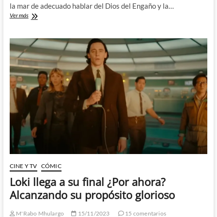
la mar de adecuado hablar del Dios del Engaño y la…
Loki
Ver más
y
el
príncipe
de
las
historias
CINE Y TV
CÓMIC
Loki llega a su final ¿Por ahora?
Alcanzando su propósito glorioso
M'Rabo Mhulargo
15/11/2023
15 comentarios