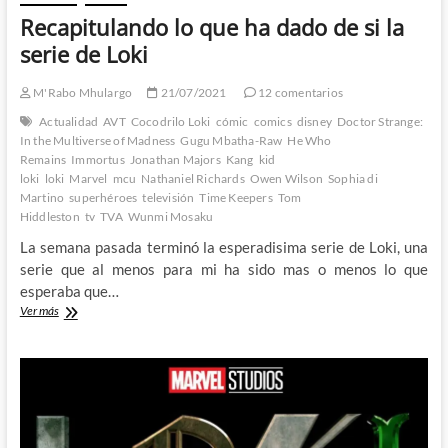
Recapitulando lo que ha dado de si la
serie de Loki
M'Rabo Mhulargo
21/07/2021
12 comentarios
Actualidad
AVT
Cocodrilo Loki
cómic
comics
disney
Doctor Strange:
In the Multiverse of Madness
Gugu Mbatha-Raw
He Who
Remains
Immortus
Jonathan Majors
Kang
kid
loki
loki
Marvel
mcu
Nathaniel Richards
Owen Wilson
Sophia di
Martino
superhéroes
televisión
Time Keepers
Tom
Hiddleston
tv
TVA
Wunmi Mosaku
La semana pasada terminó la esperadisima serie de Loki, una
serie que al menos para mi ha sido mas o menos lo que
esperaba que…
Recapitulando
Ver más
lo
que
ha
dado
de
si
la