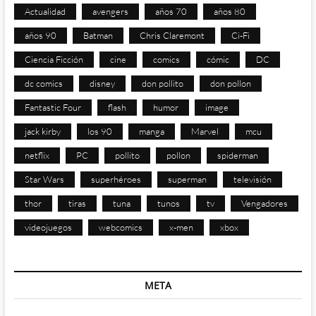
Actualidad
avengers
años 70
años 80
años 90
Batman
Chris Claremont
Ci-Fi
Ciencia Ficción
cine
comics
cómic
DC
dc comics
disney
don pollito
don pollon
Fantastic Four
flash
humor
image
jack kirby
los 90
manga
Marvel
mcu
netflix
PC
pollito
pollon
spiderman
Star Wars
superhéroes
superman
televisión
thor
tiras
tuna
tunos
tv
Vengadores
videojuegos
webcomics
x-men
xbox
META