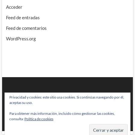
Acceder
Feed de entradas
Feed de comentarios
WordPress.org
Privacidad y cookies: este sitio usa cookies. Si continúas navegando por él,
aceptas su uso.
Para obtener más información, incluido cómo gestionar las cookies,
BRAINSTOMPING
| Diseñado por:
Theme Freesia
|
WordPress
| © Todos
consulta:
Política de cookies
los derechos reservados