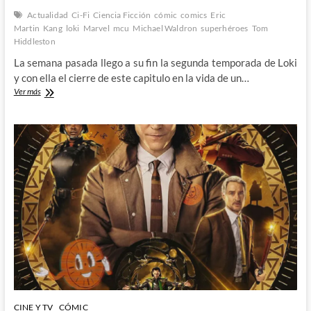
Actualidad
Ci-Fi
Ciencia Ficción
cómic
comics
Eric
Martin
Kang
loki
Marvel
mcu
Michael Waldron
superhéroes
Tom
Hiddleston
La semana pasada llego a su fin la segunda temporada de Loki
y con ella el cierre de este capitulo en la vida de un…
Loki
Ver más
llega
a
su
final
¿Por
ahora?
Alcanzando
su
propósito
glorioso
CINE Y TV
CÓMIC