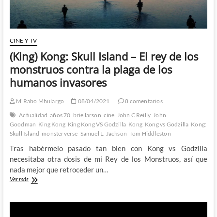
CINE Y TV
(King) Kong: Skull Island – El rey de los
monstruos contra la plaga de los
humanos invasores
M'Rabo Mhulargo
08/04/2021
8 comentarios
Actualidad
años 70
brie larson
cine
John C Reilly
John
Goodman
King Kong
King Kong VS Godzilla
Kong
Kong vs Godzilla
Kong:
Skull Island
monsterverse
Samuel L. Jackson
Tom Hiddleston
Tras habérmelo pasado tan bien con Kong vs Godzilla
necesitaba otra dosis de mi Rey de los Monstruos, así que
nada mejor que retroceder un…
(King)
Ver más
Kong:
Skull
Island
–