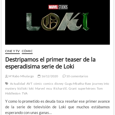
El
rey
de
los
monstruos
contra
la
plaga
de
los
humanos
CINE Y TV
CÓMIC
invasores
Destripamos el primer teaser de la
esperadisima serie de Loki
M'Rabo Mhulargo
16/12/2020
10 comentarios
Actualidad
AVT
cómic
comics
disney
Gugu Mbatha-Raw
journey into
mystery
kid loki
loki
Marvel
mcu
Richard E. Grant
superhéroes
Tom
Hiddleston
TVA
Y como lo prometido es deuda toca reseñar ese primer avance
de la serie de televisión de Loki que muchos estábamos
esperando con unas ganas…