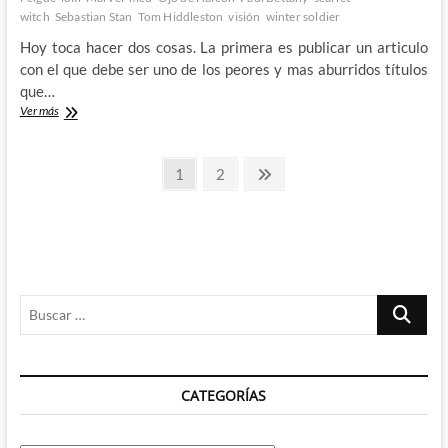
witch
Sebastian Stan
Tom Hiddleston
visión
winter soldier
Hoy toca hacer dos cosas. La primera es publicar un articulo
con el que debe ser uno de los peores y mas aburridos títulos
que…
Especulando
Ver más
a
lo
Paginación
loco
Página
Página
Página
1
2
con
siguiente
de
el
contenido
entradas
del
próximo
servicio
de
Buscar
streaming
de
…
Disney
CATEGORÍAS