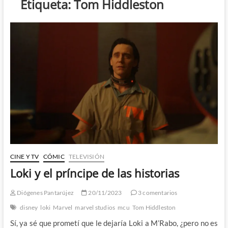
Etiqueta:
Tom Hiddleston
CINE Y TV
CÓMIC
TELEVISIÓN
Loki y el príncipe de las historias
Diógenes Pantarújez
20/11/2023
3 comentarios
disney
loki
Marvel
marvel studios
mcu
Tom Hiddleston
Sí, ya sé que prometí que le dejaría Loki a M’Rabo, ¿pero no es