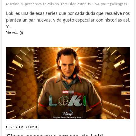
Martino
superhéroes
televisión
Tom Hiddleston
tv
TVA
young avengers
Loki es una de esas series que por cada duda que resuelve nos
plantea un par nuevas, y da gusto especular con historias así.
Y…
Loki
Ver más
episodio
2
–
¿Quién
es
la
variante
misteriosa?
CINE Y TV
CÓMIC