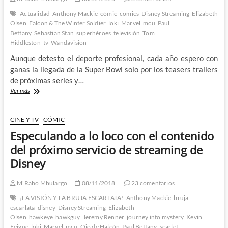
Actualidad
Anthony Mackie
cómic
comics
Disney Streaming
Elizabeth
Olsen
Falcon & The Winter Soldier
loki
Marvel
mcu
Paul
Bettany
Sebastian Stan
superhéroes
televisión
Tom
Hiddleston
tv
Wandavision
Aunque detesto el deporte profesional, cada año espero con
ganas la llegada de la Super Bowl solo por los teasers trailers
de próximas series y…
Primer
Ver más
vistazo
a
Falcon
CINE Y TV
CÓMIC
&
Especulando a lo loco con el contenido
The
Winter
del próximo servicio de streaming de
Soldier,
Disney
Wandavision
y
Loki
M'Rabo Mhulargo
08/11/2018
23 comentarios
gracias
¡LA VISIÓN Y LA BRUJA ESCARLATA!
Anthony Mackie
bruja
a
escarlata
disney
Disney Streaming
Elizabeth
la
Olsen
hawkeye
hawkguy
Jeremy Renner
journey into mystery
Kevin
Super
Feigue
loki
Marvel
mcu
Ojo de Halcón
Paul Bettany
scarlet
Bowl