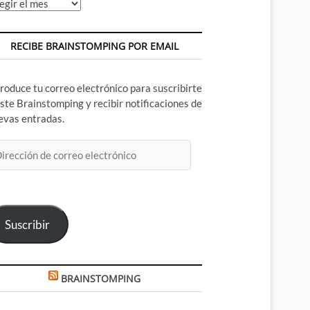
chivos
RECIBE BRAINSTOMPING POR EMAIL
troduce tu correo electrónico para suscribirte
este Brainstomping y recibir notificaciones de
evas entradas.
rección
rreo
ectrónico
Suscribir
BRAINSTOMPING