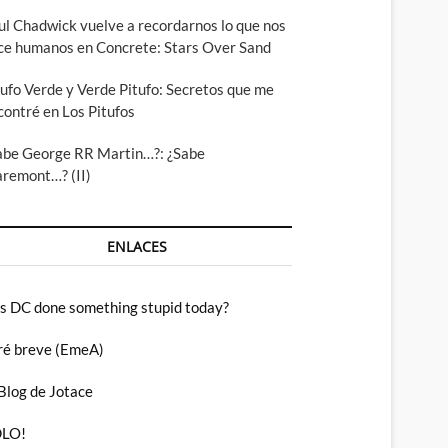
ul Chadwick vuelve a recordarnos lo que nos
ce humanos en Concrete: Stars Over Sand
tufo Verde y Verde Pitufo: Secretos que me
contré en Los Pitufos
abe George RR Martin…?: ¿Sabe
aremont…? (II)
ENLACES
s DC done something stupid today?
ré breve (EmeA)
 Blog de Jotace
LO!