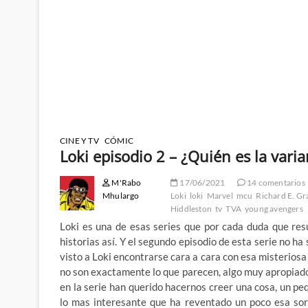
CINE Y TV
CÓMIC
Loki episodio 2 – ¿Quién es la vari
M'Rabo
17/06/2021
14 comentarios
Mhulargo
Loki
loki
Marvel
mcu
Richard E. Gr
Hiddleston
tv
TVA
young avengers
Loki es una de esas series que por cada duda que res
historias así. Y el segundo episodio de esta serie no h
visto a Loki encontrarse cara a cara con esa misteriosa
no son exactamente lo que parecen, algo muy apropiado 
en la serie han querido hacernos creer una cosa, un peq
lo mas interesante que ha reventado un poco esa sor