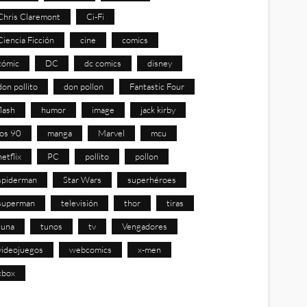
Chris Claremont
Ci-Fi
Ciencia Ficción
cine
comics
cómic
DC
dc comics
disney
don pollito
don pollon
Fantastic Four
flash
humor
image
jack kirby
los 90
manga
Marvel
mcu
netflix
PC
pollito
pollon
spiderman
Star Wars
superhéroes
superman
televisión
thor
tiras
tuna
tunos
tv
Vengadores
videojuegos
webcomics
x-men
xbox