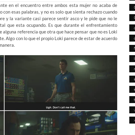
ante en el encuentro entre ambos esta mujer no acaba de
no con esas palabras, y no es solo que sienta rechazo cuando
re y la variante casi parece sentir asco y le pide que no le
rtal que esta ocupando. Es que durante el enfrentamiento
ace alguna referencia que otra que hace pensar que no es Loki
te. Algo con lo que el propio Loki parece de estar de acuerdo
 manera.