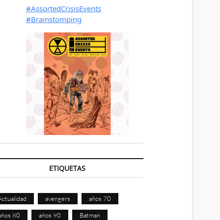
ETIQUETAS
Actualidad
avengers
años 70
años 80
años 90
Batman