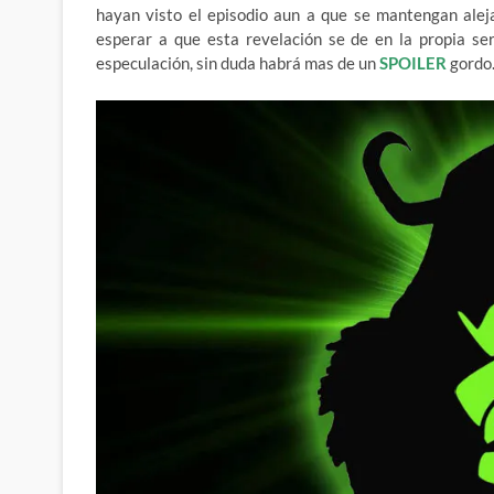
hayan visto el episodio aun a que se mantengan aleja
esperar a que esta revelación se de en la propia se
especulación, sin duda habrá mas de un
SPOILER
gordo