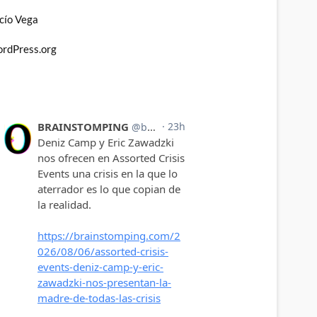
cío Vega
rdPress.org