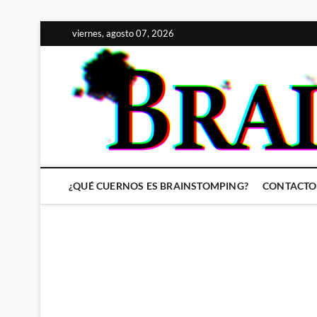
Saltar
viernes, agosto 07, 2026
al
contenido
¿QUÉ CUERNOS ES BRAINSTOMPING?
CONTACTO