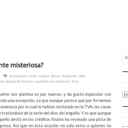
ante misteriosa?
Actualidad
cómic
comics
disney
King Loki
Lady
ant
Sophia di Martino
superhéroes
televisión
Tom
uelve nos plantea un par nuevas, y da gusto especular con
Ca
a sido una excepción, ya que aunque parece que por fin hemos
 amenaza por la cual le habían reclutado en la TVA, las cosas
tratándose de la serie del dios del engaño. Y es que aunque
ueño desliz en los créditos finales ha revelado una pista de
presa. Así que en esta ocasión no solo aviso a quienes no