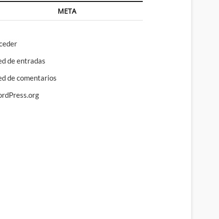
META
ceder
ed de entradas
ed de comentarios
rdPress.org