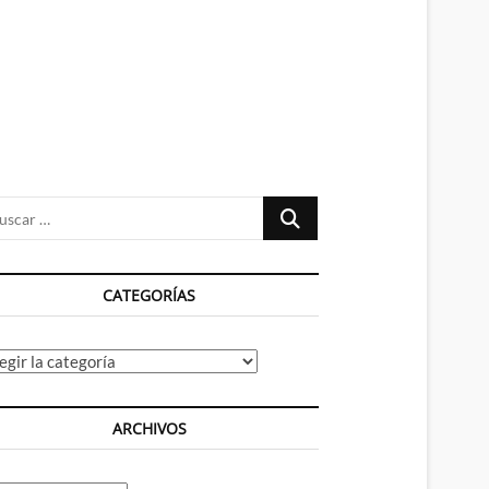
n
ú
Buscar
…
CATEGORÍAS
tegorías
ARCHIVOS