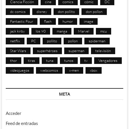
Ciencia Ficción
cine
comics
cómic
DC
dc comics
disney
don pollito
don pollon
Fantastic Four
flash
humor
image
jack kirby
los 90
manga
Marvel
mcu
netflix
PC
pollito
pollon
spiderman
Star Wars
superhéroes
superman
televisión
thor
tiras
tuna
tunos
tv
Vengadores
videojuegos
webcomics
x-men
xbox
META
Acceder
Feed de entradas