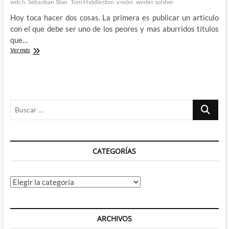
witch
Sebastian Stan
Tom Hiddleston
visión
winter soldier
Hoy toca hacer dos cosas. La primera es publicar un articulo
con el que debe ser uno de los peores y mas aburridos títulos
que…
Especulando
Ver más
a
lo
loco
con
el
Buscar
contenido
del
…
próximo
servicio
de
CATEGORÍAS
streaming
de
Disney
Categorías
ARCHIVOS