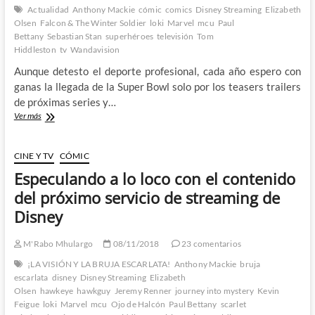
Actualidad
Anthony Mackie
cómic
comics
Disney Streaming
Elizabeth
Olsen
Falcon & The Winter Soldier
loki
Marvel
mcu
Paul
Bettany
Sebastian Stan
superhéroes
televisión
Tom
Hiddleston
tv
Wandavision
Aunque detesto el deporte profesional, cada año espero con
ganas la llegada de la Super Bowl solo por los teasers trailers
de próximas series y…
Primer
Ver más
vistazo
a
Falcon
CINE Y TV
CÓMIC
&
Especulando a lo loco con el contenido
The
Winter
del próximo servicio de streaming de
Soldier,
Disney
Wandavision
y
Loki
M'Rabo Mhulargo
08/11/2018
23 comentarios
gracias
¡LA VISIÓN Y LA BRUJA ESCARLATA!
Anthony Mackie
bruja
a
escarlata
disney
Disney Streaming
Elizabeth
la
Olsen
hawkeye
hawkguy
Jeremy Renner
journey into mystery
Kevin
Super
Feigue
loki
Marvel
mcu
Ojo de Halcón
Paul Bettany
scarlet
Bowl