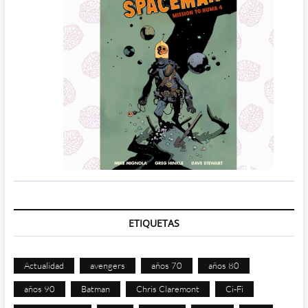
ETIQUETAS
Actualidad
avengers
años 70
años 80
años 90
Batman
Chris Claremont
Ci-Fi