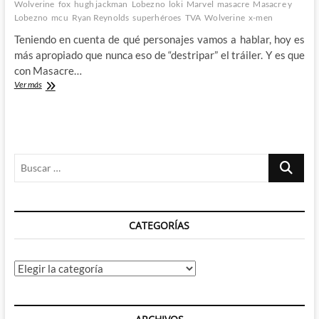
Wolverine
fox
hugh jackman
Lobezno
loki
Marvel
masacre
Masacre y
Lobezno
mcu
Ryan Reynolds
superhéroes
TVA
Wolverine
x-men
Teniendo en cuenta de qué personajes vamos a hablar, hoy es
más apropiado que nunca eso de “destripar” el tráiler. Y es que
con Masacre…
Destripando
Ver más
el
primer
tráiler
de
Masacre
Buscar
&
Lobezno
…
CATEGORÍAS
Categorías