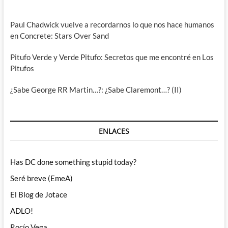
Paul Chadwick vuelve a recordarnos lo que nos hace humanos
en Concrete: Stars Over Sand
Pitufo Verde y Verde Pitufo: Secretos que me encontré en Los
Pitufos
¿Sabe George RR Martin…?: ¿Sabe Claremont…? (II)
ENLACES
Has DC done something stupid today?
Seré breve (EmeA)
El Blog de Jotace
ADLO!
Rocío Vega