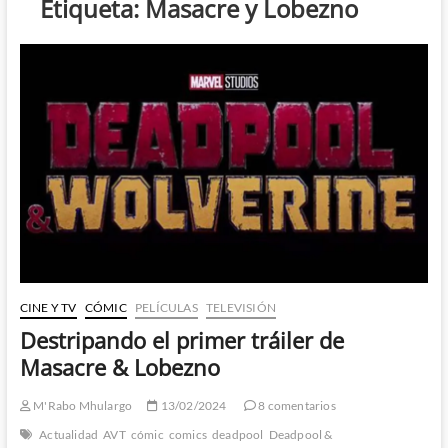
Etiqueta:
Masacre y Lobezno
CINE Y TV
CÓMIC
PELÍCULAS
TELEVISIÓN
Destripando el primer tráiler de
Masacre & Lobezno
M'Rabo Mhulargo
13/02/2024
8 comentarios
Actualidad
AVT
cómic
comics
deadpool
Deadpool &