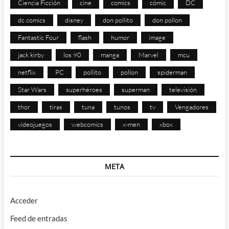
Ciencia Ficción
cine
comics
cómic
DC
dc comics
disney
don pollito
don pollon
Fantastic Four
flash
humor
image
jack kirby
los 90
manga
Marvel
mcu
netflix
PC
pollito
pollon
spiderman
Star Wars
superhéroes
superman
televisión
thor
tiras
tuna
tunos
tv
Vengadores
videojuegos
webcomics
x-men
xbox
META
Acceder
Feed de entradas