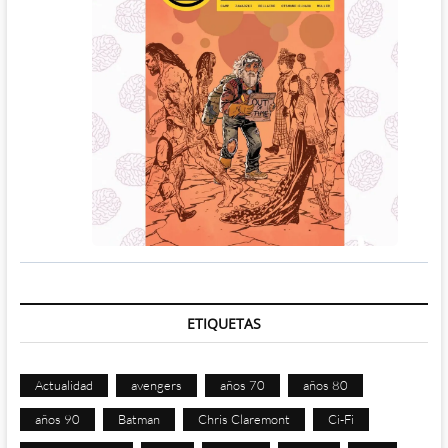
ETIQUETAS
Actualidad
avengers
años 70
años 80
años 90
Batman
Chris Claremont
Ci-Fi