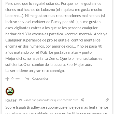
Pero creo que lo seguiré odiando. Porque no me gustan los
clones mal hechos de Lobezno (ni siquiera me gusta mucho
Lobezno…). Ni me gustan esas resurrecciones mal hechas (si
incluso se vio el cadáver de Bucky por ahí…), ni me gustan
esos vigilantes cafres a los que se les perdona cualquier
barbaridad. Y la excusa es patética. «control mental». Anda ya.
Cualquier superhéroe de pro se quita el control mental de
encima en dos números, por amor de dios… Y no se pasa 40
años matando por el KGB. Le gustaba matar y punto.
Mejor dicho, no hace falta Zemo. Que lo pille un autobús es
suficiente. O un camión de la basura. Eso. Mejor aún.
La serie tiene un gran reto conmigo.
Responder
0
Roger
5 años han pasado desde que se escribió esto
Sobre Isaiah Bradley, se supone que envejece más lentamente
por el suero supersoldado, así que es factible que no aparente