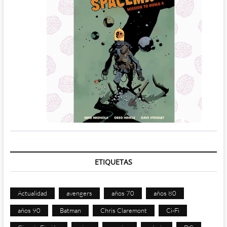
ETIQUETAS
Actualidad
avengers
años 70
años 80
años 90
Batman
Chris Claremont
Ci-Fi