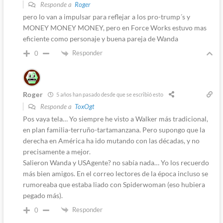
Responde a
Roger
pero lo van a impulsar para reflejar a los pro-trump´s y
MONEY MONEY MONEY, pero en Force Works estuvo mas
eficiente como personaje y buena pareja de Wanda
Responder
0
Roger
5 años han pasado desde que se escribió esto
Responde a
ToxOgt
Pos vaya tela… Yo siempre he visto a Walker más tradicional,
en plan familia-terruño-tartamanzana. Pero supongo que la
derecha en América ha ido mutando con las décadas, y no
precisamente a mejor.
Salieron Wanda y USAgente? no sabía nada… Yo los recuerdo
más bien amigos. En el correo lectores de la época incluso se
rumoreaba que estaba liado con Spiderwoman (eso hubiera
pegado más).
Responder
0