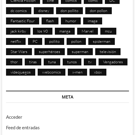
Ciencia Ficción
cine
comics
cómic
DC
dc comics
disney
don pollito
don pollon
Fantastic Four
flash
humor
image
jack kirby
los 90
manga
Marvel
mcu
netflix
PC
pollito
pollon
spiderman
Star Wars
superhéroes
superman
televisión
thor
tiras
tuna
tunos
tv
Vengadores
videojuegos
webcomics
x-men
xbox
META
Acceder
Feed de entradas