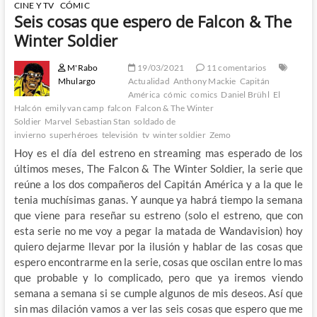
CINE Y TV
CÓMIC
Seis cosas que espero de Falcon & The
Winter Soldier
M'Rabo
19/03/2021
11 comentarios
Mhulargo
Actualidad
Anthony Mackie
Capitán
América
cómic
comics
Daniel Brühl
El
Halcón
emily van camp
falcon
Falcon & The Winter
Soldier
Marvel
Sebastian Stan
soldado de
invierno
superhéroes
televisión
tv
winter soldier
Zemo
Hoy es el día del estreno en streaming mas esperado de los
últimos meses, The Falcon & The Winter Soldier, la serie que
reúne a los dos compañeros del Capitán América y a la que le
tenia muchísimas ganas. Y aunque ya habrá tiempo la semana
que viene para reseñar su estreno (solo el estreno, que con
esta serie no me voy a pegar la matada de Wandavision) hoy
quiero dejarme llevar por la ilusión y hablar de las cosas que
espero encontrarme en la serie, cosas que oscilan entre lo mas
que probable y lo complicado, pero que ya iremos viendo
semana a semana si se cumple algunos de mis deseos. Así que
sin mas dilación vamos a ver las seis cosas que espero que me