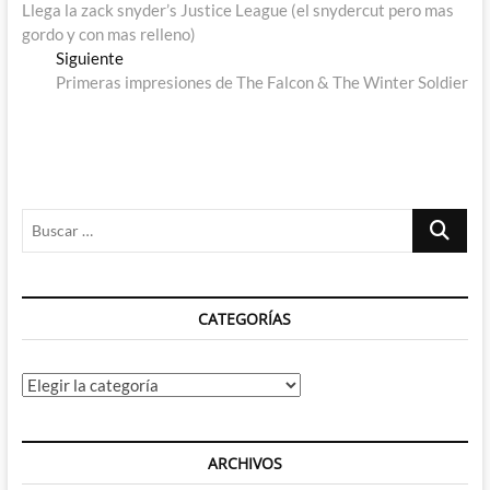
anterior:
Llega la zack snyder’s Justice League (el snydercut pero mas
de
gordo y con mas relleno)
entradas
Entrada
Siguiente
siguiente:
Primeras impresiones de The Falcon & The Winter Soldier
Buscar
…
CATEGORÍAS
Categorías
ARCHIVOS