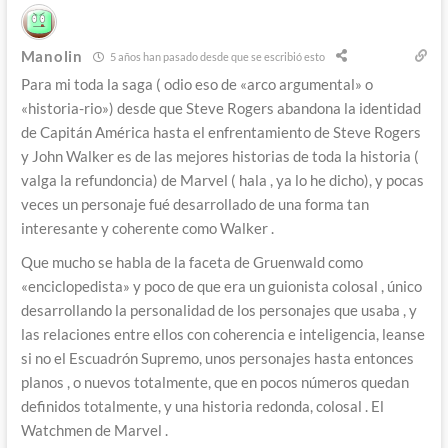
Manolin
5 años han pasado desde que se escribió esto
Para mi toda la saga ( odio eso de «arco argumental» o
«historia-rio») desde que Steve Rogers abandona la identidad
de Capitán América hasta el enfrentamiento de Steve Rogers
y John Walker es de las mejores historias de toda la historia (
valga la refundoncia) de Marvel ( hala , ya lo he dicho), y pocas
veces un personaje fué desarrollado de una forma tan
interesante y coherente como Walker .
Que mucho se habla de la faceta de Gruenwald como
«enciclopedista» y poco de que era un guionista colosal , único
desarrollando la personalidad de los personajes que usaba , y
las relaciones entre ellos con coherencia e inteligencia, leanse
si no el Escuadrón Supremo, unos personajes hasta entonces
planos , o nuevos totalmente, que en pocos números quedan
definidos totalmente, y una historia redonda, colosal . El
Watchmen de Marvel .