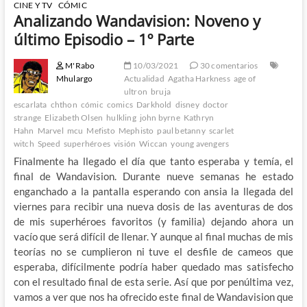
CINE Y TV
CÓMIC
Analizando Wandavision: Noveno y
último Episodio – 1º Parte
M'Rabo
10/03/2021
30 comentarios
Mhulargo
Actualidad
Agatha Harkness
age of
ultron
bruja
escarlata
chthon
cómic
comics
Darkhold
disney
doctor
strange
Elizabeth Olsen
hulkling
john byrne
Kathryn
Hahn
Marvel
mcu
Mefisto
Mephisto
paul betanny
scarlet
witch
Speed
superhéroes
visión
Wiccan
young avengers
Finalmente ha llegado el día que tanto esperaba y temía, el
final de Wandavision. Durante nueve semanas he estado
enganchado a la pantalla esperando con ansia la llegada del
viernes para recibir una nueva dosis de las aventuras de dos
de mis superhéroes favoritos (y familia) dejando ahora un
vacío que será difícil de llenar. Y aunque al final muchas de mis
teorías no se cumplieron ni tuve el desfile de cameos que
esperaba, difícilmente podría haber quedado mas satisfecho
con el resultado final de esta serie. Así que por penúltima vez,
vamos a ver que nos ha ofrecido este final de Wandavision que