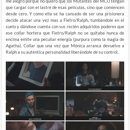
me alegro porque no quiero que los Mutantes del MCU tengan
que cargar con el lastre de esas películas, sino que comiencen
desde cero. Y como ella se ha cansado de ser una prisionera
decide atacar una vez mas a Fietro/Ralph, tumbándole en el
suelo y dándose cuenta con sus recién adquiridos poderes que
ese collar hortera que Fietro/Ralph no se quitaba nunca de
encima emite una peculiar energía (purpura como la magia de
Agatha). Collar que una vez que Mónica arranca devuelve a
Ralph a su autentica personalidad liberándole de su control.