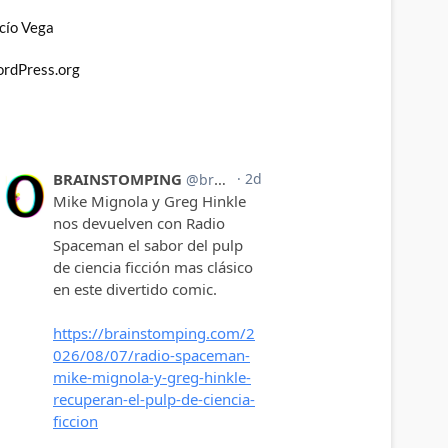
cío Vega
rdPress.org