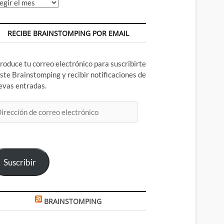
chivos
RECIBE BRAINSTOMPING POR EMAIL
troduce tu correo electrónico para suscribirte
este Brainstomping y recibir notificaciones de
evas entradas.
rección
rreo
ectrónico
Suscribir
BRAINSTOMPING