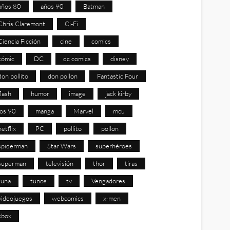
años 80
años 90
Batman
Chris Claremont
Ci-Fi
Ciencia Ficción
cine
comics
cómic
DC
dc comics
disney
don pollito
don pollon
Fantastic Four
flash
humor
image
jack kirby
los 90
manga
Marvel
mcu
netflix
PC
pollito
pollon
spiderman
Star Wars
superhéroes
superman
televisión
thor
tiras
tuna
tunos
tv
Vengadores
videojuegos
webcomics
x-men
xbox