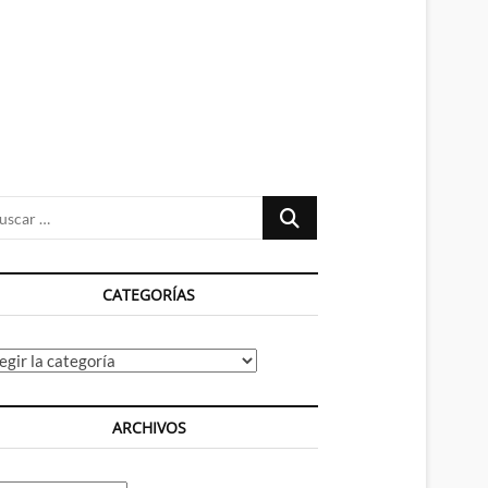
n
ú
Buscar
…
CATEGORÍAS
tegorías
ARCHIVOS