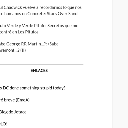
ul Chadwick vuelve a recordarnos lo que nos
ce humanos en Concrete: Stars Over Sand
tufo Verde y Verde Pitufo: Secretos que me
contré en Los Pitufos
abe George RR Martin…?: ¿Sabe
aremont…? (II)
ENLACES
s DC done something stupid today?
ré breve (EmeA)
 Blog de Jotace
LO!