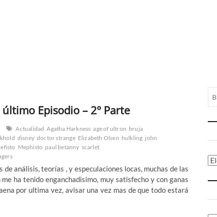
último Episodio – 2º Parte
Actualidad
Agatha Harkness
age of ultron
bruja
khold
disney
doctor strange
Elizabeth Olsen
hulkling
john
efisto
Mephisto
paul betanny
scarlet
ngers
Ca
s de análisis, teorías , y especulaciones locas, muchas de las
n me ha tenido enganchadisimo, muy satisfecho y con ganas
aena por ultima vez, avisar una vez mas de que todo estará