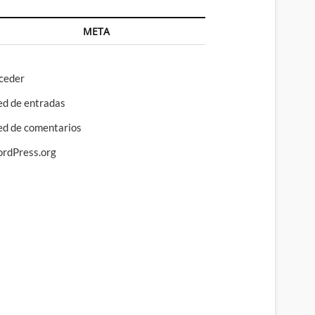
META
ceder
ed de entradas
ed de comentarios
rdPress.org