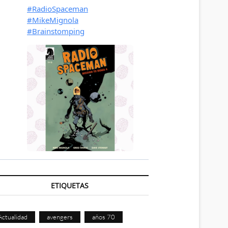
ETIQUETAS
Actualidad
avengers
años 70