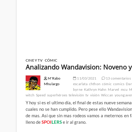
CINE Y TV
CÓMIC
Analizando Wandavision: Noveno y 
M'Rabo
11/03/2021
13 comentarios
Mhulargo
escarlata
chthon
cómic
comics
Dar
byrne
Kathryn Hahn
Marvel
mcu
M
witch
Speed
superhéroes
televisión
tv
visión
Wiccan
young ave
Y hoy si es el ultimo día, el final de estas nueve semana
cuales no se han cumplido. Pero pese ello Wandavisio
de mas. Así que sin mas rodeos vamos a meternos en f
lleno de
SPOI
LERS
e ir al grano.