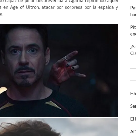
o capaz de pillar desprevenida a Agatha repitiendo aquel
es en Age of Ultron, atacar por sorpresa por la espalda y
Pa
a.
ha
Pi
en
¿S
Cl
Ha
Se
El
AD