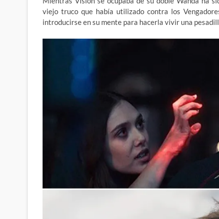
Mientras Visión se ocupaba de su doble Wanda ha sid
viejo truco que había utilizado contra los Vengador
introducirse en su mente para hacerla vivir una pesadill