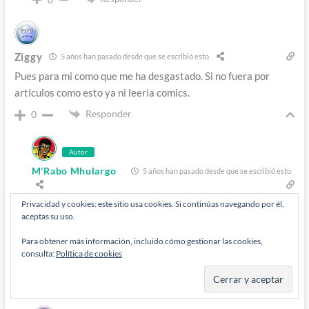
Ziggy
5 años han pasado desde que se escribió esto
Pues para mi como que me ha desgastado. Si no fuera por
articulos como esto ya ni leeria comics.
Responder
0
Autor
M'Rabo Mhulargo
5 años han pasado desde que se escribió esto
Responde a
Ziggy
Privacidad y cookies: este sitio usa cookies. Si continúas navegando por él,
aceptas su uso.
No eres el único, son demasiados inicios en falso que no
desembocan en nada bueno. Aunque con este relanzamiento,
Para obtener más información, incluido cómo gestionar las cookies,
como es ya sin didio metiendo mano como poco podemos
consulta:
Política de cookies
esperar que salga algo diferente.
Responder
0