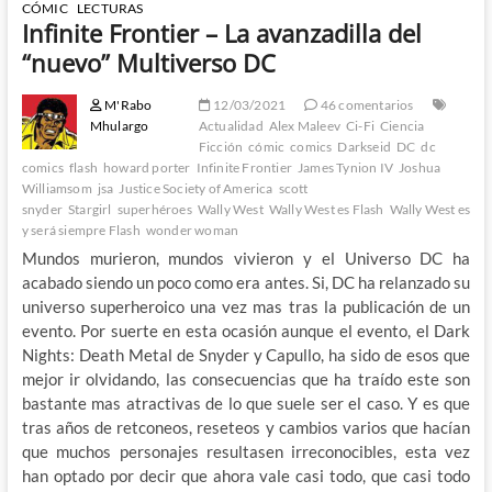
CÓMIC
LECTURAS
Infinite Frontier – La avanzadilla del
“nuevo” Multiverso DC
M'Rabo
12/03/2021
46 comentarios
Mhulargo
Actualidad
Alex Maleev
Ci-Fi
Ciencia
Ficción
cómic
comics
Darkseid
DC
dc
comics
flash
howard porter
Infinite Frontier
James Tynion IV
Joshua
Williamsom
jsa
Justice Society of America
scott
snyder
Stargirl
superhéroes
Wally West
Wally West es Flash
Wally West es
y será siempre Flash
wonder woman
Mundos murieron, mundos vivieron y el Universo DC ha
acabado siendo un poco como era antes. Si, DC ha relanzado su
universo superheroico una vez mas tras la publicación de un
evento. Por suerte en esta ocasión aunque el evento, el Dark
Nights: Death Metal de Snyder y Capullo, ha sido de esos que
mejor ir olvidando, las consecuencias que ha traído este son
bastante mas atractivas de lo que suele ser el caso. Y es que
tras años de retconeos, reseteos y cambios varios que hacían
que muchos personajes resultasen irreconocibles, esta vez
han optado por decir que ahora vale casi todo, que casi todo