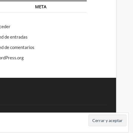
META
ceder
ed de entradas
ed de comentarios
rdPress.org