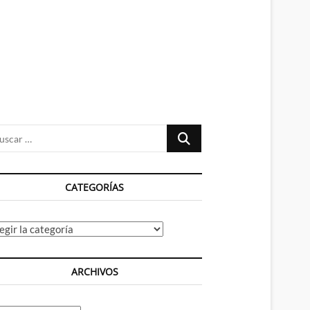
n
ú
Buscar
…
CATEGORÍAS
tegorías
ARCHIVOS