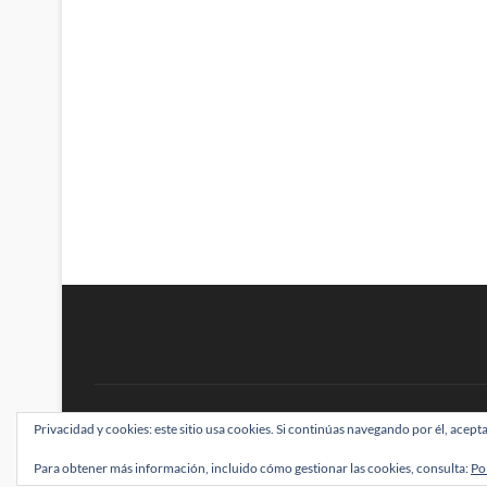
BRAINSTOMPING
Privacidad y cookies: este sitio usa cookies. Si continúas navegando por él, acepta
| Diseñado por:
Theme Freesia
|
WordPress
| ©
Para obtener más información, incluido cómo gestionar las cookies, consulta:
Po