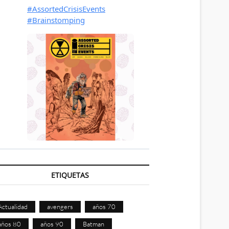
ETIQUETAS
Actualidad
avengers
años 70
años 80
años 90
Batman