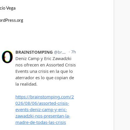
cío Vega
rdPress.org