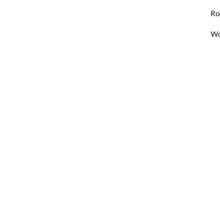
Ro
Wo