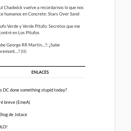
ul Chadwick vuelve a recordarnos lo que nos
ce humanos en Concrete: Stars Over Sand
tufo Verde y Verde Pitufo: Secretos que me
contré en Los Pitufos
abe George RR Martin…?: ¿Sabe
aremont…? (II)
ENLACES
s DC done something stupid today?
ré breve (EmeA)
 Blog de Jotace
LO!