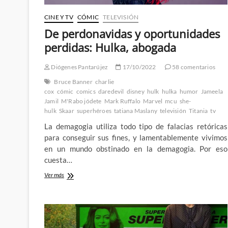
CINE Y TV
CÓMIC
TELEVISIÓN
De perdonavidas y oportunidades
perdidas: Hulka, abogada
Diógenes Pantarújez
17/10/2022
58 comentarios
Bruce Banner
charlie
cox
cómic
comics
daredevil
disney
hulk
hulka
humor
Jameela
Jamil
M'Rabo jódete
Mark Ruffalo
Marvel
mcu
she-
hulk
Skaar
superhéroes
tatiana Maslany
televisión
Titania
tv
La demagogia utiliza todo tipo de falacias retóricas
para conseguir sus fines, y lamentablemente vivimos
en un mundo obstinado en la demagogia. Por eso
cuesta…
De
Ver más
perdonavidas
y
oportunidades
perdidas:
Hulka,