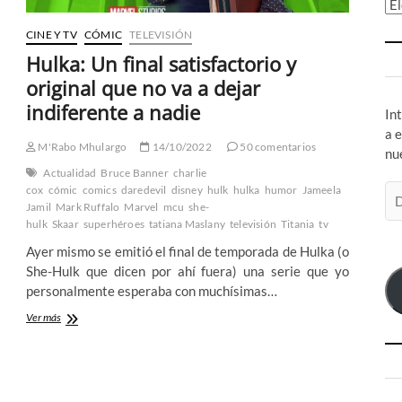
Ar
CINE Y TV
CÓMIC
TELEVISIÓN
Hulka: Un final satisfactorio y
original que no va a dejar
indiferente a nadie
In
a 
M'Rabo Mhulargo
14/10/2022
50 comentarios
nu
Actualidad
Bruce Banner
charlie
Di
cox
cómic
comics
daredevil
disney
hulk
hulka
humor
Jameela
Jamil
Mark Ruffalo
Marvel
mcu
she-
de
hulk
Skaar
superhéroes
tatiana Maslany
televisión
Titania
tv
co
el
Ayer mismo se emitió el final de temporada de Hulka (o
She-Hulk que dicen por ahí fuera) una serie que yo
personalmente esperaba con muchísimas…
Hulka:
Ver más
Un
final
satisfactorio
y
original