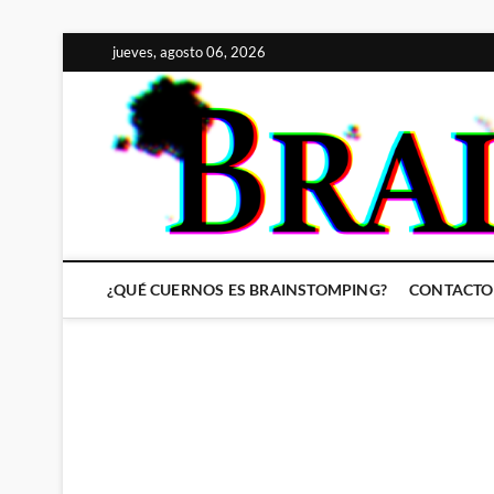
Saltar
jueves, agosto 06, 2026
al
contenido
¿QUÉ CUERNOS ES BRAINSTOMPING?
CONTACTO