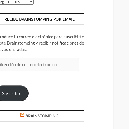
chivos
RECIBE BRAINSTOMPING POR EMAIL
troduce tu correo electrónico para suscribirte
este Brainstomping y recibir notificaciones de
evas entradas.
rección
rreo
ectrónico
Suscribir
BRAINSTOMPING