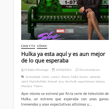
abogada
CINE Y TV
CÓMIC
Hulka ya esta aquí y es aun mejor
de lo que esperaba
M'Rabo Mhulargo
19/08/2022
30 comentarios
Actualidad
cómic
comics
disney
hulka
humor
Jameela
Jamil
Mark Ruffalo
Marvel
mcu
she-hulk
superhéroes
tatiana
Maslany
Titania
Ayer mismo se estrenó por fin la serie de televisión de
Hulka, un estreno que esperaba con unas ganas
tremendas y unas expectativas altísimas y…