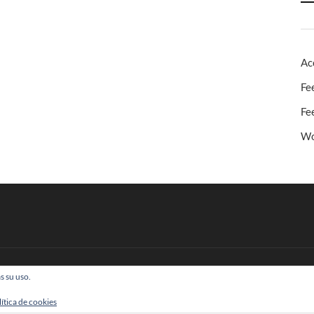
Ac
Fe
Fe
Wo
s su uso.
 Todos los derechos reservados
lítica de cookies