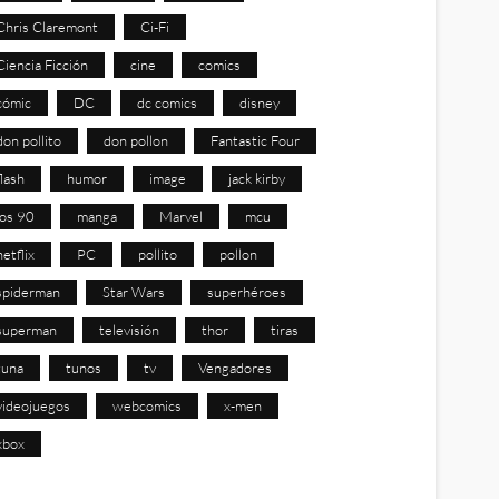
Chris Claremont
Ci-Fi
Ciencia Ficción
cine
comics
cómic
DC
dc comics
disney
don pollito
don pollon
Fantastic Four
flash
humor
image
jack kirby
los 90
manga
Marvel
mcu
netflix
PC
pollito
pollon
spiderman
Star Wars
superhéroes
superman
televisión
thor
tiras
tuna
tunos
tv
Vengadores
videojuegos
webcomics
x-men
xbox