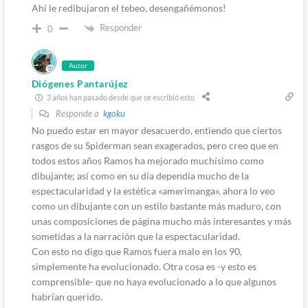
Ahi le redibujaron el tebeo, desengañémonos!
Responder
0
Autor
Diógenes Pantarújez
3 años han pasado desde que se escribió esto
Responde a
kgoku
No puedo estar en mayor desacuerdo, entiendo que ciertos
rasgos de su Spiderman sean exagerados, pero creo que en
todos estos años Ramos ha mejorado muchísimo como
dibujante; así como en su día dependía mucho de la
espectacularidad y la estética «amerimanga», ahora lo veo
como un dibujante con un estilo bastante más maduro, con
unas composiciones de página mucho más interesantes y más
sometidas a la narración que la espectacularidad.
Con esto no digo que Ramos fuera malo en los 90,
simplemente ha evolucionado. Otra cosa es -y esto es
comprensible- que no haya evolucionado a lo que algunos
habrían querido.