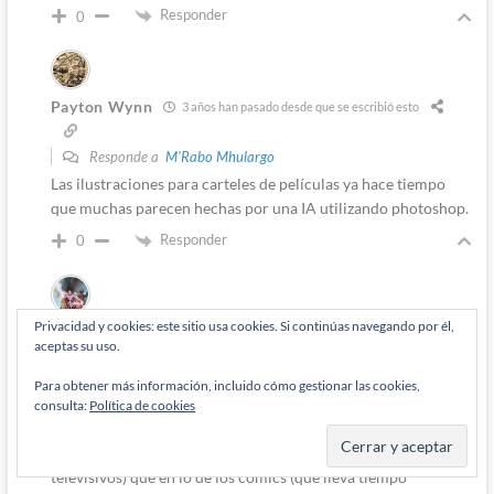
Responder
0
Payton Wynn
3 años han pasado desde que se escribió esto
Responde a
M'Rabo Mhulargo
Las ilustraciones para carteles de películas ya hace tiempo
que muchas parecen hechas por una IA utilizando photoshop.
Responder
0
Privacidad y cookies: este sitio usa cookies. Si continúas navegando por él,
Jesús Manuel Martínez Otero
aceptas su uso.
3 años han pasado desde que se escribió esto
Responde a
Payton Wynn
Para obtener más información, incluido cómo gestionar las cookies,
Pues a día de hoy un dibujante gana MUCHO más en
consulta:
Política de cookies
ilustración (ya sea publicitaria o aún para libros) o haciendo
storyboards (no solo en cine, ya para anuncios publicitarios
televisivos) que en lo de los cómics (que lleva tiempo