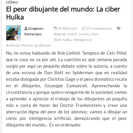
CÓMIC
El peor dibujante del mundo: La ciber
Hulka
Diógenes
29/08/2022
67 comentarios
Pantarújez
Batman
cómic
comics
Dan
Slott
hulka
Inteligencia
Artificial
Marvel
spiderman
No, no estoy hablando de Rob Liefeld. Tampoco de Cels Piñol,
que la cosa no va por ahí. La cuestión es que semana pasada
surgió por aquí un pequeño debate sobre la autoría, a cuento
de una escena de Dan Slott en Spiderman que en realidad
estaba dialogada por Christos Gage y el peso dramático recaía
en el dibujante, Giuseppe Camuncoli. Aprovechando la
circunstancia y porque quiero vengarme de la sociedad, vamos
a aprender a apreciar el trabajo de los dibujantes un poquito
más a costa de hacer del Doctor Frankenstein y crear una
aberración digna del peor de los abismos; vamos a dibujar un
cómic por inteligencia artificial, demostrando que el peor
dibujante del mundo… Es un ordenador.