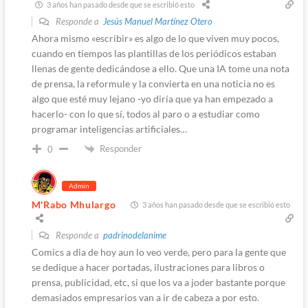
3 años han pasado desde que se escribió esto
Responde a
Jesús Manuel Martínez Otero
Ahora mismo «escribir» es algo de lo que viven muy pocos,
cuando en tiempos las plantillas de los periódicos estaban
llenas de gente dedicándose a ello. Que una IA tome una nota
de prensa, la reformule y la convierta en una noticia no es
algo que esté muy lejano -yo diría que ya han empezado a
hacerlo- con lo que sí, todos al paro o a estudiar como
programar inteligencias artificiales…
Responder
0
Admin
M'Rabo Mhulargo
3 años han pasado desde que se escribió esto
Responde a
padrinodelanime
Comics a dia de hoy aun lo veo verde, pero para la gente que
se dedique a hacer portadas, ilustraciones para libros o
prensa, publicidad, etc, si que los va a joder bastante porque
demasiados empresarios van a ir de cabeza a por esto.