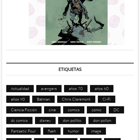
ETIQUETAS
Actualidad
avengers
años 70
años 80
años 90
Batman
Chris Claremont
Ci-Fi
Ciencia Ficción
cine
comics
cómic
DC
dc comics
disney
don pollito
don pollon
Fantastic Four
flash
humor
image