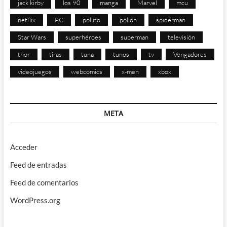
jack kirby
los 90
manga
Marvel
mcu
netflix
PC
pollito
pollon
spiderman
Star Wars
superhéroes
superman
televisión
thor
tiras
tuna
tunos
tv
Vengadores
videojuegos
webcomics
x-men
xbox
META
Acceder
Feed de entradas
Feed de comentarios
WordPress.org