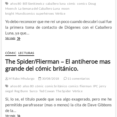
años 80
Bill Sienkiewicz
caballero luna
cómic
comics
Doug
Moench
La Semana del Caballero Luna
moon
knight
Mundicomics
superhéroes
Vértice
Yo debo reconocer que me reí un poco cuando descubrí cual fue
la primera toma de contacto de Diógenes con el Caballero
Luna, ya que…
Descubriendo
Ver más
al
Caballero
Luna
CÓMIC
LECTURAS
con
The Spider/Flierman – El antiheroe mas
Moench
y
grande del cómic británico.
Sienkiewicz
–
M'Rabo Mhulargo
30/08/2018
11 comentarios
La
semana
años 60
años 80
cómic
comic británico
comics
flierman
IPC
jerry
del
siegel
Reg Bunn
Surco
Ted Cowan
The Spider
Vértice
Caballero
Si, lo se, el titulo puede que sea algo exagerado, pero me he
Luna
(III)
permitido parafrasear (mas o menos) la cita de Dave Gibbons
de la…
The
Ver más