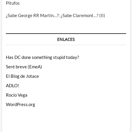
Pitufos
¿Sabe George RR Martin…?: ¿Sabe Claremont…? (II)
ENLACES
Has DC done something stupid today?
Seré breve (EmeA)
El Blog de Jotace
ADLO!
Rocío Vega
WordPress.org