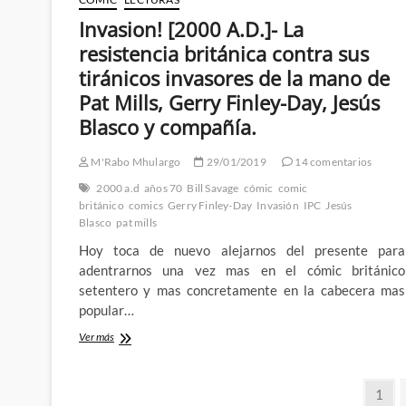
la
carretera:
Invasion! [2000 A.D.]- La
The
resistencia británica contra sus
Cursed
Earth
tiránicos invasores de la mano de
Saga
Pat Mills, Gerry Finley-Day, Jesús
Blasco y compañía.
M'Rabo Mhulargo
29/01/2019
14 comentarios
2000 a.d
años 70
Bill Savage
cómic
comic
británico
comics
Gerry Finley-Day
Invasión
IPC
Jesús
Blasco
pat mills
Hoy toca de nuevo alejarnos del presente para
adentrarnos una vez mas en el cómic británico
setentero y mas concretamente en la cabecera mas
popular…
Invasion!
Ver más
[2000
A.D.]-
Paginación
La
Pági
1
resistencia