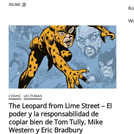
The
Ver más
Ro
Best
of
Sugar
Wo
Jones
–
Un
clásico
del
cómic
británico
que
es
mucho
mas
de
lo
que
CÓMIC
LECTURAS
parece
The Leopard from Lime Street – El
poder y la responsabilidad de
copiar bien de Tom Tully, Mike
Western y Eric Bradbury