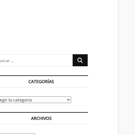
n
ú
Buscar
…
CATEGORÍAS
tegorías
ARCHIVOS