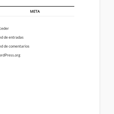
META
ceder
ed de entradas
ed de comentarios
rdPress.org