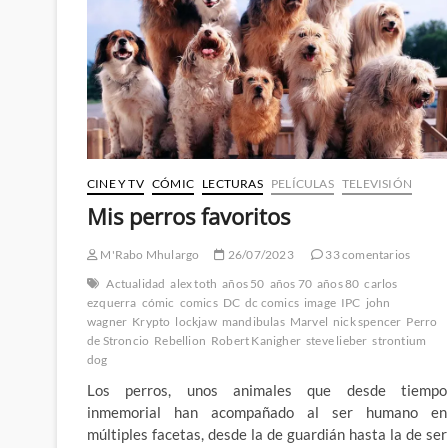
del
cómic
británico
CINE Y TV
CÓMIC
LECTURAS
PELÍCULAS
TELEVISIÓN
Mis perros favoritos
M'Rabo Mhulargo
26/07/2023
33 comentarios
Actualidad
alex toth
años 50
años 70
años 80
carlos
ezquerra
cómic
comics
DC
dc comics
image
IPC
john
wagner
Krypto
lockjaw
mandibulas
Marvel
nick spencer
Perro
de Stroncio
Rebellion
Robert Kanigher
steve lieber
strontium
dog
Los perros, unos animales que desde tiempo
inmemorial han acompañado al ser humano en
múltiples facetas, desde la de guardián hasta la de ser