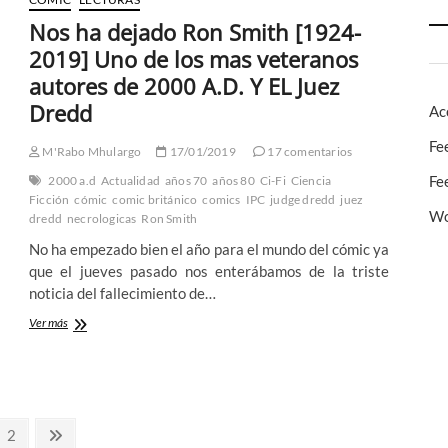
–
Nos ha dejado Ron Smith [1924-
Redescubriendo
los
2019] Uno de los mas veteranos
orígenes
autores de 2000 A.D. Y EL Juez
de
un
Dredd
Ac
personaje
mítico
Fe
M'Rabo Mhulargo
17/01/2019
17 comentarios
Fe
2000 a.d
Actualidad
años 70
años 80
Ci-Fi
Ciencia
Ficción
cómic
comic británico
comics
IPC
judge dredd
juez
Wo
dredd
necrologicas
Ron Smith
No ha empezado bien el año para el mundo del cómic ya
que el jueves pasado nos enterábamos de la triste
noticia del fallecimiento de…
Nos
Ver más
ha
dejado
Ron
Smith
[1924-
2019]
na
Página
Página
2
Uno