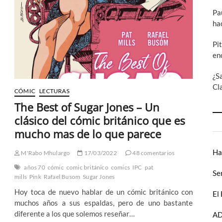
recuperan
Pa
una
cabecera
ha
mítica
del
Pi
cómic
en
británico
¿S
Cl
CÓMIC
LECTURAS
The Best of Sugar Jones – Un
clásico del cómic británico que es
mucho mas de lo que parece
Ha
M'Rabo Mhulargo
17/03/2022
48 comentarios
años 70
cómic
comic británico
comics
IPC
pat
Se
mills
Pink
Rafael Busom
Sugar Jones
Hoy toca de nuevo hablar de un cómic británico con
El
muchos años a sus espaldas, pero de uno bastante
diferente a los que solemos reseñar…
AD