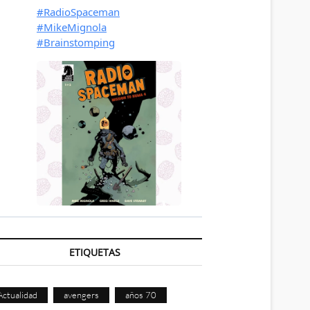
ETIQUETAS
Actualidad
avengers
años 70