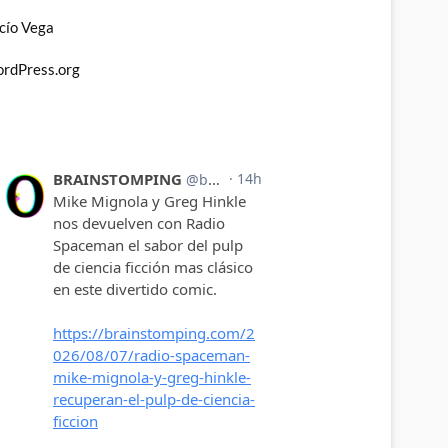
cío Vega
rdPress.org