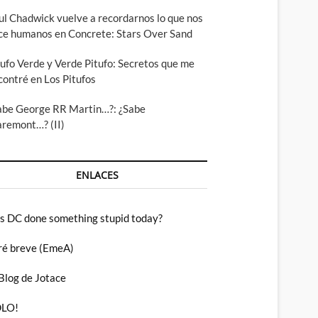
ul Chadwick vuelve a recordarnos lo que nos
ce humanos en Concrete: Stars Over Sand
tufo Verde y Verde Pitufo: Secretos que me
contré en Los Pitufos
abe George RR Martin…?: ¿Sabe
aremont…? (II)
ENLACES
s DC done something stupid today?
ré breve (EmeA)
 Blog de Jotace
LO!