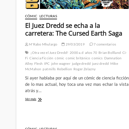
CÓMIC
LECTURAS
El Juez Dredd se echa a la
carretera: The Cursed Earth Saga
M'Rabo Mhulargo
29/03/2019
7 comentarios
¡Otra vez el Juez Dredd!
2000 a.d
años 70
Brian Bollland
Ci-
Fi
Ciencia Ficción
cómic
comic británico
comics
Damnation
Alley
Flesh
IPC
john wagner
judge dredd
juez dredd
Mike
McMahon
pat mills
Rebellion
Roger Zelazny
Si ayer hablaba por aquí de un cómic de ciencia ficción
de lo mas actual, hoy toca una vez mas echar la vista
atrás y…
El
Ver más
Juez
Dredd
se
echa
a
CÓMIC
LECTURAS