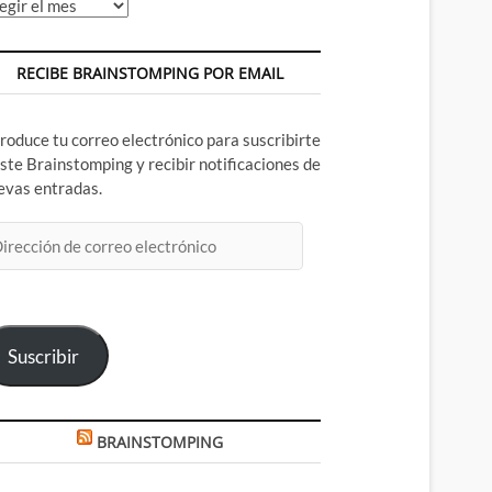
chivos
RECIBE BRAINSTOMPING POR EMAIL
troduce tu correo electrónico para suscribirte
este Brainstomping y recibir notificaciones de
evas entradas.
rección
rreo
ectrónico
Suscribir
BRAINSTOMPING