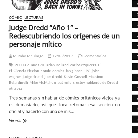
de
Tom
Tully,
CÓMIC
LECTURAS
Mike
Judge Dredd “Año 1” –
Western
y
Redescubriendo los orígenes de un
Eric
personaje mítico
Bradbury
M'Rabo Mhulargo
12/03/2019
3 comentarios
2000 a.d
años 70
Brian Bolland
carlos ezquerra
Ci-
Fi
Ciencia Ficción
cómic
comics
ian gibson
IPC
john
wagner
judge dredd
juez dredd
Kevin Gosnell
Massimo
Belardinelli
Mike McMahon
pat mills
si estoy hablando de Dredd
otra vez
Tres semanas sin hablar de cómics británicos viejos ya
es demasiado, así que toca retomar esa sección no
oficial y hacerlo con uno de mis…
Judge
Ver más
Dredd
“Año
1”
CÓMIC
LECTURAS