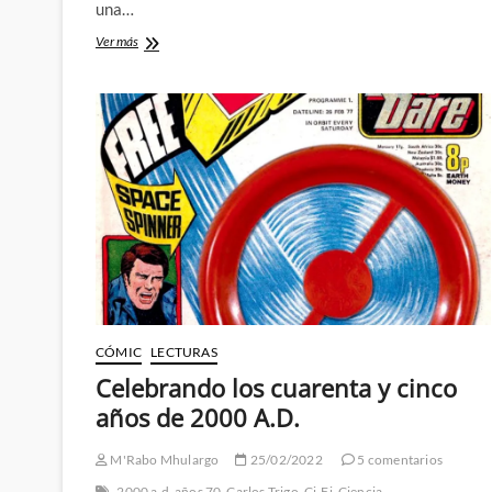
una…
Mis
Ver más
perros
favoritos
CÓMIC
LECTURAS
Celebrando los cuarenta y cinco
años de 2000 A.D.
M'Rabo Mhulargo
25/02/2022
5 comentarios
2000 a.d
años 70
Carlos Trigo
Ci-Fi
Ciencia