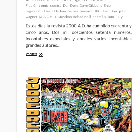
Ficción
cómic
comics
Dan Dare
Dave Gibbons
Enio
Legisamòn
Flesh
Harlem Heroes
Invasión
IPC
Joan Boix
john
wagner
M.A.C.H. 1
Massimo Belardinelli
pat mills
Tom Tully
Estos días la revista 2000 A.D. ha cumplido cuarenta y
cinco años. Dos mil doscientos setenta números,
incontables especiales y anuales varios, incontables
grandes autores…
Celebrando
Ver más
los
cuarenta
y
cinco
años
de
2000
A.D.