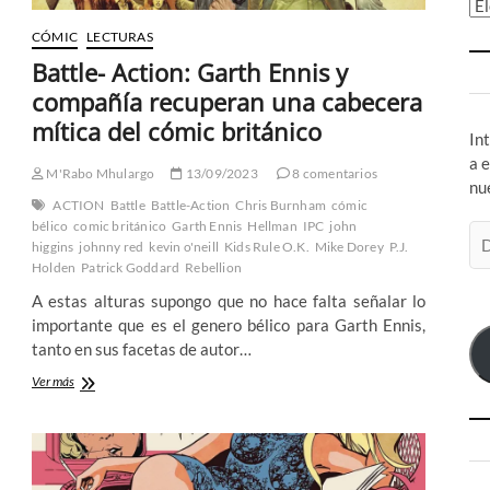
Ar
CÓMIC
LECTURAS
Battle- Action: Garth Ennis y
compañía recuperan una cabecera
mítica del cómic británico
In
a 
M'Rabo Mhulargo
13/09/2023
8 comentarios
nu
ACTION
Battle
Battle-Action
Chris Burnham
cómic
bélico
comic británico
Garth Ennis
Hellman
IPC
john
Di
higgins
johnny red
kevin o'neill
Kids Rule O.K.
Mike Dorey
P.J.
de
Holden
Patrick Goddard
Rebellion
co
A estas alturas supongo que no hace falta señalar lo
el
importante que es el genero bélico para Garth Ennis,
tanto en sus facetas de autor…
Battle-
Ver más
Action:
Garth
Ennis
y
compañía