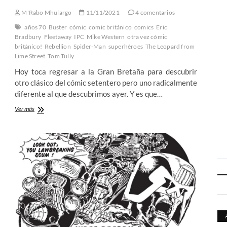
M'Rabo Mhulargo
11/11/2021
4 comentarios
años 70
Buster
cómic
comic británico
comics
Eric
Bradbury
Fleetaway
IPC
Mike Western
otra vez cómic
británico!
Rebellion
Spider-Man
superhéroes
The Leopard from
Lime Street
Tom Tully
Hoy toca regresar a la Gran Bretaña para descubrir
otro clásico del cómic setentero pero uno radicalmente
diferente al que descubrimos ayer. Y es que…
The
Ver más
Leopard
from
Lime
Street
–
El
poder
y
la
responsabilidad
de
copiar
bien