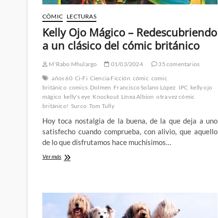
CÓMIC
LECTURAS
Kelly Ojo Mágico – Redescubriendo
a un clásico del cómic británico
M'Rabo Mhulargo
01/03/2024
35 comentarios
años 60
Ci-Fi
Ciencia Ficción
cómic
comic
británico
comics
Dolmen
Francisco Solano López
IPC
kelly ojo
mágico
kelly's eye
Knockout
Línea Albion
otra vez cómic
británico!
Surco
Tom Tully
Hoy toca nostalgia de la buena, de la que deja a uno
satisfecho cuando comprueba, con alivio, que aquello
de lo que disfrutamos hace muchísimos…
Kelly
Ver más
Ojo
Mágico
–
Redescubriendo
a
un
clásico