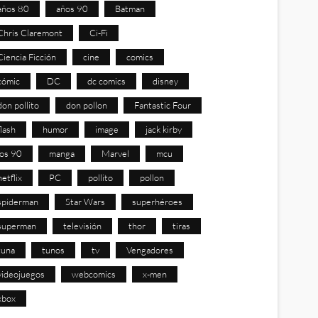
años 80
años 90
Batman
Chris Claremont
Ci-Fi
Ciencia Ficción
cine
comics
cómic
DC
dc comics
disney
don pollito
don pollon
Fantastic Four
flash
humor
image
jack kirby
los 90
manga
Marvel
mcu
netflix
PC
pollito
pollon
spiderman
Star Wars
superhéroes
superman
televisión
thor
tiras
tuna
tunos
tv
Vengadores
videojuegos
webcomics
x-men
xbox