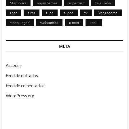
Star Wars
superhéroes
superman
televisión
thor
tiras
tuna
tunos
tv
Vengadores
videojuegos
webcomics
x-men
xbox
META
Acceder
Feed de entradas
Feed de comentarios
WordPress.org