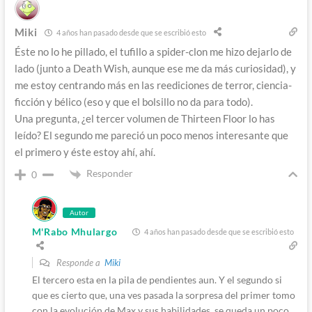
Miki
4 años han pasado desde que se escribió esto
Éste no lo he pillado, el tufillo a spider-clon me hizo dejarlo de
lado (junto a Death Wish, aunque ese me da más curiosidad), y
me estoy centrando más en las reediciones de terror, ciencia-
ficción y bélico (eso y que el bolsillo no da para todo).
Una pregunta, ¿el tercer volumen de Thirteen Floor lo has
leído? El segundo me pareció un poco menos interesante que
el primero y éste estoy ahí, ahí.
Responder
0
Autor
M'Rabo Mhulargo
4 años han pasado desde que se escribió esto
Responde a
Miki
El tercero esta en la pila de pendientes aun. Y el segundo si
que es cierto que, una ves pasada la sorpresa del primer tomo
con la evolución de Max y sus habilidades, se queda un poco