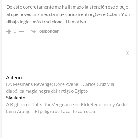
De esto concretamente me ha llamado la atención ese dibujo
al que le veo una mezcla muy curiosa entre ¿Gene Colan? Y un
dibujo ingles más tradicional. Llamativo.
Responder
0
Navegación
Entrada
Anterior
anterior:
Dr. Mesmer’s Revenge: Done Avenell, Carlos Cruz y la
de
diabólica magia negra del antiguo Egipto
entradas
Entrada
Siguiente
siguiente:
A Righteous Thirst for Vengeance de Rick Remender y André
Lima Araújo – El peligro de hacer lo correcto