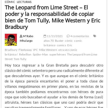
CÓMIC
LECTURAS
The Leopard from Lime Street – El
poder y la responsabilidad de copiar
bien de Tom Tully, Mike Western y Eric
Bradbury
M'Rabo
11/11/2021
4 comentarios
Mhulargo
años 70
Buster
cómic
comic
británico
comics
Eric
Bradbury
Fleetaway
IPC
Mike Western
otra vez cómic
británico!
Rebellion
Spider-Man
superhéroes
The Leopard from Lime
Street
Tom Tully
Hoy toca regresar a la Gran Bretaña para descubrir otro
clásico del cómic setentero pero uno radicalmente diferente al
que descubrimos ayer. Y es que aunque en el cómic británico
de la época parecía encantarles el poner a toda clase de
villanos megalómanos en primer plano, en las revistas de la
época también podíamos encontrarnos con héroes de pura
cepa que solo buscaban el ayudar a los demás de forma (casi)
altruista, héroes tan clásicos que uno casi podría decir que
resultan tremendamente familiares… Y uno de esos héroes fue