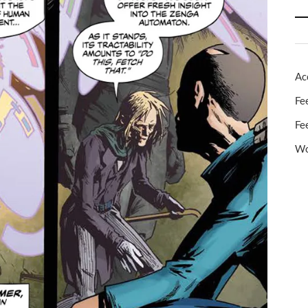
Ac
Fe
Fe
Wo