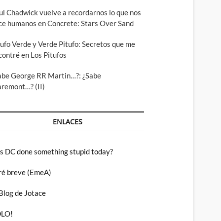
ul Chadwick vuelve a recordarnos lo que nos
ce humanos en Concrete: Stars Over Sand
tufo Verde y Verde Pitufo: Secretos que me
contré en Los Pitufos
abe George RR Martin…?: ¿Sabe
aremont…? (II)
ENLACES
s DC done something stupid today?
ré breve (EmeA)
 Blog de Jotace
LO!