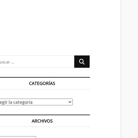
n
ú
Buscar
…
CATEGORÍAS
tegorías
ARCHIVOS