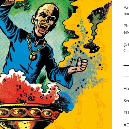
Pa
ha
Pi
en
¿S
Cl
Ha
Se
El
AD