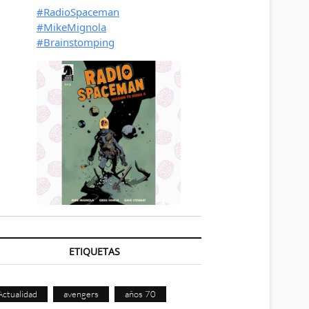
ETIQUETAS
Actualidad
avengers
años 70