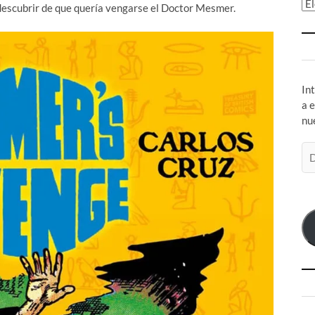
Ar
 descubrir de que quería vengarse el Doctor Mesmer.
In
a 
nu
Di
de
co
el