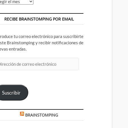
chivos
RECIBE BRAINSTOMPING POR EMAIL
troduce tu correo electrónico para suscribirte
este Brainstomping y recibir notificaciones de
evas entradas.
rección
rreo
ectrónico
Suscribir
BRAINSTOMPING