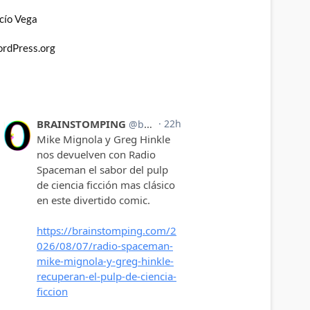
cío Vega
rdPress.org