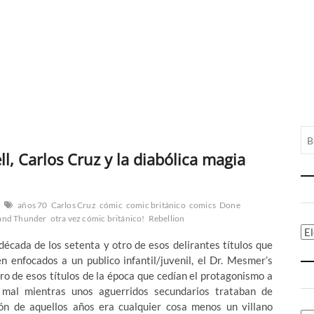
, Carlos Cruz y la diabólica magia
años 70
Carlos Cruz
cómic
comic británico
comics
Done
 and Thunder
otra vez cómic británico!
Rebellion
Ca
década de los setenta y otro de esos delirantes títulos que
n enfocados a un publico infantil/juvenil, el Dr. Mesmer’s
ro de esos títulos de la época que cedían el protagonismo a
 mal mientras unos aguerridos secundarios trataban de
ón de aquellos años era cualquier cosa menos un villano