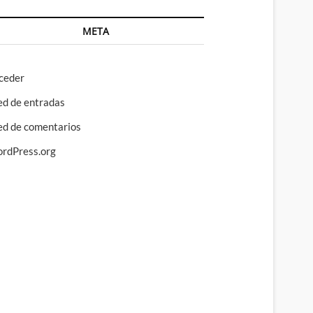
META
ceder
ed de entradas
ed de comentarios
rdPress.org