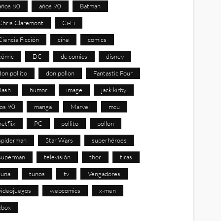
años 80
años 90
Batman
Chris Claremont
Ci-Fi
Ciencia Ficción
cine
comics
cómic
DC
dc comics
disney
don pollito
don pollon
Fantastic Four
flash
humor
image
jack kirby
los 90
manga
Marvel
mcu
netflix
PC
pollito
pollon
spiderman
Star Wars
superhéroes
superman
televisión
thor
tiras
tuna
tunos
tv
Vengadores
videojuegos
webcomics
x-men
xbox