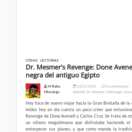
CÓMIC
LECTURAS
Dr. Mesmer’s Revenge: Done Avenell
negra del antiguo Egipto
M'Rabo
10/11/2021
3 comentarios
Mhulargo
Avenell
Dr. Mesmer's Revenge
Lion
Hoy toca de nuevo viajar hacia la Gran Bretaña de la 
leídos hoy en día cuesta un poco creer que estuviese
Revenge de Done Avenell y Carlos Cruz. Se trata de ot
un villano megalómano que disfrutaba haciendo el
entorpecer sus planes, y que como manda la tradici