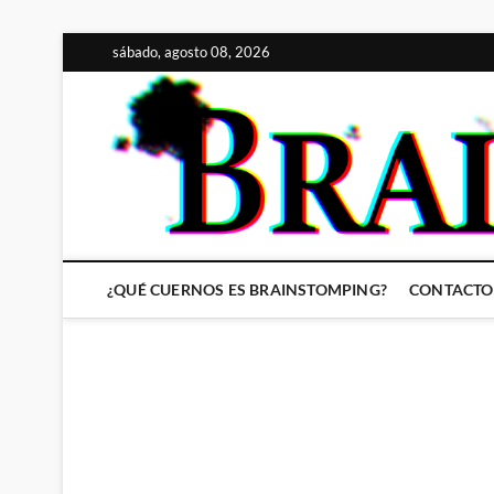
Saltar
sábado, agosto 08, 2026
al
contenido
¿QUÉ CUERNOS ES BRAINSTOMPING?
CONTACTO