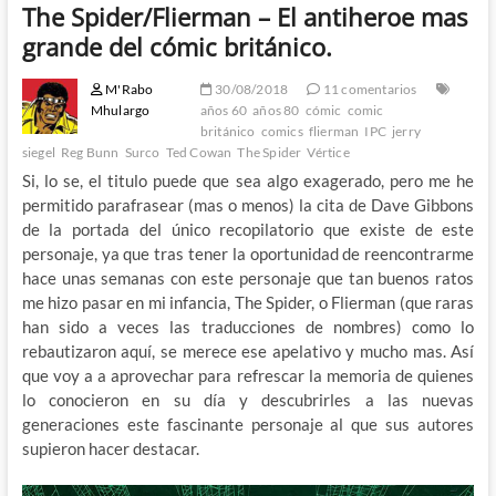
The Spider/Flierman – El antiheroe mas
grande del cómic británico.
M'Rabo
30/08/2018
11 comentarios
Mhulargo
años 60
años 80
cómic
comic
británico
comics
flierman
IPC
jerry
siegel
Reg Bunn
Surco
Ted Cowan
The Spider
Vértice
Si, lo se, el titulo puede que sea algo exagerado, pero me he
permitido parafrasear (mas o menos) la cita de Dave Gibbons
de la portada del único recopilatorio que existe de este
personaje, ya que tras tener la oportunidad de reencontrarme
hace unas semanas con este personaje que tan buenos ratos
me hizo pasar en mi infancia, The Spider, o Flierman (que raras
han sido a veces las traducciones de nombres) como lo
rebautizaron aquí, se merece ese apelativo y mucho mas. Así
que voy a a aprovechar para refrescar la memoria de quienes
lo conocieron en su día y descubrirles a las nuevas
generaciones este fascinante personaje al que sus autores
supieron hacer destacar.