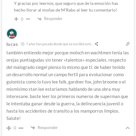
Y gracias por leernos, que seguro que de la emoción has
hecho llorar al moñas de M’Rabo al leer tu comentario!
Responder
0
lucas
7 años han pasado desde que se escribió esto
también entiendo mejor porque moloch en wachtmen tenia las
orejas puntiagudas sin tener «talentos» especiales. respecto
del malogrado siegel pienso lo mismo que ti: de haber tenido
un desarrollo normal un campo fertil para evolucionar como
guionista como lo tuvo lee falk, gardner fox, john broome o el
mismisimo stan lee estariamos hablando de una obra muy
interesane. baste leer los primeros numeros de superman que
le intentaba ganar desde la guerra, la delincuencia juvenil o
hasta los accidentes de transito a los mamporros limpios.
Salute!
Responder
0