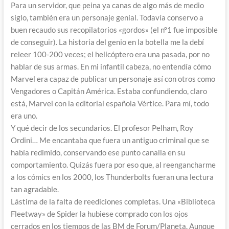
Para un servidor, que peina ya canas de algo más de medio
siglo, también era un personaje genial. Todavía conservo a
buen recaudo sus recopilatorios «gordos» (el nº1 fue imposible
de conseguir). La historia del genio en la botella me la debí
releer 100-200 veces; el helicóptero era una pasada, por no
hablar de sus armas. En mi infantil cabeza, no entendía cómo
Marvel era capaz de publicar un personaje así con otros como
Vengadores o Capitán América. Estaba confundiendo, claro
está, Marvel con la editorial española Vértice. Para mí, todo
era uno.
Y qué decir de los secundarios. El profesor Pelham, Roy
Ordini… Me encantaba que fuera un antiguo criminal que se
había redimido, conservando ese punto canalla en su
comportamiento. Quizás fuera por eso que, al reengancharme
a los cómics en los 2000, los Thunderbolts fueran una lectura
tan agradable.
Lástima de la falta de reediciones completas. Una «Biblioteca
Fleetway» de Spider la hubiese comprado con los ojos
cerrados en los tiempos de las BM de Forum/Planeta. Aunque