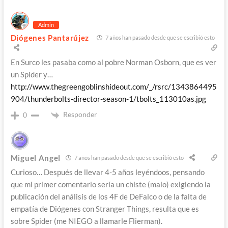
Admin
Diógenes Pantarújez
7 años han pasado desde que se escribió esto
En Surco les pasaba como al pobre Norman Osborn, que es ver
un Spider y…
http://www.thegreengoblinshideout.com/_/rsrc/1343864495
904/thunderbolts-director-season-1/tbolts_113010as.jpg
Responder
0
Miguel Angel
7 años han pasado desde que se escribió esto
Curioso… Después de llevar 4-5 años leyéndoos, pensando
que mi primer comentario sería un chiste (malo) exigiendo la
publicación del análisis de los 4F de DeFalco o de la falta de
empatía de Diógenes con Stranger Things, resulta que es
sobre Spider (me NIEGO a llamarle Flierman).