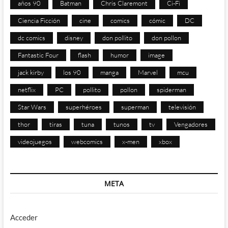
años 90
Batman
Chris Claremont
Ci-Fi
Ciencia Ficción
cine
comics
cómic
DC
dc comics
disney
don pollito
don pollon
Fantastic Four
flash
humor
image
jack kirby
los 90
manga
Marvel
mcu
netflix
PC
pollito
pollon
spiderman
Star Wars
superhéroes
superman
televisión
thor
tiras
tuna
tunos
tv
Vengadores
videojuegos
webcomics
x-men
xbox
META
Acceder