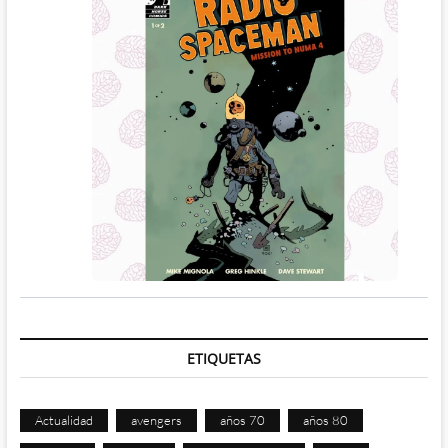
ETIQUETAS
Actualidad
avengers
años 70
años 80