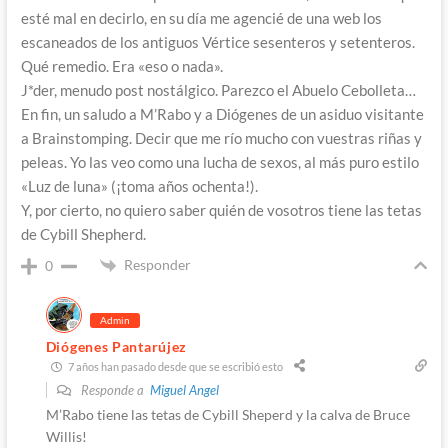
esté mal en decirlo, en su día me agencié de una web los
escaneados de los antiguos Vértice sesenteros y setenteros.
Qué remedio. Era «eso o nada».
J*der, menudo post nostálgico. Parezco el Abuelo Cebolleta…
En fin, un saludo a M’Rabo y a Diógenes de un asiduo visitante
a Brainstomping. Decir que me río mucho con vuestras riñas y
peleas. Yo las veo como una lucha de sexos, al más puro estilo
«Luz de luna» (¡toma años ochenta!).
Y, por cierto, no quiero saber quién de vosotros tiene las tetas
de Cybill Shepherd.
Responder
0
Admin
Diógenes Pantarújez
7 años han pasado desde que se escribió esto
Responde a
Miguel Angel
M’Rabo tiene las tetas de Cybill Sheperd y la calva de Bruce
Willis!