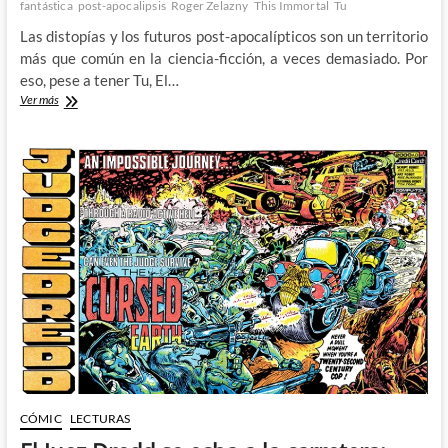
fantástica
post-apocalipsis
Roger Zelazny
This Immortal
Tu
Las distopías y los futuros post-apocalípticos son un territorio
más que común en la ciencia-ficción, a veces demasiado. Por
eso, pese a tener Tu, El…
Tu,
Ver más
El
Inmortal
–
El
optimista
post-
apocalipsis
de
Roger
Zelazny
CÓMIC
LECTURAS