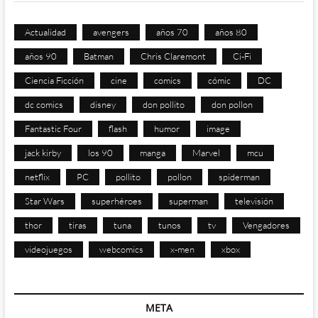
Actualidad
avengers
años 70
años 80
años 90
Batman
Chris Claremont
Ci-Fi
Ciencia Ficción
cine
comics
cómic
DC
dc comics
disney
don pollito
don pollon
Fantastic Four
flash
humor
image
jack kirby
los 90
manga
Marvel
mcu
netflix
PC
pollito
pollon
spiderman
Star Wars
superhéroes
superman
televisión
thor
tiras
tuna
tunos
tv
Vengadores
videojuegos
webcomics
x-men
xbox
META