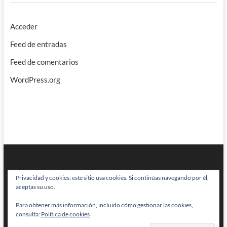
Acceder
Feed de entradas
Feed de comentarios
WordPress.org
Privacidad y cookies: este sitio usa cookies. Si continúas navegando por él,
aceptas su uso.
Para obtener más información, incluido cómo gestionar las cookies,
BRAINSTOMPING
| Diseñado por:
Theme Freesia
|
WordPress
| © Todos
consulta:
Política de cookies
los derechos reservados