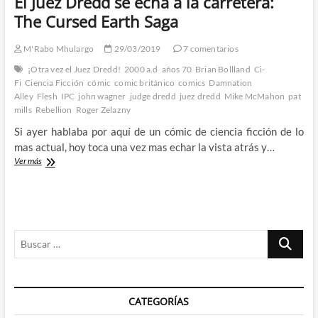
El Juez Dredd se echa a la carretera:
The Cursed Earth Saga
M'Rabo Mhulargo
29/03/2019
7 comentarios
¡Otra vez el Juez Dredd!
2000 a.d
años 70
Brian Bollland
Ci-
Fi
Ciencia Ficción
cómic
comic británico
comics
Damnation
Alley
Flesh
IPC
john wagner
judge dredd
juez dredd
Mike McMahon
pat
mills
Rebellion
Roger Zelazny
Si ayer hablaba por aquí de un cómic de ciencia ficción de lo
mas actual, hoy toca una vez mas echar la vista atrás y…
El
Ver más
Juez
Dredd
se
echa
a
Buscar
la
carretera:
…
The
Cursed
Earth
CATEGORÍAS
Saga