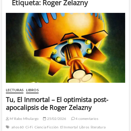
Etiqueta:
Roger Zelazny
LECTURAS
LIBROS
Tu, El Inmortal – El optimista post-
apocalipsis de Roger Zelazny
M'Rabo Mhulargo
25/02/2026
4 comentarios
años 60
Ci-Fi
Ciencia Ficción
El Inmortal
Libros
literatura