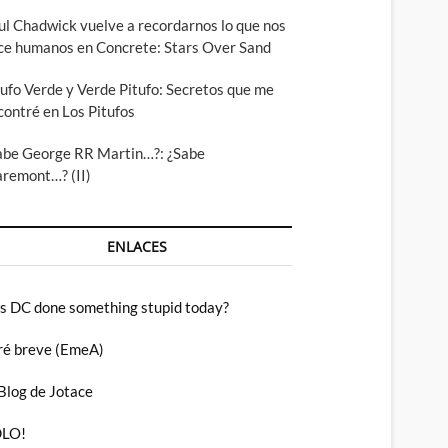
ul Chadwick vuelve a recordarnos lo que nos
ce humanos en Concrete: Stars Over Sand
tufo Verde y Verde Pitufo: Secretos que me
contré en Los Pitufos
abe George RR Martin…?: ¿Sabe
aremont…? (II)
ENLACES
s DC done something stupid today?
ré breve (EmeA)
 Blog de Jotace
LO!