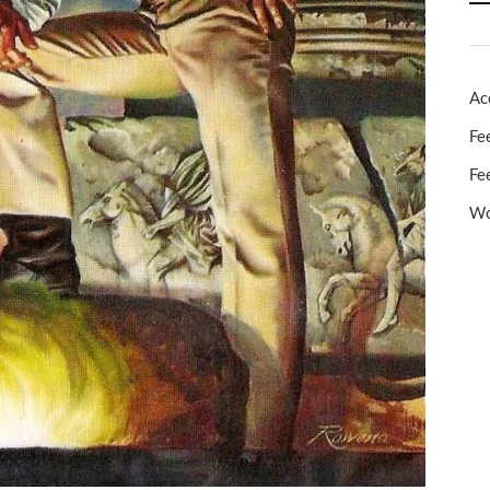
Ac
Fe
Fe
Wo