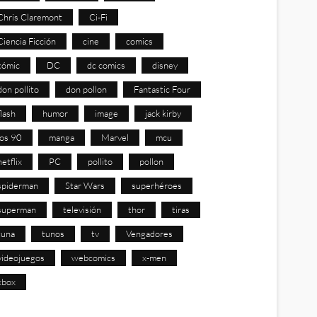
Chris Claremont
Ci-Fi
Ciencia Ficción
cine
comics
cómic
DC
dc comics
disney
don pollito
don pollon
Fantastic Four
flash
humor
image
jack kirby
los 90
manga
Marvel
mcu
netflix
PC
pollito
pollon
spiderman
Star Wars
superhéroes
superman
televisión
thor
tiras
tuna
tunos
tv
Vengadores
videojuegos
webcomics
x-men
xbox