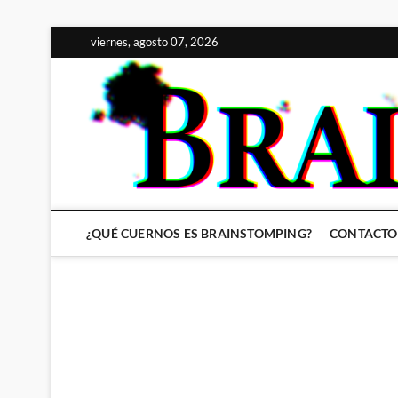
Saltar
viernes, agosto 07, 2026
al
contenido
¿QUÉ CUERNOS ES BRAINSTOMPING?
CONTACTO