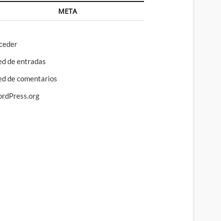
META
ceder
ed de entradas
ed de comentarios
rdPress.org