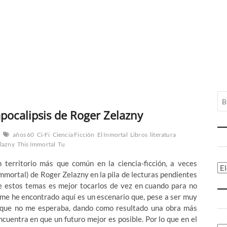
-apocalipsis de Roger Zelazny
años 60
Ci-Fi
Ciencia Ficción
El Inmortal
Libros
literatura
lazny
This Immortal
Tu
n territorio más que común en la ciencia-ficción, a veces
Ca
Immortal) de Roger Zelazny en la pila de lecturas pendientes
ue estos temas es mejor tocarlos de vez en cuando para no
me he encontrado aquí es un escenario que, pese a ser muy
s que no me esperaba, dando como resultado una obra más
ncuentra en que un futuro mejor es posible. Por lo que en el