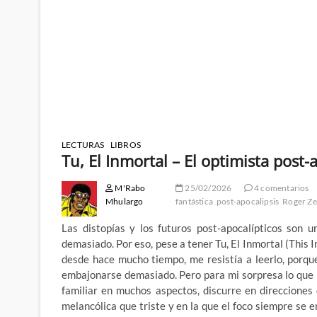
LECTURAS
LIBROS
Tu, El Inmortal – El optimista post
M'Rabo
25/02/2026
4 comentarios
Mhulargo
fantástica
post-apocalipsis
Roger Ze
Las distopías y los futuros post-apocalípticos son u
demasiado. Por eso, pese a tener Tu, El Inmortal (This 
desde hace mucho tiempo, me resistía a leerlo, porq
embajonarse demasiado. Pero para mi sorpresa lo que 
familiar en muchos aspectos, discurre en direccione
melancólica que triste y en la que el foco siempre se e