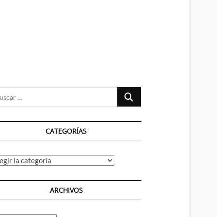
n
ú
Buscar
…
CATEGORÍAS
tegorías
ARCHIVOS