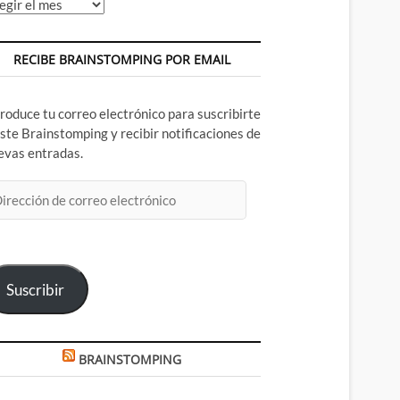
chivos
RECIBE BRAINSTOMPING POR EMAIL
troduce tu correo electrónico para suscribirte
este Brainstomping y recibir notificaciones de
evas entradas.
rección
rreo
ectrónico
Suscribir
BRAINSTOMPING