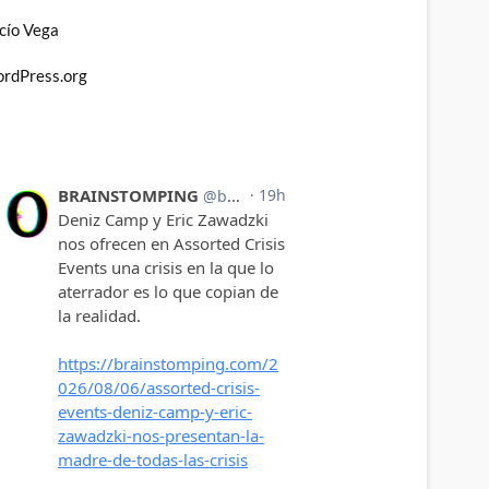
cío Vega
rdPress.org