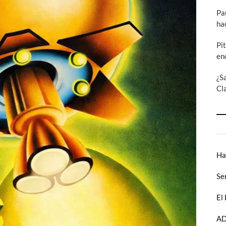
Pa
ha
Pi
en
¿S
Cl
Ha
Se
El
AD