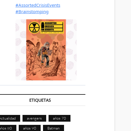
ETIQUETAS
Actualidad
avengers
años 70
años 80
años 90
Batman