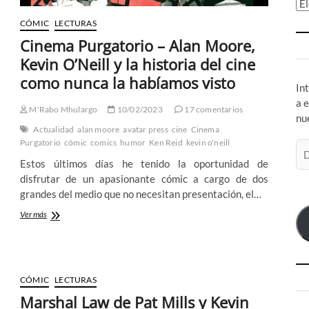
Ar
CÓMIC
LECTURAS
Cinema Purgatorio – Alan Moore,
Kevin O’Neill y la historia del cine
como nunca la habíamos visto
In
a 
M'Rabo Mhulargo
10/02/2023
17 comentarios
nu
Actualidad
alan moore
avatar press
cine
Cinema
Purgatorio
cómic
comics
humor
Ken Reid
kevin o'neill
Di
de
Estos últimos días he tenido la oportunidad de
co
disfrutar de un apasionante cómic a cargo de dos
el
grandes del medio que no necesitan presentación, el…
Cinema
Ver más
Purgatorio
–
Alan
Moore,
Kevin
CÓMIC
LECTURAS
O’Neill
Marshal Law de Pat Mills y Kevin
y