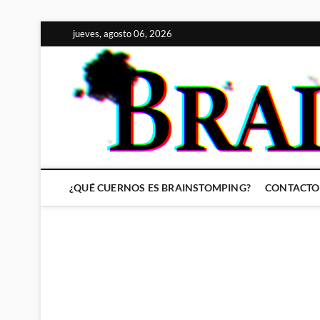
Saltar
jueves, agosto 06, 2026
al
contenido
¿QUÉ CUERNOS ES BRAINSTOMPING?
CONTACTO