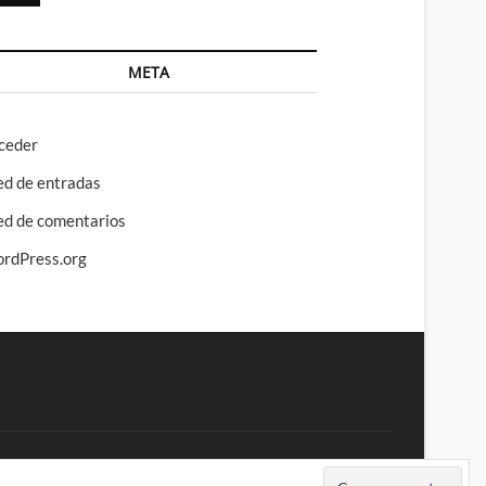
META
ceder
ed de entradas
ed de comentarios
rdPress.org