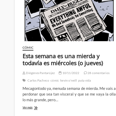
recuperan
una
cabecera
mítica
del
cómic
británico
CÓMIC
Esta semana es una mierda y
todavía es miércoles (o jueves)
Diógenes Pantarújez
10/11/2022
28 comentarios
Carlos Pacheco
cómic
kevin o'neill
puta vida
Mecagontodo ya, menuda semana de mierda. Me vais a
perdonar que sea tan visceral y que se me vaya la olla
lo más grande, pero…
Esta
Ver más
semana