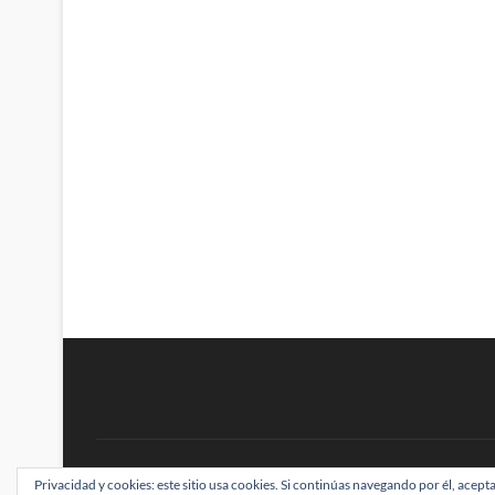
BRAINSTOMPING
Privacidad y cookies: este sitio usa cookies. Si continúas navegando por él, acepta
| Diseñado por:
Theme Freesia
|
WordPress
| ©