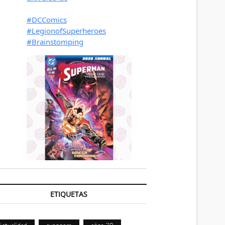
ETIQUETAS
Actualidad
avengers
años 70