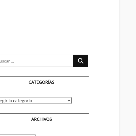
n
ú
Buscar
…
CATEGORÍAS
tegorías
ARCHIVOS