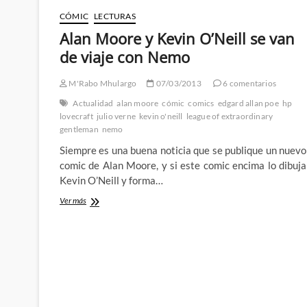
es
una
CÓMIC
LECTURAS
mierda
Alan Moore y Kevin O’Neill se van
y
todavía
de viaje con Nemo
es
miércoles
M'Rabo Mhulargo
07/03/2013
6 comentarios
(o
jueves)
Actualidad
alan moore
cómic
comics
edgard allan poe
hp
lovecraft
julio verne
kevin o'neill
league of extraordinary
gentleman
nemo
Siempre es una buena noticia que se publique un nuevo
comic de Alan Moore, y si este comic encima lo dibuja
Kevin O’Neill y forma…
Alan
Ver más
Moore
y
Kevin
O’Neill
se
van
de
viaje