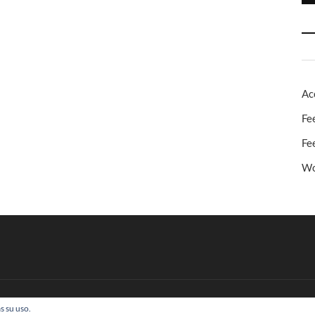
Ac
Fe
Fe
Wo
s su uso.
 Todos los derechos reservados