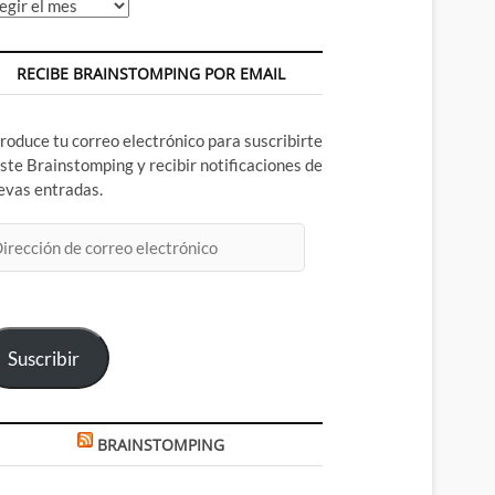
chivos
RECIBE BRAINSTOMPING POR EMAIL
troduce tu correo electrónico para suscribirte
este Brainstomping y recibir notificaciones de
evas entradas.
rección
rreo
ectrónico
Suscribir
BRAINSTOMPING