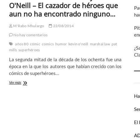
la
O'Neill – El cazador de héroes que
Pa
historia
aun no ha encontrado ninguno…
del
ha
cine
como
M'Rabo Mhulargo
22/08/2014
Pi
nunca
en
No hay comentarios
la
habíamos
años 80
cómic
comics
humor
kevin o'neill
marshal law
pat
visto
¿S
mills
superhéroes
Cl
La segunda mitad de la década de los ochenta fue una
época en la que los autores que habían crecido con los
cómics de superhéroes…
Marshal
Ver más
Law
de
Ha
Pat
Mills
Se
y
Kevin
O'Neill
El
–
El
AD
cazador