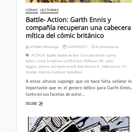
CÓMIC
LECTURAS
Battle- Action: Garth Ennis y
compañía recuperan una cabecera
mítica del cómic británico
M'Rabo Mhulargo
13/09/2023
8 comentarios
ACTION
Battle
Battle-Action
Chris Burnham
cómic
bélico
comic británico
Garth Ennis
Hellman
IPC
john
higgins
johnny red
kevin o'neill
Kids Rule O.K.
Mike Dorey
P.J.
Holden
Patrick Goddard
Rebellion
A estas alturas supongo que no hace falta señalar lo
importante que es el genero bélico para Garth Ennis,
tanto en sus facetas de autor…
Battle-
Ver más
Action:
Garth
Ennis
y
compañía