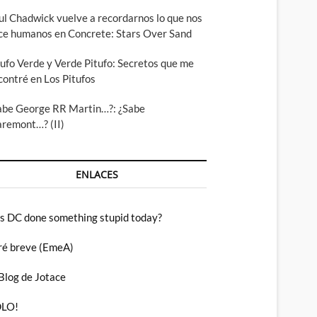
ul Chadwick vuelve a recordarnos lo que nos
ce humanos en Concrete: Stars Over Sand
tufo Verde y Verde Pitufo: Secretos que me
contré en Los Pitufos
abe George RR Martin…?: ¿Sabe
aremont…? (II)
ENLACES
s DC done something stupid today?
ré breve (EmeA)
 Blog de Jotace
LO!