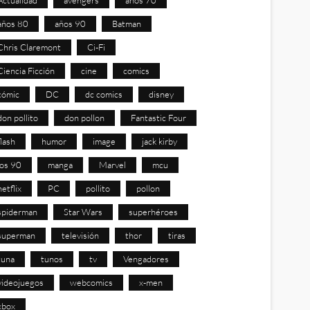
años 80
años 90
Batman
Chris Claremont
Ci-Fi
Ciencia Ficción
cine
comics
cómic
DC
dc comics
disney
don pollito
don pollon
Fantastic Four
flash
humor
image
jack kirby
los 90
manga
Marvel
mcu
netflix
PC
pollito
pollon
spiderman
Star Wars
superhéroes
superman
televisión
thor
tiras
tuna
tunos
tv
Vengadores
videojuegos
webcomics
x-men
xbox