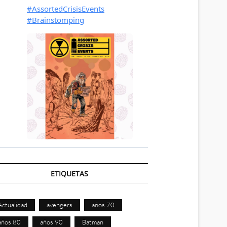
ETIQUETAS
Actualidad
avengers
años 70
años 80
años 90
Batman