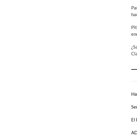
Pa
ha
Pi
en
¿S
Cl
Ha
Se
El
AD