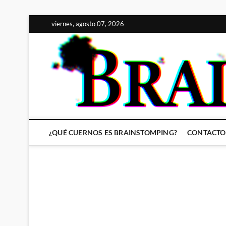
Saltar
viernes, agosto 07, 2026
al
contenido
¿QUÉ CUERNOS ES BRAINSTOMPING?
CONTACTO