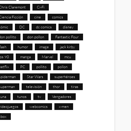
Chris Claremont
Ci-Fi
Ciencia Ficción
cine
comics
cómic
DC
dc comics
disney
don pollito
don pollon
Fantastic Four
flash
humor
image
jack kirby
los 90
manga
Marvel
mcu
netflix
PC
pollito
pollon
spiderman
Star Wars
superhéroes
superman
televisión
thor
tiras
tuna
tunos
tv
Vengadores
videojuegos
webcomics
x-men
xbox