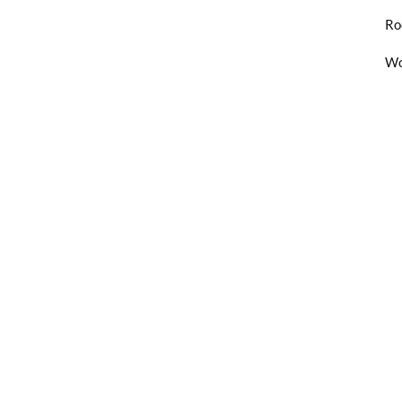
Ro
Wo