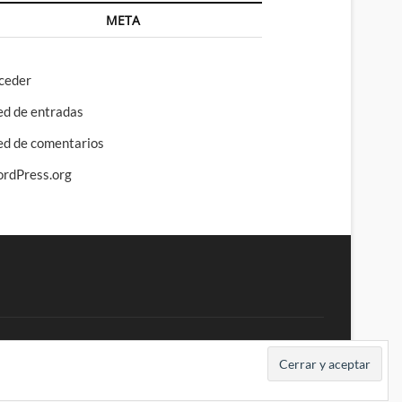
META
ceder
ed de entradas
ed de comentarios
rdPress.org