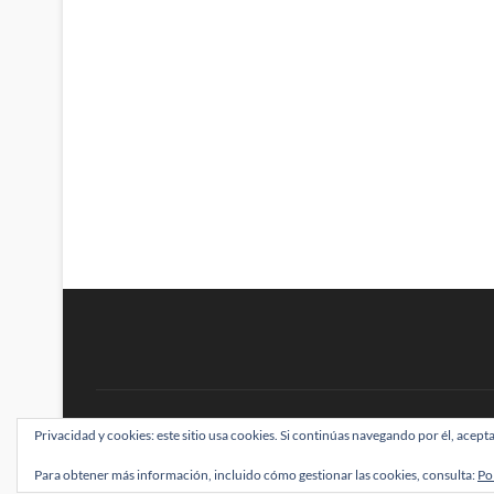
BRAINSTOMPING
Privacidad y cookies: este sitio usa cookies. Si continúas navegando por él, acepta
| Diseñado por:
Theme Freesia
|
WordPress
| ©
Para obtener más información, incluido cómo gestionar las cookies, consulta:
Po