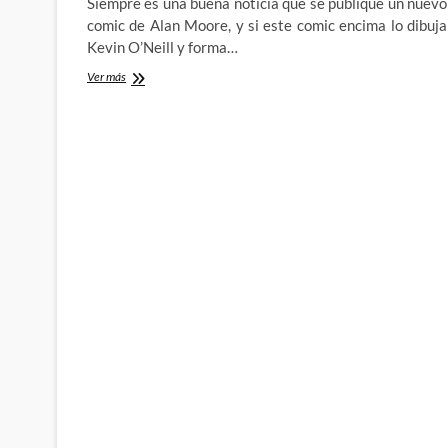
Siempre es una buena noticia que se publique un nuevo
comic de Alan Moore, y si este comic encima lo dibuja
Kevin O’Neill y forma…
Alan
Ver más
Moore
y
Kevin
O’Neill
se
van
de
viaje
con
Nemo