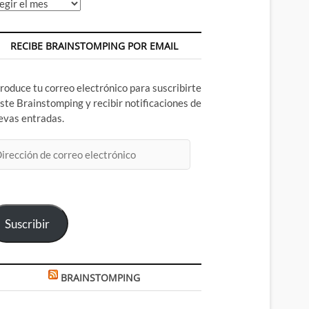
chivos
RECIBE BRAINSTOMPING POR EMAIL
troduce tu correo electrónico para suscribirte
este Brainstomping y recibir notificaciones de
evas entradas.
rección
rreo
ectrónico
Suscribir
BRAINSTOMPING