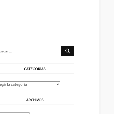
n
ú
Buscar
…
CATEGORÍAS
tegorías
ARCHIVOS