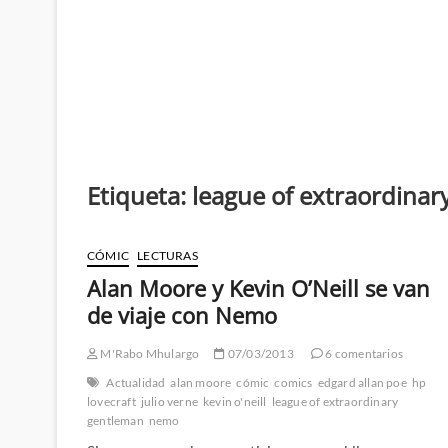
Etiqueta:
league of extraordina
CÓMIC
LECTURAS
Alan Moore y Kevin O’Neill se van
de viaje con Nemo
M'Rabo Mhulargo
07/03/2013
6 comentarios
Actualidad
alan moore
cómic
comics
edgard allan poe
hp
lovecraft
julio verne
kevin o'neill
league of extraordinary
gentleman
nemo