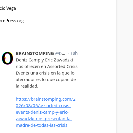
cío Vega
rdPress.org