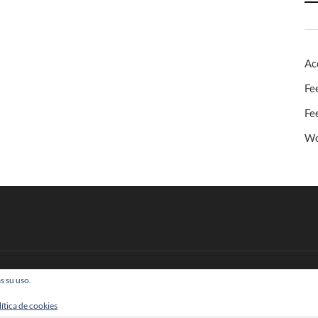
Ac
Fe
Fe
Wo
s su uso.
 Todos los derechos reservados
lítica de cookies