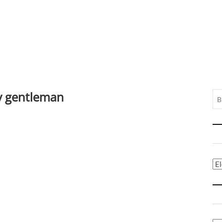
ry gentleman
Ca