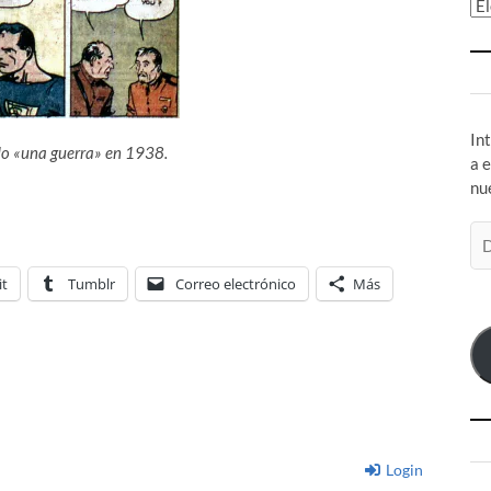
Ar
In
o «una guerra» en 1938.
a 
nu
Di
de
co
it
Tumblr
Correo electrónico
Más
el
Login