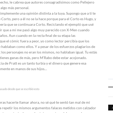
hecho, le cabrea que autores consagradísimos como Pellejero
 algo más personal.
simplemente una opinión distinta a la tuya. Supongo que a tí te
e Corto, pero a él no se la hace porque para el Corto es Hugo, y
uería que se continuara Corto. Reciclando el ejempló que usé
ecir que a mí me pasó algo muy parecido con X-Men cuando
años. Aun cuando en la recta final de su etapa las
que el cómic fuera a peor, yo como lector percibía que los
 hablaban como ellos. Y a pesar de los esfuerzos plagiarios de
 los personajes no eran los mismos, no hablaban igual. Tu estás
 tienes ganas de más, pero M’Rabo debe estar acojonado.
ia de Pratt es un tanto turbia y el dinero que genere esa
amente en manos de sus hijos…
asado desde que se escribió esto
eras hacerte llamar ahora, no sé qué te sentó tan mal de mi
a repetir los mismos argumentos falaces metidos con calzador