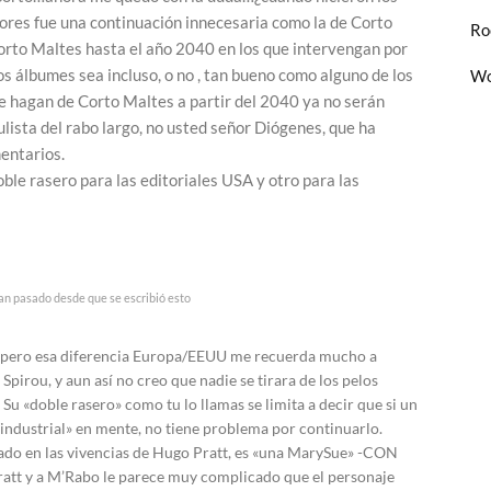
ores fue una continuación innecesaria como la de Corto
Ro
rto Maltes hasta el año 2040 en los que intervengan por
s álbumes sea incluso, o no , tan bueno como alguno de los
Wo
e hagan de Corto Maltes a partir del 2040 ya no serán
ulista del rabo largo, no usted señor Diógenes, que ha
entarios.
oble rasero para las editoriales USA y otro para las
an pasado desde que se escribió esto
, pero esa diferencia Europa/EEUU me recuerda mucho a
pirou, y aun así no creo que nadie se tirara de los pelos
 Su «doble rasero» como tu lo llamas se limita a decir que si un
 industrial» en mente, no tiene problema por continuarlo.
ado en las vivencias de Hugo Pratt, es «una MarySue» -CON
t y a M’Rabo le parece muy complicado que el personaje