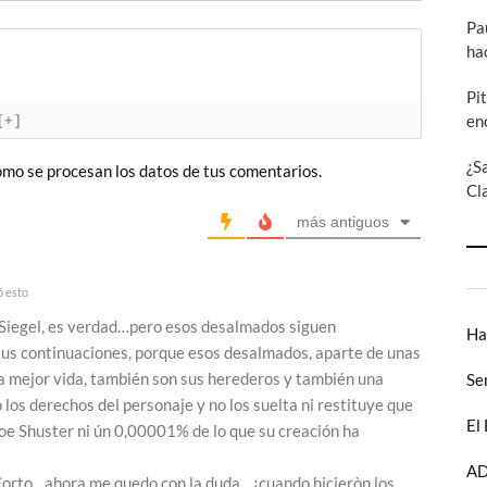
Pa
ha
Pi
en
[+]
¿S
mo se procesan los datos de tus comentarios.
Cl
más antiguos
ó esto
Siegel, es verdad…pero esos desalmados siguen
Ha
us continuaciones, porque esos desalmados, aparte de unas
a mejor vida, también son sus herederos y también una
Se
los derechos del personaje y no los suelta ni restituye que
El
Joe Shuster ni ún 0,00001% de lo que su creación ha
AD
 Corto…ahora me quedo con la duda…¿cuando hicieròn los