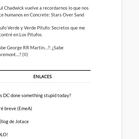
ul Chadwick vuelve a recordarnos lo que nos
ce humanos en Concrete: Stars Over Sand
tufo Verde y Verde Pitufo: Secretos que me
contré en Los Pitufos
abe George RR Martin…?: ¿Sabe
aremont…? (II)
ENLACES
s DC done something stupid today?
ré breve (EmeA)
 Blog de Jotace
LO!