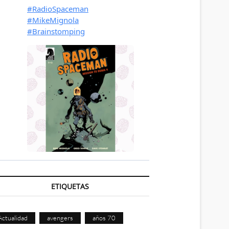
ETIQUETAS
Actualidad
avengers
años 70