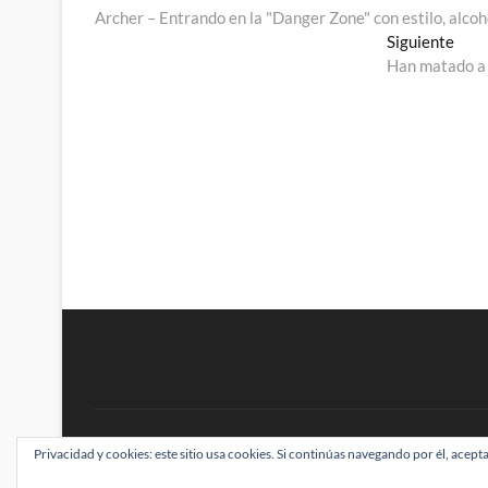
anterior:
Archer – Entrando en la "Danger Zone" con estilo, alco
de
Entr
Siguiente
entradas
sigu
Han matado a 
BRAINSTOMPING
Privacidad y cookies: este sitio usa cookies. Si continúas navegando por él, acepta
| Diseñado por:
Theme Freesia
|
WordPress
| ©