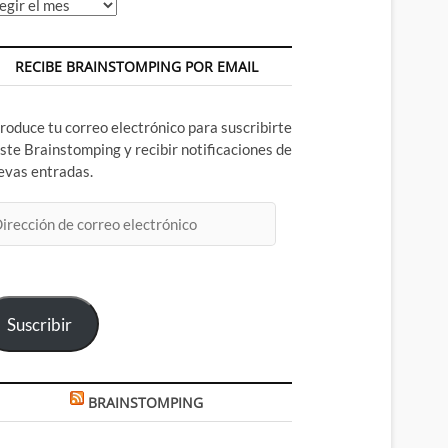
chivos
RECIBE BRAINSTOMPING POR EMAIL
troduce tu correo electrónico para suscribirte
este Brainstomping y recibir notificaciones de
evas entradas.
rección
rreo
ectrónico
Suscribir
BRAINSTOMPING