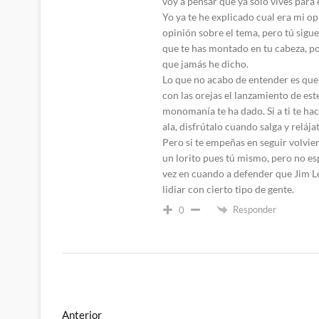
voy a pensar que ya solo vives para e
Yo ya te he explicado cual era mi op
opinión sobre el tema, pero tú sigu
que te has montado en tu cabeza, po
que jamás he dicho.
Lo que no acabo de entender es que
con las orejas el lanzamiento de 
monomanía te ha dado. Si a ti te ha
ala, disfrútalo cuando salga y relája
Pero si te empeñas en seguir volvi
un lorito pues tú mismo, pero no e
vez en cuando a defender que Jim L
lidiar con cierto tipo de gente.
Responder
0
Navegación
Entrada
Anterior