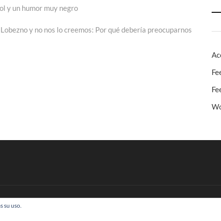
hol y un humor muy negro
ada
iente:
Lobezno y no nos lo creemos: Por qué debería preocuparnos
Ac
Fe
Fe
Wo
s su uso.
 Todos los derechos reservados