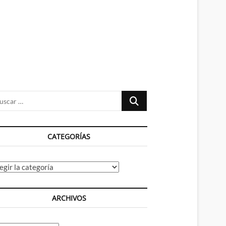
n
ú
Buscar
…
CATEGORÍAS
tegorías
ARCHIVOS