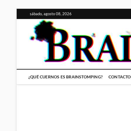
Saltar
sábado, agosto 08, 2026
al
contenido
¿QUÉ CUERNOS ES BRAINSTOMPING?
CONTACTO