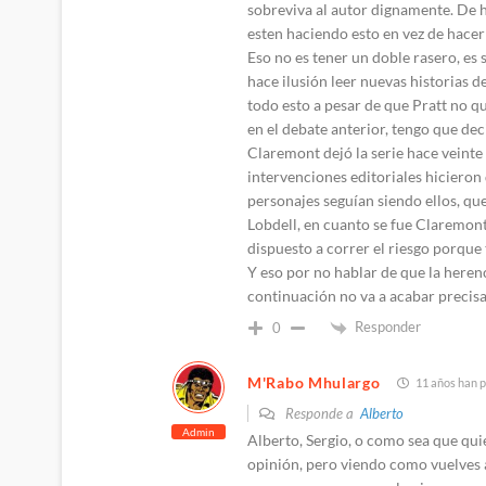
sobreviva al autor dignamente. De 
esten haciendo esto en vez de hacer
Eso no es tener un doble rasero, es 
hace ilusión leer nuevas historias d
todo esto a pesar de que Pratt no q
en el debate anterior, tengo que d
Claremont dejó la serie hace veinte 
intervenciones editoriales hicieron 
personajes seguían siendo ellos, que
Lobdell, en cuanto se fue Claremont
dispuesto a correr el riesgo porque
Y eso por no hablar de que la herenc
continuación no va a acabar precis
Responder
0
M'Rabo Mhulargo
11 años han p
Responde a
Alberto
Admin
Alberto, Sergio, o como sea que qui
opinión, pero viendo como vuelves 