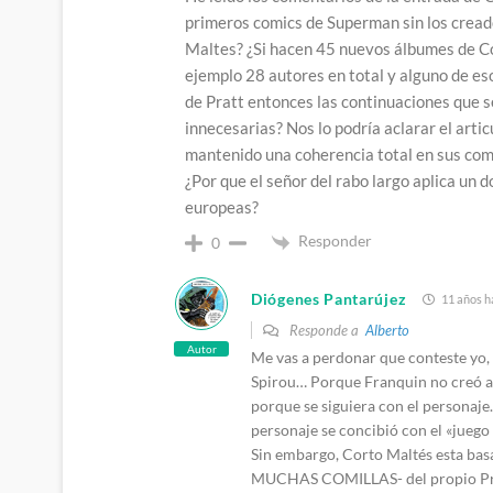
primeros comics de Superman sin los cread
Maltes? ¿Si hacen 45 nuevos álbumes de Co
ejemplo 28 autores en total y alguno de eso
de Pratt entonces las continuaciones que s
innecesarias? Nos lo podría aclarar el artic
mantenido una coherencia total en sus com
¿Por que el señor del rabo largo aplica un d
europeas?
Responder
0
Diógenes Pantarújez
11 años h
Responde a
Alberto
Autor
Me vas a perdonar que conteste yo
Spirou… Porque Franquin no creó a S
porque se siguiera con el personaje.
personaje se concibió con el «juego
Sin embargo, Corto Maltés esta bas
MUCHAS COMILLAS- del propio Prat