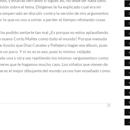
sto, y estarías herrando si sigues así, no debe ser nada sano.
inión sobre el tema, Diógenes te ha explicado cual era mi
es emperrado en discutir contra la versión de mis argumentos
r lo que no voy a volver a perder el tiempo refutando cosas
 ha podido sentarte tan mal ¿Es porque no estoy aplaudiendo
este nuevo Corto Maltes como todo el mundo? Porque menuda
ce ilusión que Díaz Canales y Pellejero hagan ese álbum, pues
te un poco. Y si no es es eso, pues lo mismo, relájate.
endo una y otra vez repitiendo los mismos «argumentos» como
speres que te hagamos mucho caso. Los niñatos que vienen de
ee es el mejor dibujante del mundo ya nos han enseñado como