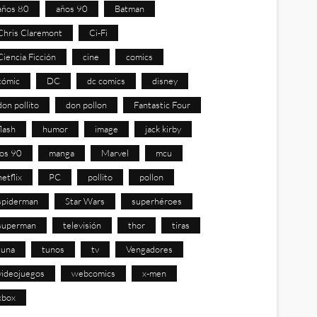
años 80
años 90
Batman
Chris Claremont
Ci-Fi
Ciencia Ficción
cine
comics
cómic
DC
dc comics
disney
don pollito
don pollon
Fantastic Four
flash
humor
image
jack kirby
los 90
manga
Marvel
mcu
netflix
PC
pollito
pollon
spiderman
Star Wars
superhéroes
superman
televisión
thor
tiras
tuna
tunos
tv
Vengadores
videojuegos
webcomics
x-men
xbox