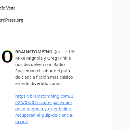
cío Vega
rdPress.org