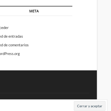
META
ceder
ed de entradas
ed de comentarios
rdPress.org