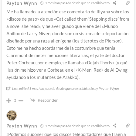
Payton Wynn
1 mes han pasado desde que se escribió esto
Me ha llamado la atención ese comentario de Illyana sobre los
«discos de paso» de que «Cat called them ‘Stepping discs’ from
a novel she read», y he averiguado que viene del «Mundo
Anillo» de Larry Niven, donde son un sistema de teleportación
diseñado por una raza alienígena (los titerotes de Pierson).
Esto me ha hecho acordarme de la costumbre que tenía
Claremont de meter menciones literarias; el yate del doctor
Peter Corbeau, por ejemplo, se llamaba «Dejah Thoris» (y qué
ilusión me hizo ver a Corbeau en el «X-Men: Red» de Al Ewing
ayudando a los mutantes de Arakko).
Last edited 1 mes han pasado desde que se escribió esto by Payton Wynn
Responder
0
Payton Wynn
1 mes han pasado desde que se escribió esto
¿Podemos suponer que los discos teleportadores que traen a