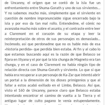
de Uncanny, el origen que se contó de la isla fue un
enfrentamiento entre Shuma-Gorath y uno de sus sirvientes…
Y no sabemos mucho más, simplemente que el sirviente en
cuestión de nombre impronunciable
sigue encerrado bajo la
isla y por eso da tan mal rollo. Entendedme, el cómic no
avanzaba mucho más sobre el asunto, y el contraste entre leer
a Claremont en el corazón de su etapa y leer la
reinterpretación de otros de sus personajes es demasiado…
Incómodo, así que perdonadme que no os hable más de esa
«historia perdida» que perdida bien estaba. Al fin y al cabo lo
que estamos buscando aquí es la razón de que Belasco se
fijara en Illyana y el por qué la isla chunga de Magneto era tan
chunga, y en el caso de Claremont no había ningún tipo de
relación directa con Shuma-Gorath y sirviente. Lo que sí que
había era recuperar a un personaje de Ka-Zar que intentó abrir
un portal a la dimensión de los dioses primigenios y que al
fallar a estos acabó exiliado en el Limbo, Belasco. Así que,
visto el 160 de Uncanny, parece claro que Belasco estaba
intentando encontrar el camino de vuelta a la Tierra y el
antiguo lugar de culto pagano le venía estupendamente.