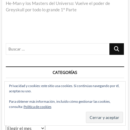
entradas
siguiente:
He-Man y los Masters del Universo: Vuelve el poder de
Greyskull por todo lo grande 1º Parte
Buscar
…
CATEGORÍAS
Privacidad y cookies: este sitio usa cookies. Si continúas navegando por él,
Categorías
aceptas su uso.
Para obtener más información, incluido cómo gestionar las cookies,
consulta:
Política de cookies
ARCHIVOS
Archivos