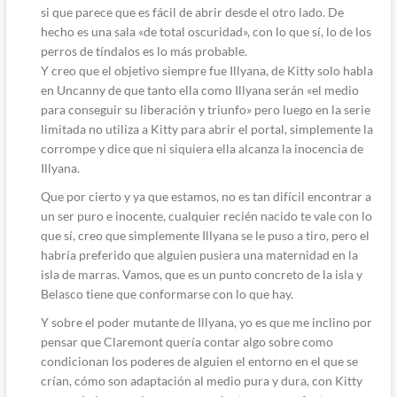
si que parece que es fácil de abrir desde el otro lado. De
hecho es una sala «de total oscuridad», con lo que sí, lo de los
perros de tíndalos es lo más probable.
Y creo que el objetivo siempre fue Illyana, de Kitty solo habla
en Uncanny de que tanto ella como Illyana serán «el medio
para conseguir su liberación y triunfo» pero luego en la serie
limitada no utiliza a Kitty para abrir el portal, simplemente la
corrompe y dice que ni siquiera ella alcanza la inocencia de
Illyana.
Que por cierto y ya que estamos, no es tan difícil encontrar a
un ser puro e inocente, cualquier recién nacido te vale con lo
que sí, creo que simplemente Illyana se le puso a tiro, pero el
habría preferido que alguien pusiera una maternidad en la
isla de marras. Vamos, que es un punto concreto de la isla y
Belasco tiene que conformarse con lo que hay.
Y sobre el poder mutante de Illyana, yo es que me inclino por
pensar que Claremont quería contar algo sobre como
condicionan los poderes de alguien el entorno en el que se
crían, cómo son adaptación al medio pura y dura, con Kitty