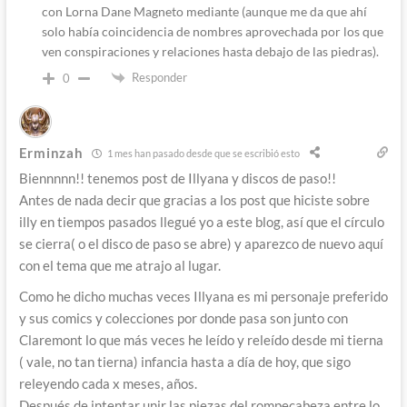
con Lorna Dane Magneto mediante (aunque me da que ahí
solo había coincidencia de nombres aprovechada por los que
ven conspiraciones y relaciones hasta debajo de las piedras).
Responder
0
Erminzah
1 mes han pasado desde que se escribió esto
Biennnnn!! tenemos post de Illyana y discos de paso!!
Antes de nada decir que gracias a los post que hiciste sobre
illy en tiempos pasados llegué yo a este blog, así que el círculo
se cierra( o el disco de paso se abre) y aparezco de nuevo aquí
con el tema que me atrajo al lugar.
Como he dicho muchas veces Illyana es mi personaje preferido
y sus comics y colecciones por donde pasa son junto con
Claremont lo que más veces he leído y releído desde mi tierna
( vale, no tan tierna) infancia hasta a día de hoy, que sigo
releyendo cada x meses, años.
Después de intentar unir las piezas del rompecabeza entre lo