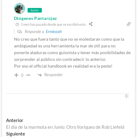
Autor
Diógenes Pantarújez
1 mes han pasado desde que se escribió esto
Responde a
Erminzah
No creo que fuera tanto que no se molestaran como que la
ambigüedad es una herramienta la mar de útil para no
ponerte ataduras como guionista y tener más posibilidades de
sorprender al público sin contradecir lo anterior.
Por eso el official handbook en realidad era la peste!
Responder
0
Navegación
Entrada
Anterior
anterior:
El día de la marmota en Junio: Otro lloriqueo de Rob Liefeld
de
Entrada
Siguiente