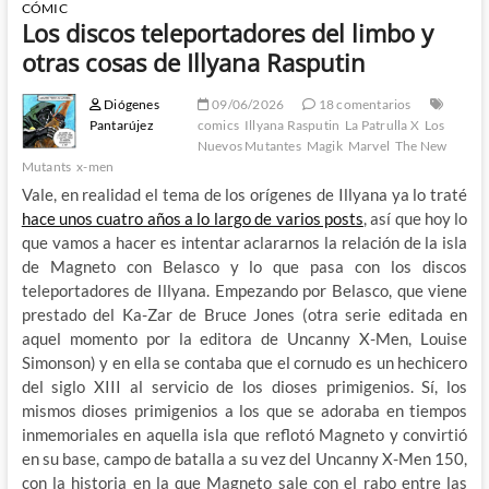
CÓMIC
Los discos teleportadores del limbo y
otras cosas de Illyana Rasputin
Diógenes
09/06/2026
18 comentarios
Pantarújez
comics
Illyana Rasputin
La Patrulla X
Los
Nuevos Mutantes
Magik
Marvel
The New
Mutants
x-men
Vale, en realidad el tema de los orígenes de Illyana ya lo traté
hace unos cuatro años a lo largo de varios posts
, así que hoy lo
que vamos a hacer es intentar aclararnos la relación de la isla
de Magneto con Belasco y lo que pasa con los discos
teleportadores de Illyana. Empezando por Belasco, que viene
prestado del Ka-Zar de Bruce Jones (otra serie editada en
aquel momento por la editora de Uncanny X-Men, Louise
Simonson) y en ella se contaba que el cornudo es un hechicero
del siglo XIII al servicio de los dioses primigenios. Sí, los
mismos dioses primigenios a los que se adoraba en tiempos
inmemoriales en aquella isla que reflotó Magneto y convirtió
en su base, campo de batalla a su vez del Uncanny X-Men 150,
con la historia en la que Magneto sale con el rabo entre las