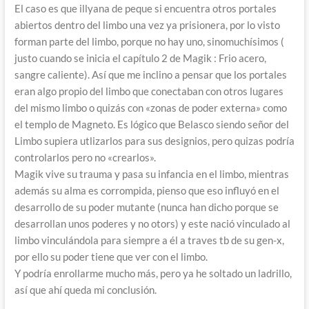
El caso es que illyana de peque si encuentra otros portales
abiertos dentro del limbo una vez ya prisionera, por lo visto
forman parte del limbo, porque no hay uno, sinomuchísimos (
justo cuando se inicia el capítulo 2 de Magik : Frio acero,
sangre caliente). Así que me inclino a pensar que los portales
eran algo propio del limbo que conectaban con otros lugares
del mismo limbo o quizás con «zonas de poder externa» como
el templo de Magneto. Es lógico que Belasco siendo señor del
Limbo supiera utlizarlos para sus designios, pero quizas podría
controlarlos pero no «crearlos».
Magik vive su trauma y pasa su infancia en el limbo, mientras
además su alma es corrompida, pienso que eso influyó en el
desarrollo de su poder mutante (nunca han dicho porque se
desarrollan unos poderes y no otors) y este nació vinculado al
limbo vinculándola para siempre a él a traves tb de su gen-x,
por ello su poder tiene que ver con el limbo.
Y podría enrollarme mucho más, pero ya he soltado un ladrillo,
así que ahí queda mi conclusión.