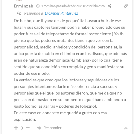
Erminzah
1 mes han pasado desde que se escribió esto
Responde a
Diógenes Pantarújez
De hecho, que Illyana desde pequeñita buscara huir de ese
lugar y sus captores también podría haber propiciado que su
poder fuera el de teleportarse de forma insconciente ( Yo tb
pienso que los poderes mutantes tienen que ver con la
personalidad, medio, anhelos y condición del personaje), la
única puerta de huida en el limbo eran los discos, que además
eran de naturaleza demoniaca/»Limbiana» por lo cual tiene
sentido que su condición corrompida y gen x manifestara su
poder de ese modo.
La verdad es que creo que los lectores y seguidores de los
personajes intentamos darle más coherencia a sucesos y
personajes que el que los autores dieron, que me da que no
pensaron demasiado en su momento o que iban cambiando a
gusto (como las garras y poderes de lobezno).
En este caso en concreto me quedé a gusto con esa
explicación.
Responder
0