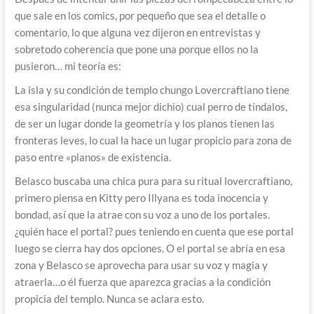
que sale en los comics, por pequeño que sea el detalle o
comentario, lo que alguna vez dijeron en entrevistas y
sobretodo coherencia que pone una porque ellos no la
pusieron… mi teoría es:
La isla y su condición de templo chungo Lovercraftiano tiene
esa singularidad (nunca mejor dichio) cual perro de tíndalos,
de ser un lugar donde la geometría y los planos tienen las
fronteras leves, lo cual la hace un lugar propicio para zona de
paso entre «planos» de existencia.
Belasco buscaba una chica pura para su ritual lovercraftiano,
primero piensa en Kitty pero Illyana es toda inocencia y
bondad, así que la atrae con su voz a uno de los portales.
¿quién hace el portal? pues teniendo en cuenta que ese portal
luego se cierra hay dos opciones. O el portal se abría en esa
zona y Belasco se aprovecha para usar su voz y magia y
atraerla…o él fuerza que aparezca gracias a la condición
propicia del templo. Nunca se aclara esto.