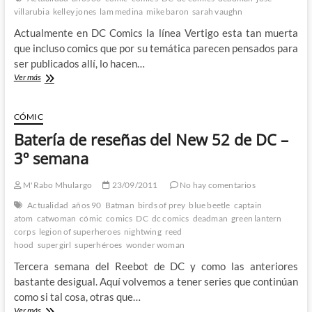
semana
villarubia
kelley jones
lam medina
mike baron
sarah vaughn
de
Neal
Actualmente en DC Comics la línea Vertigo esta tan muerta
Adams
que incluso comics que por su temática parecen pensados para
(II)
ser publicados allí, lo hacen…
Deadman:
Ver más
Dark
Mansion
of
CÓMIC
Forbidden
Batería de reseñas del New 52 de DC –
Love
–
3º semana
Amor
y
M'Rabo Mhulargo
23/09/2011
No hay comentarios
venganza
al
Actualidad
años 90
Batman
birds of prey
blue beetle
captain
otro
atom
catwoman
cómic
comics
DC
dc comics
deadman
green lantern
lado
corps
legion of superheroes
nightwing
reed
del
hood
supergirl
superhéroes
wonder woman
velo
Tercera semana del Reebot de DC y como las anteriores
bastante desigual. Aquí volvemos a tener series que continúan
como si tal cosa, otras que…
Batería
Ver más