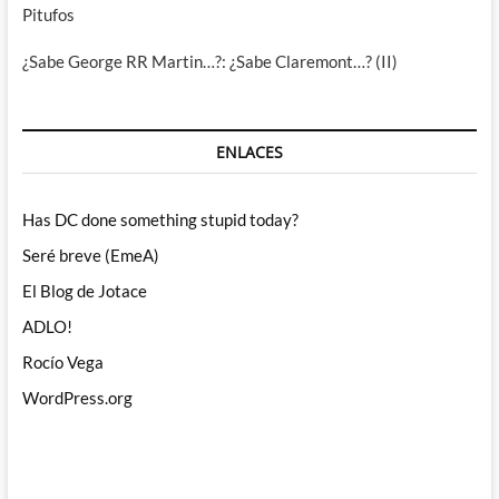
Pitufos
¿Sabe George RR Martin…?: ¿Sabe Claremont…? (II)
ENLACES
Has DC done something stupid today?
Seré breve (EmeA)
El Blog de Jotace
ADLO!
Rocío Vega
WordPress.org