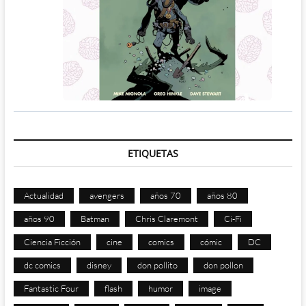
ETIQUETAS
Actualidad
avengers
años 70
años 80
años 90
Batman
Chris Claremont
Ci-Fi
Ciencia Ficción
cine
comics
cómic
DC
dc comics
disney
don pollito
don pollon
Fantastic Four
flash
humor
image