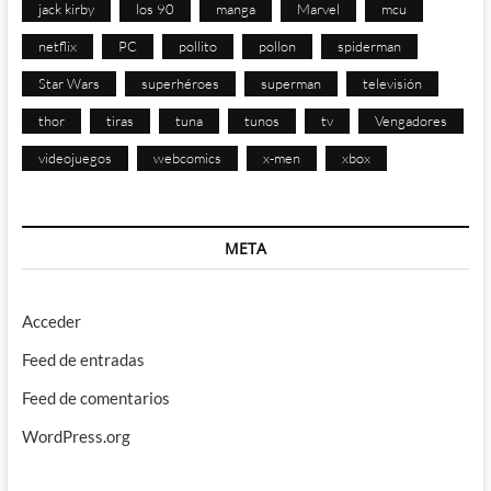
jack kirby
los 90
manga
Marvel
mcu
netflix
PC
pollito
pollon
spiderman
Star Wars
superhéroes
superman
televisión
thor
tiras
tuna
tunos
tv
Vengadores
videojuegos
webcomics
x-men
xbox
META
Acceder
Feed de entradas
Feed de comentarios
WordPress.org