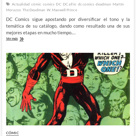
Actualidad
cómic
comics
DC
DC all in
dc comics
deadman
Martín
Morazzo
The Deadman
W. Maxwell Prince
DC Comics sigue apostando por diversificar el tono y la
temática de su catálogo, dando como resultado una de sus
mejores etapas en mucho tiempo.…
Poniendo
Ver más
orden
en
el
mas
alla
con
The
Deadman
de
W.
Maxwell
Prince
y
Martín
Morazzo
CÓMIC