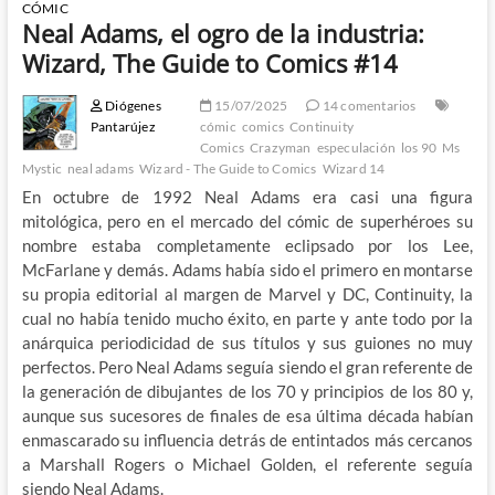
CÓMIC
Neal Adams, el ogro de la industria:
Wizard, The Guide to Comics #14
Diógenes
15/07/2025
14 comentarios
Pantarújez
cómic
comics
Continuity
Comics
Crazyman
especulación
los 90
Ms
Mystic
neal adams
Wizard - The Guide to Comics
Wizard 14
En octubre de 1992 Neal Adams era casi una figura
mitológica, pero en el mercado del cómic de superhéroes su
nombre estaba completamente eclipsado por los Lee,
McFarlane y demás. Adams había sido el primero en montarse
su propia editorial al margen de Marvel y DC, Continuity, la
cual no había tenido mucho éxito, en parte y ante todo por la
anárquica periodicidad de sus títulos y sus guiones no muy
perfectos. Pero Neal Adams seguía siendo el gran referente de
la generación de dibujantes de los 70 y principios de los 80 y,
aunque sus sucesores de finales de esa última década habían
enmascarado su influencia detrás de entintados más cercanos
a Marshall Rogers o Michael Golden, el referente seguía
siendo Neal Adams.