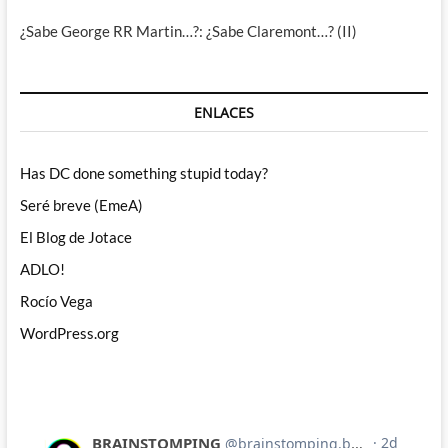
¿Sabe George RR Martin…?: ¿Sabe Claremont…? (II)
ENLACES
Has DC done something stupid today?
Seré breve (EmeA)
El Blog de Jotace
ADLO!
Rocío Vega
WordPress.org