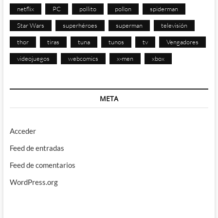
netflix
PC
pollito
pollon
spiderman
Star Wars
superhéroes
superman
televisión
thor
tiras
tuna
tunos
tv
Vengadores
videojuegos
webcomics
x-men
xbox
META
Acceder
Feed de entradas
Feed de comentarios
WordPress.org