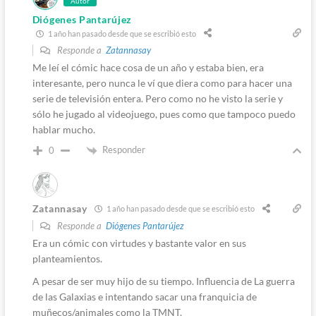
Autor
Diógenes Pantarújez
1 año han pasado desde que se escribió esto
Responde a
Zatannasay
Me leí el cómic hace cosa de un año y estaba bien, era
interesante, pero nunca le ví que diera como para hacer una
serie de televisión entera. Pero como no he visto la serie y
sólo he jugado al videojuego, pues como que tampoco puedo
hablar mucho.
Responder
0
Zatannasay
1 año han pasado desde que se escribió esto
Responde a
Diógenes Pantarújez
Era un cómic con virtudes y bastante valor en sus
planteamientos.
A pesar de ser muy hijo de su tiempo. Influencia de La guerra
de las Galaxias e intentando sacar una franquicia de
muñecos/animales como la TMNT.