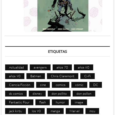
ETIQUETAS
Actualidad
avengers
años 70
años 80
años 90
Batman
Chris Claremont
Ci-Fi
Ciencia Ficción
cine
comics
cómic
DC
dc comics
disney
don pollito
don pollon
Fantastic Four
flash
humor
image
jack kirby
los 90
manga
Marvel
mcu