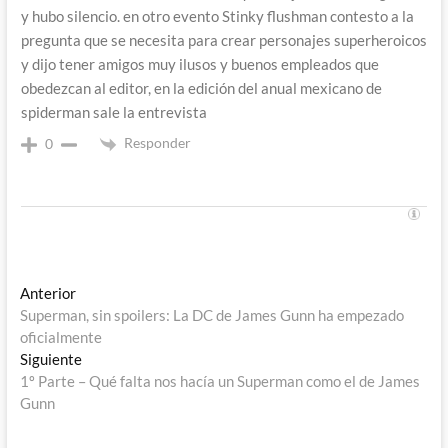
y hubo silencio. en otro evento Stinky flushman contesto a la
pregunta que se necesita para crear personajes superheroicos
y dijo tener amigos muy ilusos y buenos empleados que
obedezcan al editor, en la edición del anual mexicano de
spiderman sale la entrevista
Responder
0
Navegación
Entrada
Anterior
anterior:
Superman, sin spoilers: La DC de James Gunn ha empezado
de
oficialmente
entradas
Entrada
Siguiente
siguiente:
1º Parte – Qué falta nos hacía un Superman como el de James
Gunn