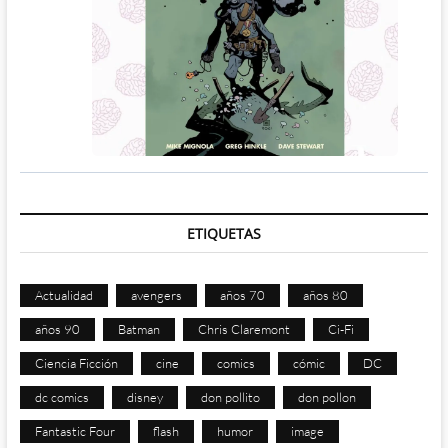
ETIQUETAS
Actualidad
avengers
años 70
años 80
años 90
Batman
Chris Claremont
Ci-Fi
Ciencia Ficción
cine
comics
cómic
DC
dc comics
disney
don pollito
don pollon
Fantastic Four
flash
humor
image