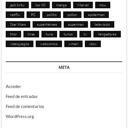
jack kirby
los 90
manga
Marvel
mcu
netflix
PC
pollito
pollon
spiderman
Star Wars
superhéroes
superman
televisión
thor
tiras
tuna
tunos
tv
Vengadores
videojuegos
webcomics
x-men
xbox
META
Acceder
Feed de entradas
Feed de comentarios
WordPress.org