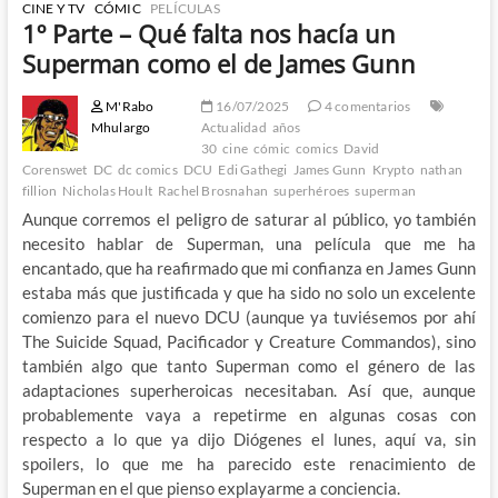
CINE Y TV
CÓMIC
PELÍCULAS
1º Parte – Qué falta nos hacía un
Superman como el de James Gunn
M'Rabo
16/07/2025
4 comentarios
Mhulargo
Actualidad
años
30
cine
cómic
comics
David
Corenswet
DC
dc comics
DCU
Edi Gathegi
James Gunn
Krypto
nathan
fillion
Nicholas Hoult
Rachel Brosnahan
superhéroes
superman
Aunque corremos el peligro de saturar al público, yo también
necesito hablar de Superman, una película que me ha
encantado, que ha reafirmado que mi confianza en James Gunn
estaba más que justificada y que ha sido no solo un excelente
comienzo para el nuevo DCU (aunque ya tuviésemos por ahí
The Suicide Squad, Pacificador y Creature Commandos), sino
también algo que tanto Superman como el género de las
adaptaciones superheroicas necesitaban. Así que, aunque
probablemente vaya a repetirme en algunas cosas con
respecto a lo que ya dijo Diógenes el lunes, aquí va, sin
spoilers, lo que me ha parecido este renacimiento de
Superman en el que pienso explayarme a conciencia.