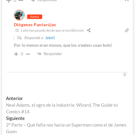
0
Admin
Diógenes Pantarújez
1 año han pasado desde que se escribió esto
Responde a
JakeG
Por lo menos eran monos, que los «reales» usan bots!
Responder
0
Navegación
Entrada
Anterior
anterior:
Neal Adams, el ogro de la industria: Wizard, The Guide to
de
Comics #14
entradas
Entrada
Siguiente
siguiente:
2º Parte – Qué falta nos hacía un Superman como el de James
Gunn