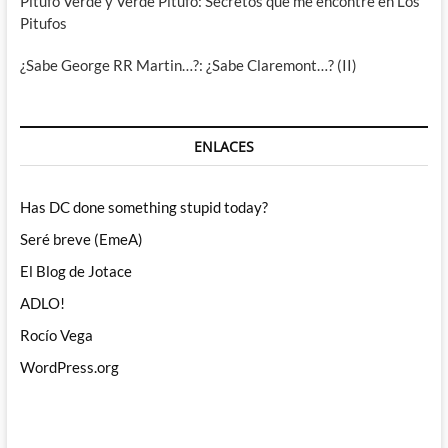
Pitufo Verde y Verde Pitufo: Secretos que me encontré en Los
Pitufos
¿Sabe George RR Martin…?: ¿Sabe Claremont…? (II)
ENLACES
Has DC done something stupid today?
Seré breve (EmeA)
El Blog de Jotace
ADLO!
Rocío Vega
WordPress.org