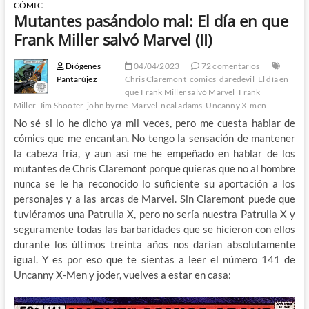
CÓMIC
Mutantes pasándolo mal: El día en que
Frank Miller salvó Marvel (II)
Diógenes
04/04/2023
72 comentarios
Pantarújez
Chris Claremont
comics
daredevil
El día en
que Frank Miller salvó Marvel
Frank
Miller
Jim Shooter
john byrne
Marvel
neal adams
Uncanny X-men
No sé si lo he dicho ya mil veces, pero me cuesta hablar de
cómics que me encantan. No tengo la sensación de mantener
la cabeza fría, y aun así me he empeñado en hablar de los
mutantes de Chris Claremont porque quieras que no al hombre
nunca se le ha reconocido lo suficiente su aportación a los
personajes y a las arcas de Marvel. Sin Claremont puede que
tuviéramos una Patrulla X, pero no sería nuestra Patrulla X y
seguramente todas las barbaridades que se hicieron con ellos
durante los últimos treinta años nos darían absolutamente
igual. Y es por eso que te sientas a leer el número 141 de
Uncanny X-Men y joder, vuelves a estar en casa: