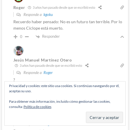
Roger
3 años han pasado desde que se escribió esto
Responde a
kgoku
Recuerdo haber pensado: No es un futuro tan terrible. Por lo
menos Cíclope está muerto.
Responder
0
Jesús Manuel Martínez Otero
3 años han pasado desde que se escribió esto
Responde a
Roger
?
Privacidad y cookies: este sitio usa cookies. Si continúas navegando por él,
Responder
0
aceptas su uso.
Para obtener más información, incluido cómo gestionar las cookies,
Autor
consulta:
Política de cookies
Diógenes Pantarújez
3 años han pasado desde que se escribió esto
Responde a
Roger