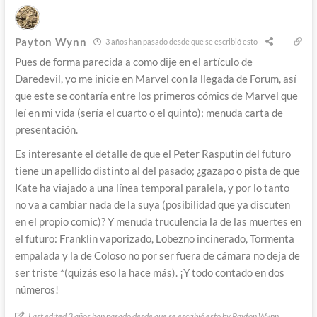
Payton Wynn
3 años han pasado desde que se escribió esto
Pues de forma parecida a como dije en el artículo de
Daredevil, yo me inicie en Marvel con la llegada de Forum, así
que este se contaría entre los primeros cómics de Marvel que
leí en mi vida (sería el cuarto o el quinto); menuda carta de
presentación.
Es interesante el detalle de que el Peter Rasputin del futuro
tiene un apellido distinto al del pasado; ¿gazapo o pista de que
Kate ha viajado a una línea temporal paralela, y por lo tanto
no va a cambiar nada de la suya (posibilidad que ya discuten
en el propio comic)? Y menuda truculencia la de las muertes en
el futuro: Franklin vaporizado, Lobezno incinerado, Tormenta
empalada y la de Coloso no por ser fuera de cámara no deja de
ser triste *(quizás eso la hace más). ¡Y todo contado en dos
números!
Last edited 3 años han pasado desde que se escribió esto by Payton Wynn