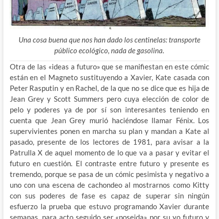
Una cosa buena que nos han dado los centinelas: transporte
público ecológico, nada de gasolina.
Otra de las «ideas a futuro» que se manifiestan en este cómic
están en el Magneto sustituyendo a Xavier, Kate casada con
Peter Rasputin y en Rachel, de la que no se dice que es hija de
Jean Grey y Scott Summers pero cuya elección de color de
pelo y poderes ya de por sí son interesantes teniendo en
cuenta que Jean Grey murió haciéndose llamar Fénix. Los
supervivientes ponen en marcha su plan y mandan a Kate al
pasado, presente de los lectores de 1981, para avisar a la
Patrulla X de aquel momento de lo que va a pasar y evitar el
futuro en cuestión. El contraste entre futuro y presente es
tremendo, porque se pasa de un cómic pesimista y negativo a
uno con una escena de cachondeo al mostrarnos como Kitty
con sus poderes de fase es capaz de superar sin ningún
esfuerzo la prueba que estuvo programando Xavier durante
semanas, para acto seguido ser «poseida» por su yo futuro y