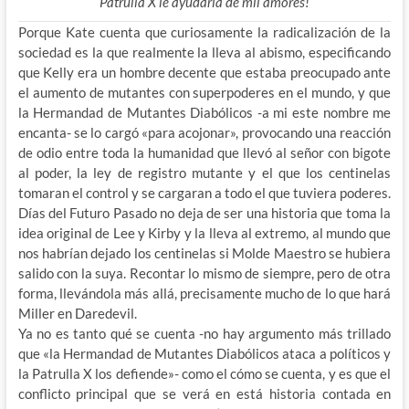
Patrulla X le ayudaría de mil amores!
Porque Kate cuenta que curiosamente la radicalización de la
sociedad es la que realmente la lleva al abismo, especificando
que Kelly era un hombre decente que estaba preocupado ante
el aumento de mutantes con superpoderes en el mundo, y que
la Hermandad de Mutantes Diabólicos -a mi este nombre me
encanta- se lo cargó «para acojonar», provocando una reacción
de odio entre toda la humanidad que llevó al señor con bigote
al poder, la ley de registro mutante y el que los centinelas
tomaran el control y se cargaran a todo el que tuviera poderes.
Días del Futuro Pasado no deja de ser una historia que toma la
idea original de Lee y Kirby y la lleva al extremo, al mundo que
nos habrían dejado los centinelas si Molde Maestro se hubiera
salido con la suya. Recontar lo mismo de siempre, pero de otra
forma, llevándola más allá, precisamente mucho de lo que hará
Miller en Daredevil.
Ya no es tanto qué se cuenta -no hay argumento más trillado
que «la Hermandad de Mutantes Diabólicos ataca a políticos y
la Patrulla X los defiende»- como el cómo se cuenta, y es que el
conflicto principal que se verá en está historia contada en