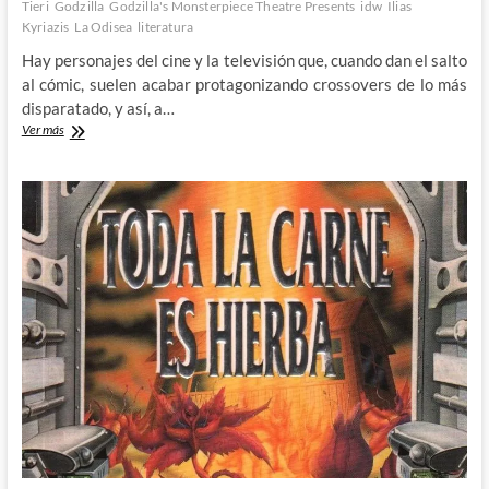
Tieri
Godzilla
Godzilla's Monsterpiece Theatre Presents
idw
Ilias
Kyriazis
La Odisea
literatura
Hay personajes del cine y la televisión que, cuando dan el salto
al cómic, suelen acabar protagonizando crossovers de lo más
disparatado, y así, a…
Frank
Ver más
Tieri
e
Ilias
Kyriazis
nos
presentan
La
Odisea
de
Godzilla