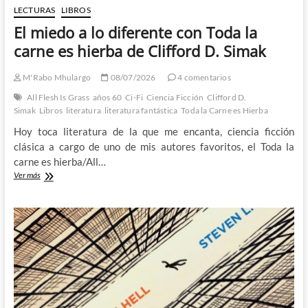
LECTURAS
LIBROS
El miedo a lo diferente con Toda la
carne es hierba de Clifford D. Simak
M'Rabo Mhulargo
08/07/2026
4 comentarios
All Flesh Is Grass
años 60
Ci-Fi
Ciencia Ficción
Clifford D.
Simak
Libros
literatura
literatura fantástica
Toda la Carne es Hierba
Hoy toca literatura de la que me encanta, ciencia ficción
clásica a cargo de uno de mis autores favoritos, el Toda la
carne es hierba/All…
El
Ver más
miedo
a
lo
diferente
con
Toda
la
carne
es
hierba