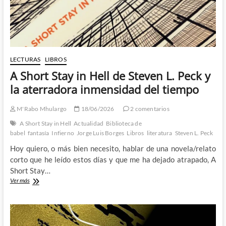
de
Clifford
D.
Simak
LECTURAS
LIBROS
A Short Stay in Hell de Steven L. Peck y
la aterradora inmensidad del tiempo
M'Rabo Mhulargo
18/06/2026
2 comentarios
A Short Stay in Hell
Actualidad
Biblioteca de
babel
fantasía
Infierno
Jorge Luis Borges
Libros
literatura
Steven L. Peck
Hoy quiero, o más bien necesito, hablar de una novela/relato
corto que he leído estos días y que me ha dejado atrapado, A
Short Stay…
A
Ver más
Short
Stay
in
Hell
de