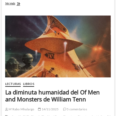
Proyecto
Ver más
Hail
Mary
–
La
nueva
aventura
espacial
de
Andy
Weir
LECTURAS
LIBROS
La diminuta humanidad del Of Men
and Monsters de William Tenn
M'Rabo Mhulargo
14/11/2025
5 comentarios