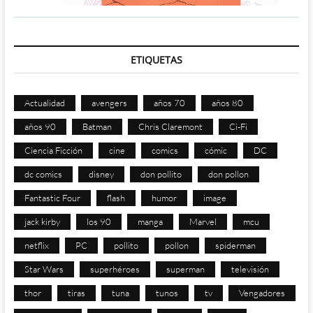
ETIQUETAS
Actualidad
avengers
años 70
años 80
años 90
Batman
Chris Claremont
Ci-Fi
Ciencia Ficción
cine
comics
cómic
DC
dc comics
disney
don pollito
don pollon
Fantastic Four
flash
humor
image
jack kirby
los 90
manga
Marvel
mcu
netflix
PC
pollito
pollon
spiderman
Star Wars
superhéroes
superman
televisión
thor
tiras
tuna
tunos
tv
Vengadores