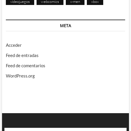
videojuegos
webcomics
x-men
xbox
META
Acceder
Feed de entradas
Feed de comentarios
WordPress.org