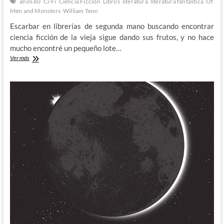
años 60
Ci-Fi
Ciencia Ficción
Libros
literatura
literatura fantástica
Of
Men and Monsters
William Tenn
Escarbar en librerías de segunda mano buscando encontrar
ciencia ficción de la vieja sigue dando sus frutos, y no hace
mucho encontré un pequeño lote…
La
Ver más
diminuta
humanidad
del
Of
Men
and
Monsters
de
William
Tenn