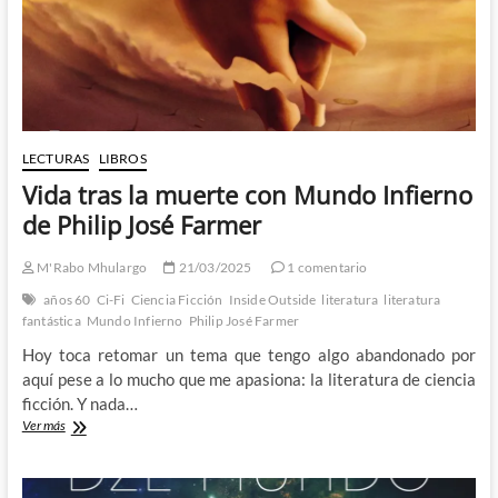
Weir
LECTURAS
LIBROS
Vida tras la muerte con Mundo Infierno
de Philip José Farmer
M'Rabo Mhulargo
21/03/2025
1 comentario
años 60
Ci-Fi
Ciencia Ficción
Inside Outside
literatura
literatura
fantástica
Mundo Infierno
Philip José Farmer
Hoy toca retomar un tema que tengo algo abandonado por
aquí pese a lo mucho que me apasiona: la literatura de ciencia
ficción. Y nada…
Vida
Ver más
tras
la
muerte