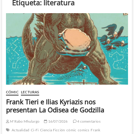
Etiqueta:
literatura
CÓMIC
LECTURAS
Frank Tieri e Ilias Kyriazis nos
presentan La Odisea de Godzilla
M'Rabo Mhulargo
16/07/2026
4 comentarios
Actualidad
Ci-Fi
Ciencia Ficción
cómic
comics
Frank