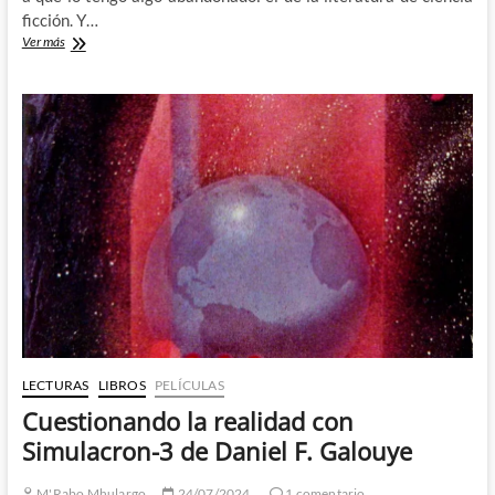
ficción. Y…
El
Ver más
Nombre
del
Mundo
es
Bosque
–
La
justa
rabia
de
Úrsula
K.
Le
Guin
LECTURAS
LIBROS
PELÍCULAS
Cuestionando la realidad con
Simulacron-3 de Daniel F. Galouye
M'Rabo Mhulargo
24/07/2024
1 comentario