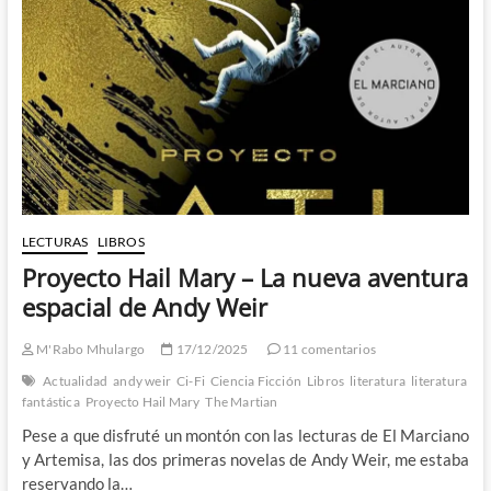
Steven
L.
Peck
y
la
aterradora
inmensidad
del
tiempo
LECTURAS
LIBROS
Proyecto Hail Mary – La nueva aventura
espacial de Andy Weir
M'Rabo Mhulargo
17/12/2025
11 comentarios
Actualidad
andy weir
Ci-Fi
Ciencia Ficción
Libros
literatura
literatura
fantástica
Proyecto Hail Mary
The Martian
Pese a que disfruté un montón con las lecturas de El Marciano
y Artemisa, las dos primeras novelas de Andy Weir, me estaba
reservando la…