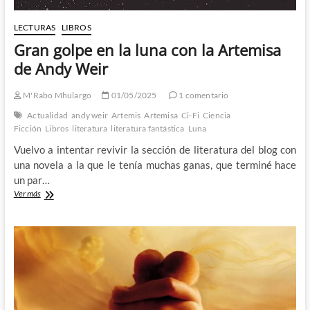
LECTURAS
LIBROS
Gran golpe en la luna con la Artemisa
de Andy Weir
M'Rabo Mhulargo
01/05/2025
1 comentario
Actualidad
andy weir
Artemis
Artemisa
Ci-Fi
Ciencia
Ficción
Libros
literatura
literatura fantástica
Luna
Vuelvo a intentar revivir la sección de literatura del blog con
una novela a la que le tenía muchas ganas, que terminé hace
un par…
Gran
Ver más
golpe
en
la
luna
con
la
Artemisa
de
Andy