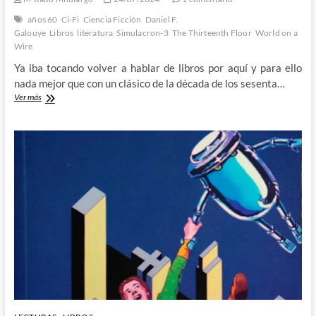
años 60
Ci-Fi
Ciencia Ficción
Daniel F.
Galouye
Libros
literatura
Simulacron-3
The Thirteenth Floor
World on a
Wire
Ya iba tocando volver a hablar de libros por aquí y para ello
nada mejor que con un clásico de la década de los sesenta…
Cuestionando
Ver más
la
realidad
con
Simulacron-
3
de
Daniel
F.
Galouye