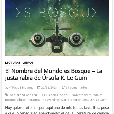
con
Mundo
Infierno
de
Philip
José
Farmer
LECTURAS
LIBROS
El Nombre del Mundo es Bosque – La
justa rabia de Úrsula K. Le Guin
M'Rabo Mhulargo
21/11/2024
14 comentarios
Actualidad
años 70
Ci-Fi
Ciencia Ficción
El Nombre del Mundo es
Bosque
Libros
literatura
The Word for World is Forest
Ursula K. Le Guin
Hoy quiero retomar por aquí uno de mis temas favoritos, pese
a que lo tengo algo abandonado: el de la literatura de ciencia