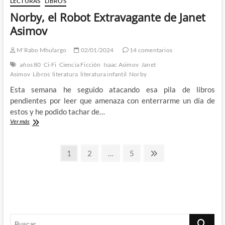
LECTURAS
LIBROS
Norby, el Robot Extravagante de Janet
Asimov
M'Rabo Mhulargo
02/01/2024
14 comentarios
años 80
Ci-Fi
Ciencia Ficción
Isaac Asimov
Janet
Asimov
Libros
literatura
literatura infantil
Norby
Esta semana he seguido atacando esa pila de libros
pendientes por leer que amenaza con enterrarme un día de
estos y he podido tachar de…
Norby,
Ver más
el
Robot
Paginación
Extravagante
Página
Página
Página
Página
1
2
…
5
de
siguiente
de
Janet
Asimov
entradas
Buscar