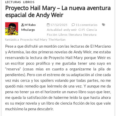
LECTURAS
LIBROS
Proyecto Hail Mary – La nueva aventura
espacial de Andy Weir
M'Rabo
17/12/2025
11 comentarios
Mhulargo
Actualidad
andy weir
Ci-Fi
Ciencia
Ficción
Libros
literatura
literatura
fantástica
Proyecto Hail Mary
The Martian
Pese a que disfruté un montón con las lecturas de El Marciano
y Artemisa, las dos primeras novelas de Andy Weir, me estaba
reservando la lectura de Proyecto Hail Mary porque Weir es
un escritor poco prolífico y me gustaba tener uno suyo en
“reserva” (cosas mías en cuanto a organizarme la pila de
pendientes). Pero con el estreno de su adaptación al cine cada
vez más cerca y los spoilers volando por todas partes, no me
quedó más remedio que leérmelo de una vez. Y aunque me da
pena no tener ya en el horizonte un nuevo libro suyo que leer,
me queda la satisfacción de haberme leído la que hasta ahora
es su mejor novela y un libro de ciencia ficción de los que vale
muchísimo la pena descubrir.