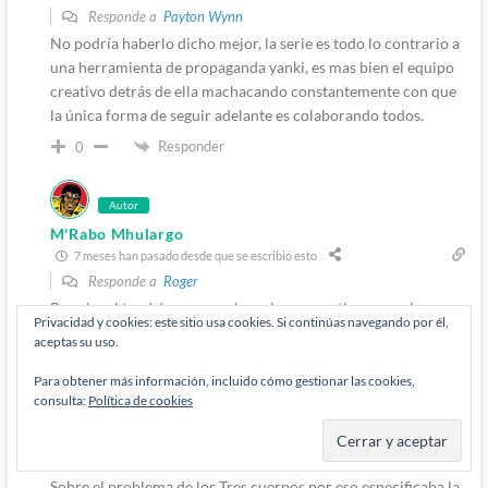
Responde a
Payton Wynn
No podría haberlo dicho mejor, la serie es todo lo contrario a
una herramienta de propaganda yanki, es mas bien el equipo
creativo detrás de ella machacando constantemente con que
la única forma de seguir adelante es colaborando todos.
Responder
0
Autor
M'Rabo Mhulargo
7 meses han pasado desde que se escribió esto
Responde a
Roger
Pues igual tendrías que ver la serie porque tienes una imagen
Privacidad y cookies: este sitio usa cookies. Si continúas navegando por él,
muy distorsionada de la misma. En esta a quienes se suele
aceptas su uso.
dejar mal es a los políticos de ambos paises, pero los
astronautas y científicos de la Nasa y Roscosmos a lo largo de
Para obtener más información, incluido cómo gestionar las cookies,
consulta:
Política de cookies
la serie han colaborado a menudo en contra de los deseos de
sus lideres, como han hecho en las ultimas temporadas
también los coreanos del norte
Sobre el problema de los Tres cuerpos por eso especificaba la