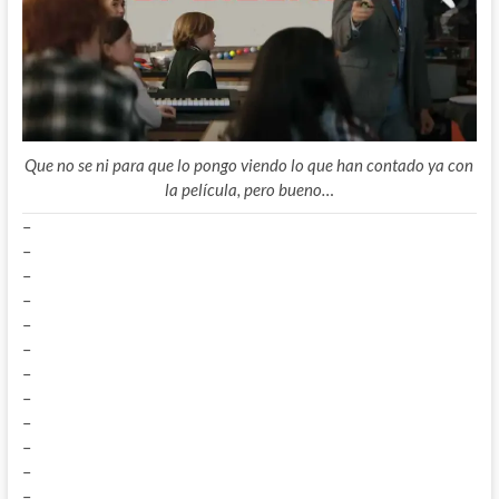
Que no se ni para que lo pongo viendo lo que han contado ya con
la película, pero bueno…
–
–
–
–
–
–
–
–
–
–
–
–