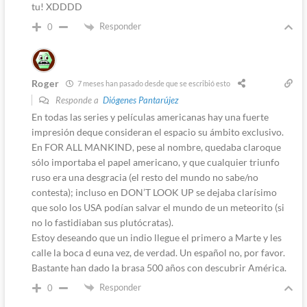
tu! XDDDD
Responder
0
Roger
7 meses han pasado desde que se escribió esto
Responde a
Diógenes Pantarújez
En todas las series y películas americanas hay una fuerte
impresión deque consideran el espacio su ámbito exclusivo.
En FOR ALL MANKIND, pese al nombre, quedaba claroque
sólo importaba el papel americano, y que cualquier triunfo
ruso era una desgracia (el resto del mundo no sabe/no
contesta); incluso en DON’T LOOK UP se dejaba clarísimo
que solo los USA podían salvar el mundo de un meteorito (si
no lo fastidiaban sus plutócratas).
Estoy deseando que un indio llegue el primero a Marte y les
calle la boca d euna vez, de verdad. Un español no, por favor.
Bastante han dado la brasa 500 años con descubrir América.
Responder
0