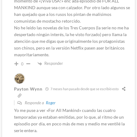
momento de «¡Viva USA!» enc ada episodio de FOR ALL
MANKIND aunque sea con calzador. Por otro lado algunos se
han quejado que a los rusos los pintan de malísimos
comunistas de mostacho retorcido.
No he leído las novelas de los Tres Cuerpos (la serie no me ha
despertado ningún interés, la he visto forzado) pero llama la
atención que me digas que originalmente los protagonistas
son chinos, pero en la versión Netflix pasen aser británicos
mayoritariamente.
Responder
0
Payton Wynn
7 meses han pasado desde que se escribió esto
Responde a
Roger
Yo me puse a ver «For All Mankind» cuando las cuatro
temporadas ya estaban emitidas, por lo que, al ritmo de un
episodio por día, en poco más de mes y medio me ventilé la
serie entera.