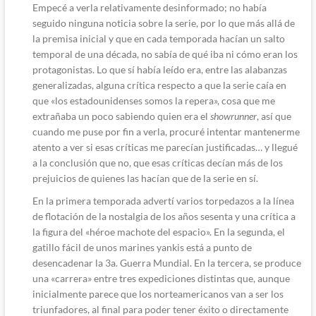
Empecé a verla relativamente desinformado; no había
seguido ninguna noticia sobre la serie, por lo que más allá de
la premisa inicial y que en cada temporada hacían un salto
temporal de una década, no sabía de qué iba ni cómo eran los
protagonistas. Lo que sí había leído era, entre las alabanzas
generalizadas, alguna crítica respecto a que la serie caía en
que «los estadounidenses somos la repera», cosa que me
extrañaba un poco sabiendo quien era el
showrunner
, así que
cuando me puse por fin a verla, procuré intentar mantenerme
atento a ver si esas críticas me parecían justificadas… y llegué
a la conclusión que no, que esas críticas decían más de los
prejuicios de quienes las hacían que de la serie en sí.
En la primera temporada advertí varios torpedazos a la línea
de flotación de la nostalgia de los años sesenta y una crítica a
la figura del «héroe machote del espacio». En la segunda, el
gatillo fácil de unos marines yankis está a punto de
desencadenar la 3a. Guerra Mundial. En la tercera, se produce
una «carrera» entre tres expediciones distintas que, aunque
inicialmente parece que los norteamericanos van a ser los
triunfadores, al final para poder tener éxito o directamente