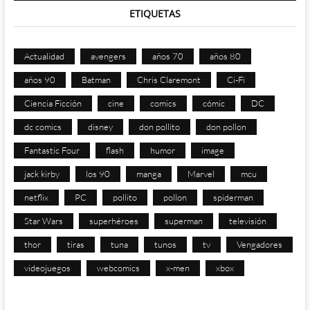
ETIQUETAS
Actualidad
avengers
años 70
años 80
años 90
Batman
Chris Claremont
Ci-Fi
Ciencia Ficción
cine
comics
cómic
DC
dc comics
disney
don pollito
don pollon
Fantastic Four
flash
humor
image
jack kirby
los 90
manga
Marvel
mcu
netflix
PC
pollito
pollon
spiderman
Star Wars
superhéroes
superman
televisión
thor
tiras
tuna
tunos
tv
Vengadores
videojuegos
webcomics
x-men
xbox