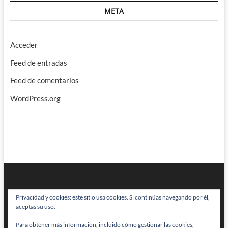
META
Acceder
Feed de entradas
Feed de comentarios
WordPress.org
Privacidad y cookies: este sitio usa cookies. Si continúas navegando por él,
aceptas su uso.
Para obtener más información, incluido cómo gestionar las cookies,
BRAINSTOMPING
| Diseñado por:
Theme Freesia
|
WordPress
| © Todos