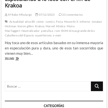
Krakoa
M'Rabo Mhulargo
07/12/2023
23 comentarios
Actualidad
años 80
cómic
comics
Forja
House fo X
Infierno
Jonatan
Hickman
kieron gillen
Krakoa
Marvel
Mística
Moira
MacTaggert
Neutralizador
patrulla x
rom
ROM el mas grande de los
Caballeros del Espacio
superhéroes
x-men
Hoy toca uno de esos artículos basados en su inmensa mayoría
en especulación pura y dura, uno de esos tan socorridos que
vienen muy bien…
Especulando
Ver más
a
lo
loco
con
el
Buscar
fin
de
…
Krakoa
CATEGORÍAS