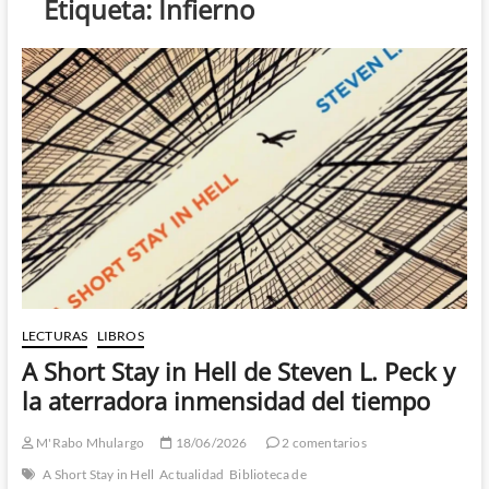
Etiqueta:
Infierno
LECTURAS
LIBROS
A Short Stay in Hell de Steven L. Peck y
la aterradora inmensidad del tiempo
M'Rabo Mhulargo
18/06/2026
2 comentarios
A Short Stay in Hell
Actualidad
Biblioteca de