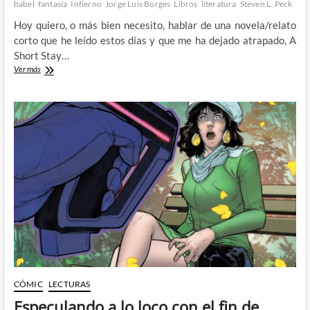
babel
fantasía
Infierno
Jorge Luis Borges
Libros
literatura
Steven L. Peck
Hoy quiero, o más bien necesito, hablar de una novela/relato
corto que he leído estos días y que me ha dejado atrapado, A
Short Stay…
A
Ver más
Short
Stay
in
Hell
de
Steven
L.
Peck
y
la
aterradora
inmensidad
del
tiempo
CÓMIC
LECTURAS
Especulando a lo loco con el fin de