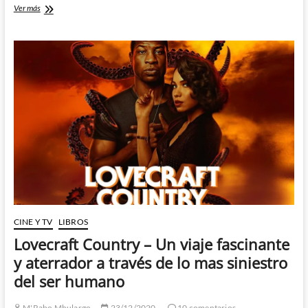
W0RLDTR33
Ver más
–
El
horror
en
las
redes
de
la
mano
de
Tynion,
Blanco
y
Bellaire
CINE Y TV
LIBROS
Lovecraft Country – Un viaje fascinante
y aterrador a través de lo mas siniestro
del ser humano
M'Rabo Mhulargo
23/12/2020
10 comentarios