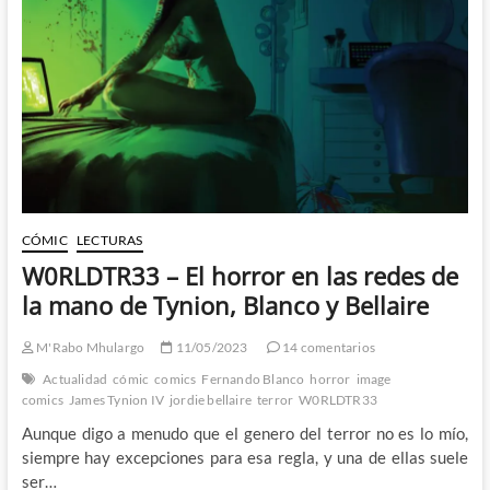
la
Tierra
de
William
Hope
Hodgson
CÓMIC
LECTURAS
W0RLDTR33 – El horror en las redes de
la mano de Tynion, Blanco y Bellaire
M'Rabo Mhulargo
11/05/2023
14 comentarios
Actualidad
cómic
comics
Fernando Blanco
horror
image
comics
James Tynion IV
jordie bellaire
terror
W0RLDTR33
Aunque digo a menudo que el genero del terror no es lo mío,
siempre hay excepciones para esa regla, y una de ellas suele
ser…