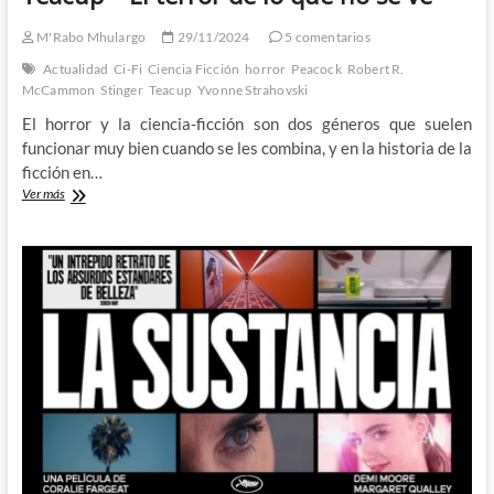
M'Rabo Mhulargo
29/11/2024
5 comentarios
Actualidad
Ci-Fi
Ciencia Ficción
horror
Peacock
Robert R.
McCammon
Stinger
Teacup
Yvonne Strahovski
El horror y la ciencia-ficción son dos géneros que suelen
funcionar muy bien cuando se les combina, y en la historia de la
ficción en…
Teacup
Ver más
–
El
terror
de
lo
que
no
se
ve