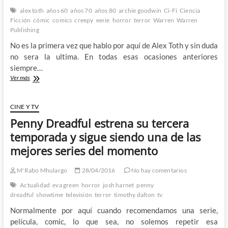
Allan
alex toth
años 60
años 70
años 80
archie goodwin
Ci-Fi
Ciencia
Poe
Ficción
cómic
comics
creepy
eerie
horror
terror
Warren
Warren
Publishing
No es la primera vez que hablo por aquí de Alex Toth y sin duda
no sera la ultima. En todas esas ocasiones anteriores
siempre…
Alex
Ver más
Toth
en
Creepy
CINE Y TV
(y
Penny Dreadful estrena su tercera
Eerie)
–
temporada y sigue siendo una de las
pequeñas
mejores series del momento
historias
de
un
M'Rabo Mhulargo
28/04/2016
No hay comentarios
grandísimo
Actualidad
eva green
horror
josh harnet
penny
maestro
dreadful
showtime
televisión
terror
timothy dalton
tv
del
cómic
Normalmente por aquí cuando recomendamos una serie,
película, comic, lo que sea, no solemos repetir esa