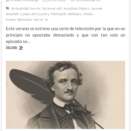
Actualidad
horror
hp lovecraft
Jonathan Majors
Jurnee
Smollett
Lovecraft Country
Michael K. Williams
Misha
Green
televisión
terror
tv
Este verano se estreno una serie de televisión por la que en un
principio no apostaba demasiado y que con tan solo un
episodio se…
Lovecraft
Ver más
Country
–
Un
viaje
fascinante
y
aterrador
a
través
de
lo
mas
siniestro
del
ser
humano