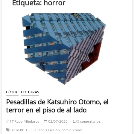
Etiqueta:
horror
CÓMIC
LECTURAS
Pesadillas de Katsuhiro Otomo, el
terror en el piso de al lado
M'Rabo Mhulargo
02/07/2025
5 comentarios
años 80
Ci-Fi
Ciencia Ficción
cómic
comic