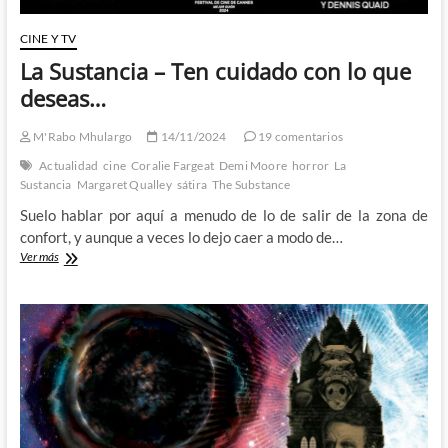
CINE Y TV
La Sustancia – Ten cuidado con lo que
deseas…
M'Rabo Mhulargo
14/11/2024
19 comentarios
Actualidad
cine
Coralie Fargeat
Demi Moore
horror
La
Sustancia
Margaret Qualley
sátira
The Substance
Suelo hablar por aquí a menudo de lo de salir de la zona de
confort, y aunque a veces lo dejo caer a modo de…
La
Ver más
Sustancia
–
Ten
cuidado
con
lo
que
deseas…