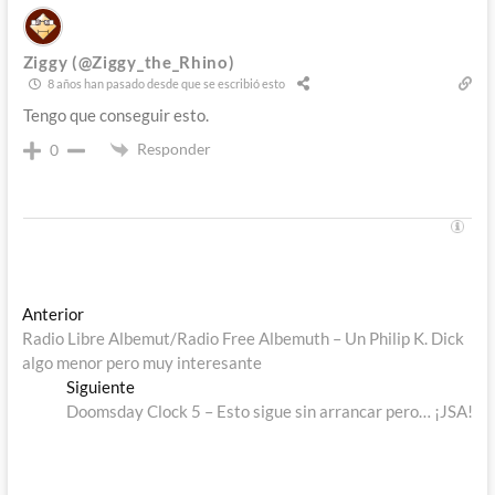
Ziggy (@Ziggy_the_Rhino)
8 años han pasado desde que se escribió esto
Tengo que conseguir esto.
Responder
0
Navegación
Entrada
Anterior
anterior:
Radio Libre Albemut/Radio Free Albemuth – Un Philip K. Dick
de
algo menor pero muy interesante
entradas
Entrada
Siguiente
siguiente:
Doomsday Clock 5 – Esto sigue sin arrancar pero… ¡JSA!