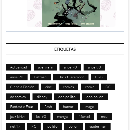
ETIQUETAS
Actualidad
avengers
años 70
años 80
años 90
Batman
Chris Claremont
Ci-Fi
Ciencia Ficción
cine
comics
cómic
DC
dc comics
disney
don pollito
don pollon
Fantastic Four
flash
humor
image
jack kirby
los 90
manga
Marvel
mcu
netflix
PC
pollito
pollon
spiderman