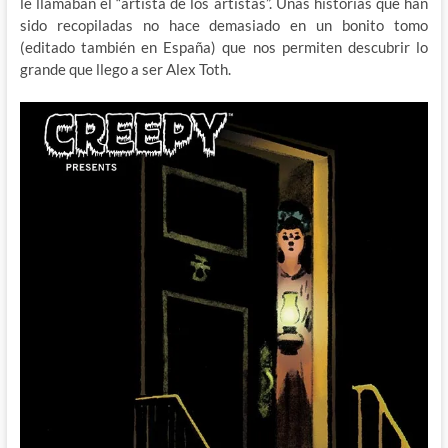
le llamaban el “artista de los artistas”. Unas historias que han
sido recopiladas no hace demasiado en un bonito tomo
(editado también en España) que nos permiten descubrir lo
grande que llego a ser Alex Toth.