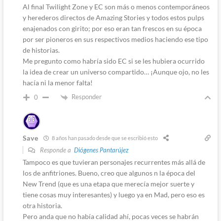
Al final Twilight Zone y EC son más o menos contemporáneos
y herederos directos de Amazing Stories y todos estos pulps
enajenados con girito; por eso eran tan frescos en su época
por ser pioneros en sus respectivos medios haciendo ese tipo
de historias.
Me pregunto como habría sido EC si se les hubiera ocurrido
la idea de crear un universo compartido… ¡Aunque ojo, no les
hacía ni la menor falta!
Responder
0
Save
8 años han pasado desde que se escribió esto
Responde a
Diógenes Pantarújez
Tampoco es que tuvieran personajes recurrentes más allá de
los de anfitriones. Bueno, creo que algunos n la época del
New Trend (que es una etapa que merecía mejor suerte y
tiene cosas muy interesantes) y luego ya en Mad, pero eso es
otra historia.
Pero anda que no había calidad ahí, pocas veces se habrán