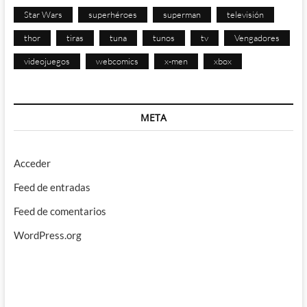
Star Wars
superhéroes
superman
televisión
thor
tiras
tuna
tunos
tv
Vengadores
videojuegos
webcomics
x-men
xbox
META
Acceder
Feed de entradas
Feed de comentarios
WordPress.org