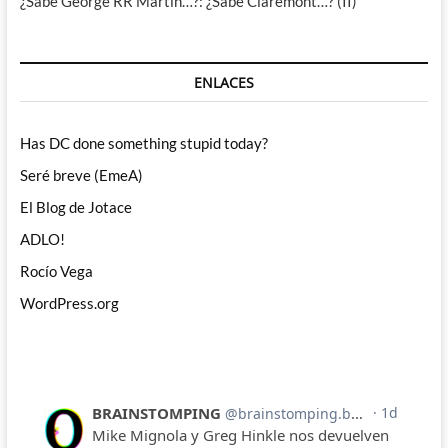
¿Sabe George RR Martin…?: ¿Sabe Claremont…? (II)
ENLACES
Has DC done something stupid today?
Seré breve (EmeA)
El Blog de Jotace
ADLO!
Rocío Vega
WordPress.org