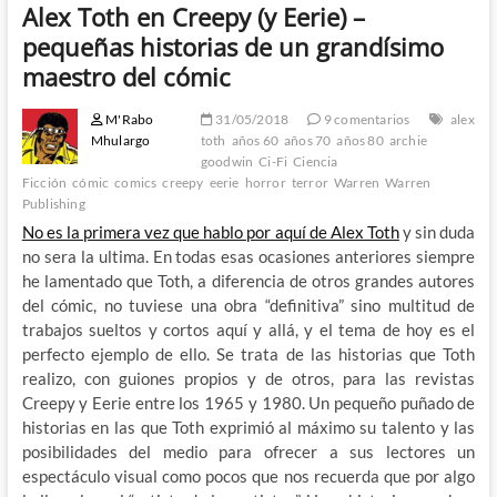
Alex Toth en Creepy (y Eerie) –
pequeñas historias de un grandísimo
maestro del cómic
M'Rabo
31/05/2018
9 comentarios
alex
Mhulargo
toth
años 60
años 70
años 80
archie
goodwin
Ci-Fi
Ciencia
Ficción
cómic
comics
creepy
eerie
horror
terror
Warren
Warren
Publishing
No es la primera vez que hablo por aquí de Alex Toth
y sin duda
no sera la ultima. En todas esas ocasiones anteriores siempre
he lamentado que Toth, a diferencia de otros grandes autores
del cómic, no tuviese una obra “definitiva” sino multitud de
trabajos sueltos y cortos aquí y allá, y el tema de hoy es el
perfecto ejemplo de ello. Se trata de las historias que Toth
realizo, con guiones propios y de otros, para las revistas
Creepy y Eerie entre los 1965 y 1980. Un pequeño puñado de
historias en las que Toth exprimió al máximo su talento y las
posibilidades del medio para ofrecer a sus lectores un
espectáculo visual como pocos que nos recuerda que por algo