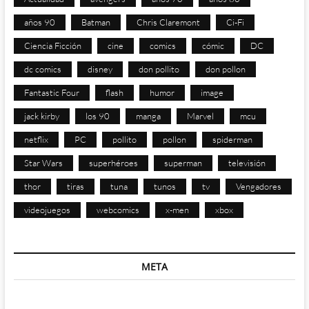
años 90
Batman
Chris Claremont
Ci-Fi
Ciencia Ficción
cine
comics
cómic
DC
dc comics
disney
don pollito
don pollon
Fantastic Four
flash
humor
image
jack kirby
los 90
manga
Marvel
mcu
netflix
PC
pollito
pollon
spiderman
Star Wars
superhéroes
superman
televisión
thor
tiras
tuna
tunos
tv
Vengadores
videojuegos
webcomics
x-men
xbox
META