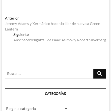
Navegación
Entrada
Anterior
anterior:
Jeremy Adams y Xermánico hacen brillar de nuevo a Green
de
Lantern
entradas
Entrada
Siguiente
siguiente:
Anochecer/Nightfall de Isaac Asimov y Robert Silverberg
Buscar
…
CATEGORÍAS
Categorías