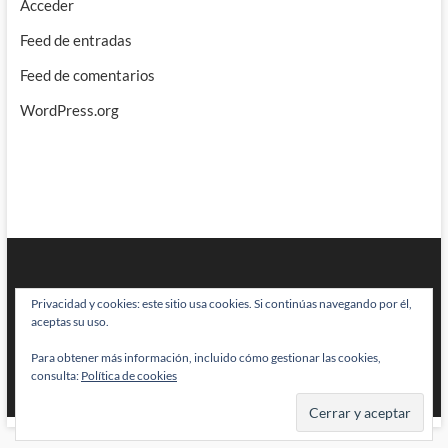
Acceder
Feed de entradas
Feed de comentarios
WordPress.org
Privacidad y cookies: este sitio usa cookies. Si continúas navegando por él,
aceptas su uso.
Para obtener más información, incluido cómo gestionar las cookies,
BRAINSTOMPING
| Diseñado por:
Theme Freesia
|
WordPress
| © Todos
consulta:
Política de cookies
los derechos reservados