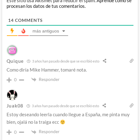
Este sitio usa Akismet para reducir el spam.
Aprende cómo se
procesan los datos de tus comentarios.
14
COMMENTS
más antiguos
Quique
3 años han pasado desde que se escribió esto
Como diría Mike Hammer, tomaré nota.
Responder
0
Juak08
3 años han pasado desde que se escribió esto
Estoy deseando leerla cuando llegue a España, me pinta muy
bien, ojalá no la traiga ecc
Responder
0