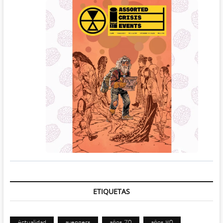
ETIQUETAS
Actualidad
avengers
años 70
años 80