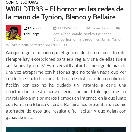
CÓMIC
LECTURAS
W0RLDTR33 – El horror en las redes de
la mano de Tynion, Blanco y Bellaire
M'Rabo
11/05/2023
14 comentarios
Mhulargo
Actualidad
cómic
comics
Fernando
Blanco
horror
image comics
James Tynion
IV
jordie bellaire
terror
W0RLDTR33
Aunque digo a menudo que el genero del terror no es lo mío,
siempre hay excepciones para esa regla, y una de ellas suele
ser James Tynion IV. Este versátil autor ha conseguido mas de
una vez atraparme con historias que no tenían nada que ver
con lo que suelo buscar a la hora de disfrutar de una obra de
ficción, por eso no he dudado un instante a darle una
oportunidad a esta nueva serie, con un titulo que me ha
retrotraído a mis primeros tiempos en Internet, en la que junto
con Fernando Blanco y Jordie Bellaire nos presentan un cómic
aterrador de esos que resulta difícil soltar y que dejan con
ganas de mas.