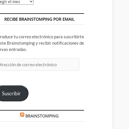
chivos
RECIBE BRAINSTOMPING POR EMAIL
troduce tu correo electrónico para suscribirte
este Brainstomping y recibir notificaciones de
evas entradas.
rección
rreo
ectrónico
Suscribir
BRAINSTOMPING