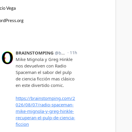
cío Vega
rdPress.org