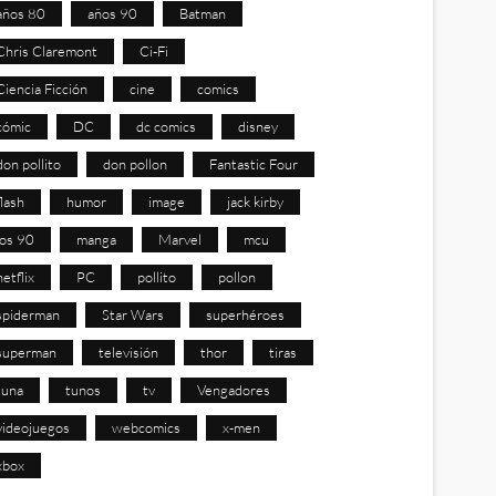
años 80
años 90
Batman
Chris Claremont
Ci-Fi
Ciencia Ficción
cine
comics
cómic
DC
dc comics
disney
don pollito
don pollon
Fantastic Four
flash
humor
image
jack kirby
los 90
manga
Marvel
mcu
netflix
PC
pollito
pollon
spiderman
Star Wars
superhéroes
superman
televisión
thor
tiras
tuna
tunos
tv
Vengadores
videojuegos
webcomics
x-men
xbox