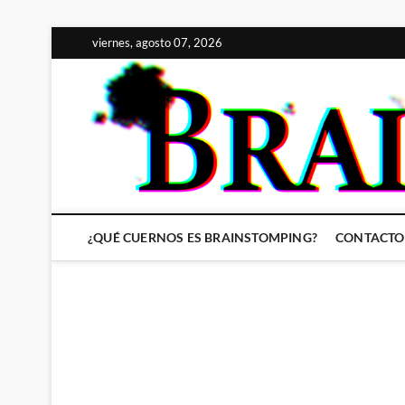
Saltar
viernes, agosto 07, 2026
al
contenido
¿QUÉ CUERNOS ES BRAINSTOMPING?
CONTACTO