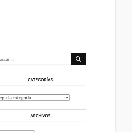
n
ú
Buscar
…
CATEGORÍAS
tegorías
ARCHIVOS