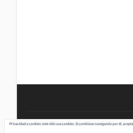
BRAINSTOMPING
Privacidad y cookies: este sitio usa cookies. Si continúas navegando por él, acepta
| Diseñado por:
Theme Freesia
|
WordPress
| ©