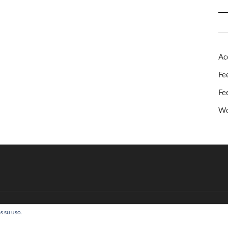
Ac
Fe
Fe
Wo
s su uso.
 Todos los derechos reservados