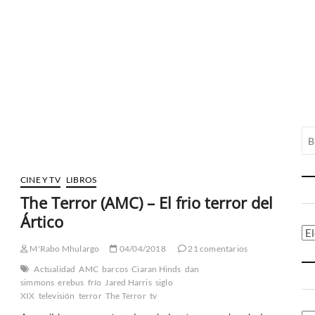
CINE Y TV
LIBROS
The Terror (AMC) – El frio terror del
Ártico
Ca
M'Rabo Mhulargo
04/04/2018
21 comentarios
Actualidad
AMC
barcos
Ciaran Hinds
dan
simmons
erebus
frío
Jared Harris
siglo
XIX
televisión
terror
The Terror
tv