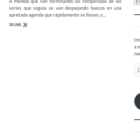
A medida que van terminando las temporadas de las
Ar
series que seguía se van despejando huecos en una
apretada agenda que rápidamente se llenan, y…
The
Ver más
Terror
(AMC)
In
–
El
a 
frio
nu
terror
del
Di
Ártico
de
co
el