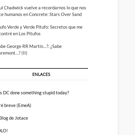
ul Chadwick vuelve a recordarnos lo que nos
ce humanos en Concrete: Stars Over Sand
tufo Verde y Verde Pitufo: Secretos que me
contré en Los Pitufos
abe George RR Martin…?: ¿Sabe
aremont…? (II)
ENLACES
s DC done something stupid today?
ré breve (EmeA)
 Blog de Jotace
LO!