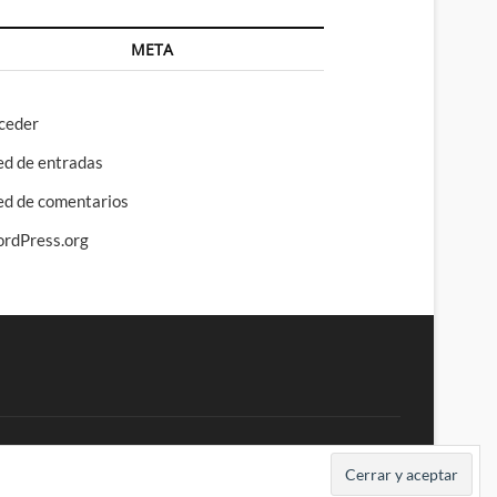
META
ceder
ed de entradas
ed de comentarios
rdPress.org