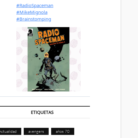
ETIQUETAS
Actualidad
avengers
años 70