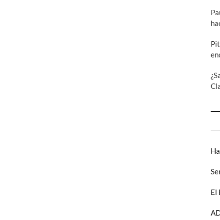
Pa
ha
Pi
en
¿S
Cl
Ha
Se
El
AD