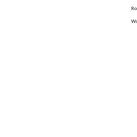
Ro
Wo