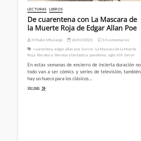
LECTURAS
LIBROS
De cuarentena con La Mascara de
la Muerte Roja de Edgar Allan Poe
M'Rabo Mhulargo
26/03/2020
10 comentarios
cuarentena
edgar allan poe
horror
La Mascara de la Muerte
Roja
literatura
literatura fantástica
pandemia
siglo XIX
terror
En estas semanas de encierro de incierta duración no
todo van a ser cómics y series de televisión, también
hay un hueco para los clásicos…
De
Ver más
cuarentena
con
La
Mascara
de
la
Muerte
Roja
de