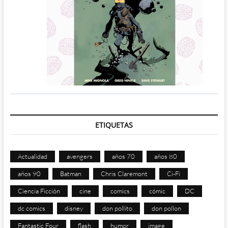
ETIQUETAS
Actualidad
avengers
años 70
años 80
años 90
Batman
Chris Claremont
Ci-Fi
Ciencia Ficción
cine
comics
cómic
DC
dc comics
disney
don pollito
don pollon
Fantastic Four
flash
humor
image