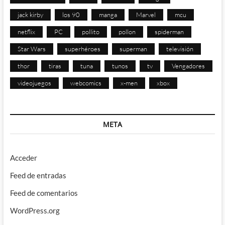
jack kirby
los 90
manga
Marvel
mcu
netflix
PC
pollito
pollon
spiderman
Star Wars
superhéroes
superman
televisión
thor
tiras
tuna
tunos
tv
Vengadores
videojuegos
webcomics
x-men
xbox
META
Acceder
Feed de entradas
Feed de comentarios
WordPress.org