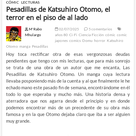
CÓMIC
LECTURAS
Pesadillas de Katsuhiro Otomo, el
terror en el piso de al lado
M'Rabo
02/07/2025
5 comentarios
Mhulargo
años 80
Ci-Fi
Ciencia Ficción
cómic
comic
japones
comics
Domu
horror
Katsuhiro
Otomo
manga
Pesadillas
Hoy toca rectificar otra de esas vergonzosas deudas
pendientes que tengo con mis lecturas, que para más sonrojo
se trata de una obra de un autor que me encanta, Las
Pesadillas de Katsuhiro Otomo. Un manga cuya lectura
llevaba posponiendo más de la cuenta y al que finalmente le he
echado mano este pasado fin de semana, encontrándome en él
todo lo que esperaba y mucho más. Una historia densa y
aterradora que nos agarra desde el principio y en donde
podemos encontrar más de un precedente de su obra más
famosa y en la que Otomo dejaba claro que iba a ser alguien
muy grande.