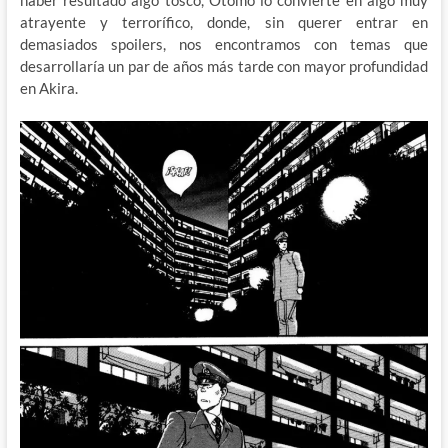
atrayente y terrorífico, donde, sin querer entrar en
demasiados spoilers, nos encontramos con temas que
desarrollaría un par de años más tarde con mayor profundidad
en Akira.