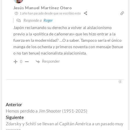
Jesús Manuel Martínez Otero
1 año han pasado desde que se escribió esto
Responde a
Roger
Japón reclamando su derecho a volver al aislacionismo
previo a la «política de cañoneras» que les hizo entrar a la
fuerza en la modernidad? …O a saber. Tampoco sería el único
manga de los ochenta y primeros noventa con mensaje (tenue
o no tan tenue) nacionalista aislacionista.
Responder
0
Navegación
Entrada
Anterior
anterior:
Hemos perdido a Jim Shooter (1951-2025)
de
Entrada
Siguiente
entradas
siguiente:
Zdarsky y Schiti se llevan al Capitán América a un pasado muy
cercano