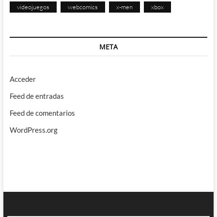
videojuegos
webcomics
x-men
xbox
META
Acceder
Feed de entradas
Feed de comentarios
WordPress.org