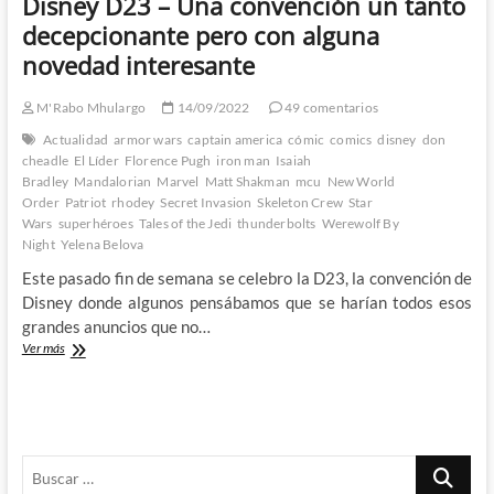
Disney D23 – Una convención un tanto
decepcionante pero con alguna
novedad interesante
M'Rabo Mhulargo
14/09/2022
49 comentarios
Actualidad
armor wars
captain america
cómic
comics
disney
don
cheadle
El Líder
Florence Pugh
iron man
Isaiah
Bradley
Mandalorian
Marvel
Matt Shakman
mcu
New World
Order
Patriot
rhodey
Secret Invasion
Skeleton Crew
Star
Wars
superhéroes
Tales of the Jedi
thunderbolts
Werewolf By
Night
Yelena Belova
Este pasado fin de semana se celebro la D23, la convención de
Disney donde algunos pensábamos que se harían todos esos
grandes anuncios que no…
Disney
Ver más
D23
–
Una
convención
un
Buscar
tanto
decepcionante
…