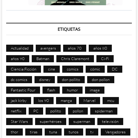
ETIQUETAS
Actualidad
avengers
años 70
años 80
años 90
Batman
Chris Claremont
Ci-Fi
Ciencia Ficción
cine
comics
cómic
DC
dc comics
disney
don pollito
don pollon
Fantastic Four
flash
humor
image
jack kirby
los 90
manga
Marvel
mcu
netflix
PC
pollito
pollon
spiderman
Star Wars
superhéroes
superman
televisión
thor
tiras
tuna
tunos
tv
Vengadores