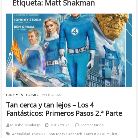
Etiqueta:
Matt Shakman
CINE Y TV
CÓMIC
PELÍCULAS
Tan cerca y tan lejos – Los 4
Fantásticos: Primeros Pasos 2.ª Parte
M'Rabo Mhulargo
31/07/2025
3 comentarios
Actualidad
años 60
Ebon Moss-Bachrach
Fantastic Four: First