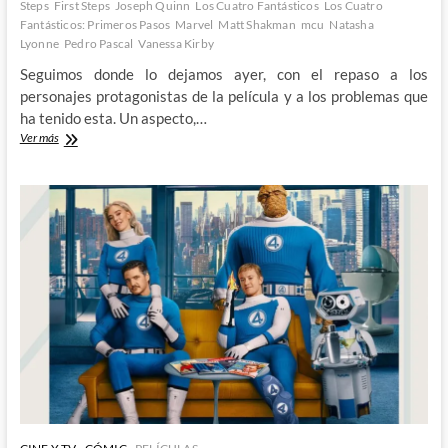
Steps
First Steps
Joseph Quinn
Los Cuatro Fantásticos
Los Cuatro
Fantásticos: Primeros Pasos
Marvel
Matt Shakman
mcu
Natasha
Lyonne
Pedro Pascal
Vanessa Kirby
Seguimos donde lo dejamos ayer, con el repaso a los
personajes protagonistas de la película y a los problemas que
ha tenido esta. Un aspecto,…
Tan
Ver más
cerca
y
tan
lejos
–
Los
4
Fantásticos:
Primeros
Pasos
2.ª
Parte