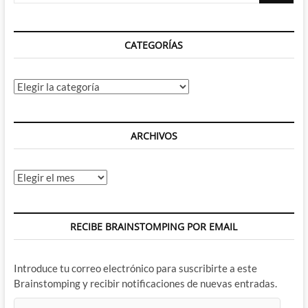
pero
con
alguna
CATEGORÍAS
novedad
interesante
Categorías
ARCHIVOS
Archivos
RECIBE BRAINSTOMPING POR EMAIL
Introduce tu correo electrónico para suscribirte a este
Brainstomping y recibir notificaciones de nuevas entradas.
Dirección