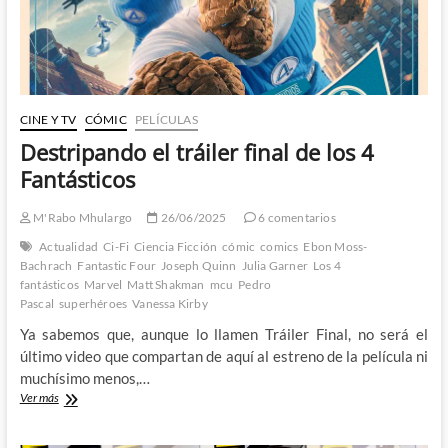
Parte
CINE Y TV
CÓMIC
PELÍCULAS
Destripando el tráiler final de los 4
Fantásticos
M'Rabo Mhulargo
26/06/2025
6 comentarios
Actualidad
Ci-Fi
Ciencia Ficción
cómic
comics
Ebon Moss-
Bachrach
Fantastic Four
Joseph Quinn
Julia Garner
Los 4
fantásticos
Marvel
Matt Shakman
mcu
Pedro
Pascal
superhéroes
Vanessa Kirby
Ya sabemos que, aunque lo llamen Tráiler Final, no será el
último video que compartan de aquí al estreno de la película ni
muchísimo menos,…
Destripando
Ver más
el
tráiler