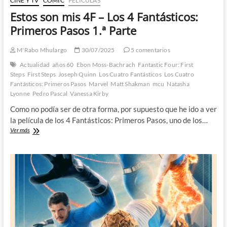
CINE Y TV
CÓMIC
PELÍCULAS
Estos son mis 4F – Los 4 Fantásticos:
Primeros Pasos 1.ª Parte
M'Rabo Mhulargo
30/07/2025
5 comentarios
Actualidad
años 60
Ebon Moss-Bachrach
Fantastic Four: First
Steps
First Steps
Joseph Quinn
Los Cuatro Fantásticos
Los Cuatro
Fantásticos: Primeros Pasos
Marvel
Matt Shakman
mcu
Natasha
Lyonne
Pedro Pascal
Vanessa Kirby
Como no podía ser de otra forma, por supuesto que he ido a ver
la película de los 4 Fantásticos: Primeros Pasos, uno de los…
Estos
Ver más
son
mis
4F
–
Los
4
Fantásticos:
Primeros
Pasos
1.ª