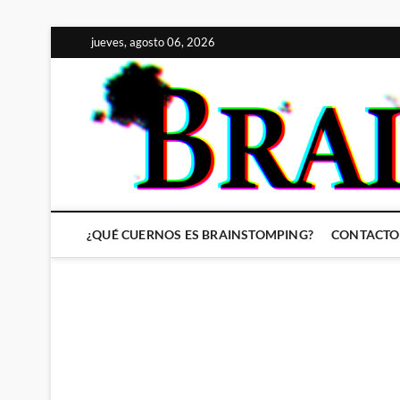
Saltar
jueves, agosto 06, 2026
al
contenido
¿QUÉ CUERNOS ES BRAINSTOMPING?
CONTACTO