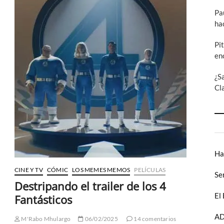
4
Pa
Fantásticos:
Primeros
ha
Pasos
1.ª
Pi
Parte
en
¿S
Cl
Ha
CINE Y TV
CÓMIC
LOS MEMES MEMOS
PELÍCULAS
Se
Destripando el trailer de los 4
El
Fantásticos
AD
M'Rabo Mhulargo
06/02/2025
14 comentarios