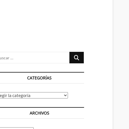
n
ú
Buscar
…
CATEGORÍAS
tegorías
ARCHIVOS