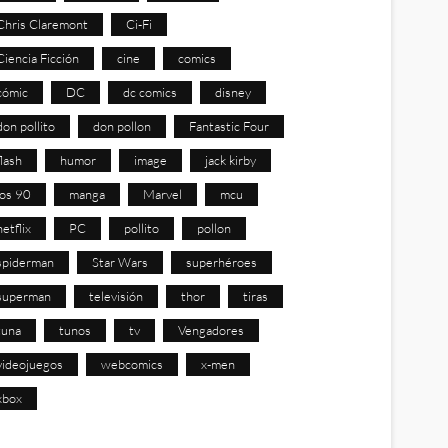
Chris Claremont
Ci-Fi
Ciencia Ficción
cine
comics
cómic
DC
dc comics
disney
don pollito
don pollon
Fantastic Four
flash
humor
image
jack kirby
los 90
manga
Marvel
mcu
netflix
PC
pollito
pollon
spiderman
Star Wars
superhéroes
superman
televisión
thor
tiras
tuna
tunos
tv
Vengadores
videojuegos
webcomics
x-men
xbox