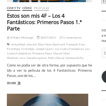
Ar
CINE Y TV
CÓMIC
PELÍCULAS
Estos son mis 4F – Los 4
Fantásticos: Primeros Pasos 1.ª
Parte
In
a 
M'Rabo Mhulargo
30/07/2025
5 comentarios
nu
Actualidad
años 60
Ebon Moss-Bachrach
Fantastic Four:
First Steps
First Steps
Joseph Quinn
Los Cuatro Fantásticos
Los
Di
Cuatro Fantásticos: Primeros Pasos
Marvel
Matt
de
Shakman
mcu
Natasha Lyonne
Pedro Pascal
Vanessa Kirby
co
Como no podía ser de otra forma, por supuesto que he
el
ido a ver la película de los 4 Fantásticos: Primeros
Pasos, uno de los…
Estos
Ver más
son
mis
4F
–
Los