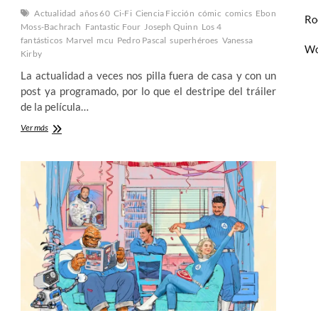
Actualidad
años 60
Ci-Fi
Ciencia Ficción
cómic
comics
Ebon
Ro
Moss-Bachrach
Fantastic Four
Joseph Quinn
Los 4
fantásticos
Marvel
mcu
Pedro Pascal
superhéroes
Vanessa
Wo
Kirby
La actualidad a veces nos pilla fuera de casa y con un
post ya programado, por lo que el destripe del tráiler
de la película…
Destripando
Ver más
el
trailer
de
los
4
Fantásticos