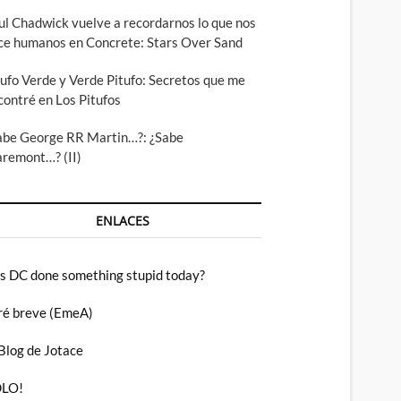
ul Chadwick vuelve a recordarnos lo que nos
ce humanos en Concrete: Stars Over Sand
tufo Verde y Verde Pitufo: Secretos que me
contré en Los Pitufos
abe George RR Martin…?: ¿Sabe
aremont…? (II)
ENLACES
s DC done something stupid today?
ré breve (EmeA)
 Blog de Jotace
LO!