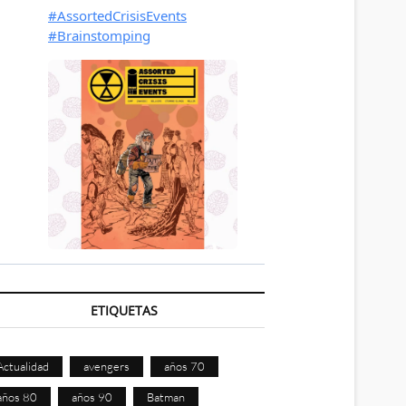
ETIQUETAS
Actualidad
avengers
años 70
años 80
años 90
Batman