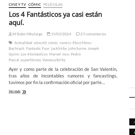
CINE Y TV
CÓMIC
PELÍCULAS
Los 4 Fantásticos ya casi están
aquí.
M'Rabo Mhulargo
15/02/2024
27 comentarios
Actualidad
años 60
cómic
comics
Ebon Moss-
Bachrach
Fantastic Four
jack kirby
john byrne
Joseph
Quinn
Los 4 fantásticos
Marvel
mcu
Pedro
Pascal
superhéroes
Vanessa Kirby
Ayer y como parte de la celebración de San Valentín,
tras años de incontables rumores y fancastings,
tuvimos por fin la confirmación oficial por parte…
Los
Ver más
4
Fantásticos
ya
casi
están
aquí.