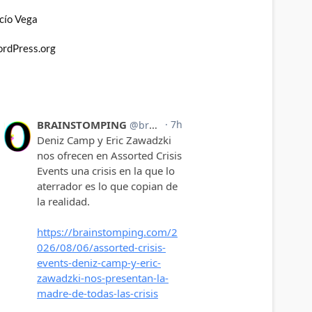
cío Vega
rdPress.org