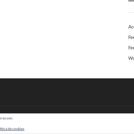
Ac
Fe
Fe
Wo
s su uso.
 Todos los derechos reservados
lítica de cookies