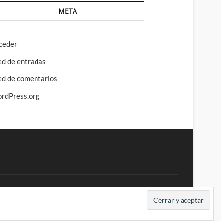
META
ceder
ed de entradas
ed de comentarios
rdPress.org