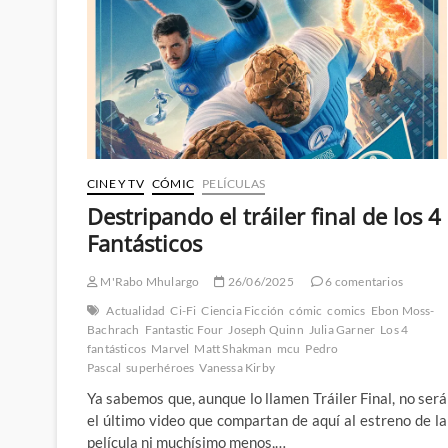
Los
4
Fantásticos:
Primeros
Pasos
2.ª
Parte
CINE Y TV
CÓMIC
PELÍCULAS
Destripando el tráiler final de los 4
Fantásticos
M'Rabo Mhulargo
26/06/2025
6 comentarios
Actualidad
Ci-Fi
Ciencia Ficción
cómic
comics
Ebon Moss-
Bachrach
Fantastic Four
Joseph Quinn
Julia Garner
Los 4
fantásticos
Marvel
Matt Shakman
mcu
Pedro
Pascal
superhéroes
Vanessa Kirby
Ya sabemos que, aunque lo llamen Tráiler Final, no será
el último video que compartan de aquí al estreno de la
película ni muchísimo menos,…