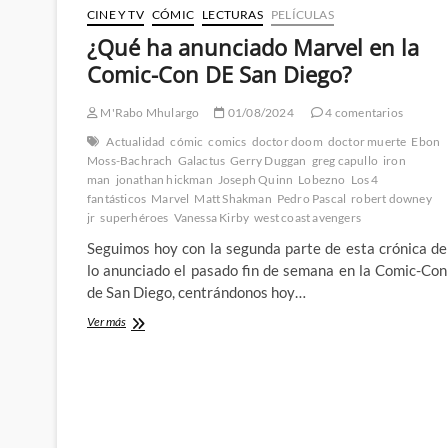
CINE Y TV
CÓMIC
LECTURAS
PELÍCULAS
¿Qué ha anunciado Marvel en la
Comic-Con DE San Diego?
M'Rabo Mhulargo
01/08/2024
4 comentarios
Actualidad
cómic
comics
doctor doom
doctor muerte
Ebon
Moss-Bachrach
Galactus
Gerry Duggan
greg capullo
iron
man
jonathan hickman
Joseph Quinn
Lobezno
Los 4
fantásticos
Marvel
Matt Shakman
Pedro Pascal
robert downey
jr
superhéroes
Vanessa Kirby
west coast avengers
Seguimos hoy con la segunda parte de esta crónica de
lo anunciado el pasado fin de semana en la Comic-Con
de San Diego, centrándonos hoy…
¿Qué
Ver más
ha
anunciado
Marvel
en
la
Comic-
Con