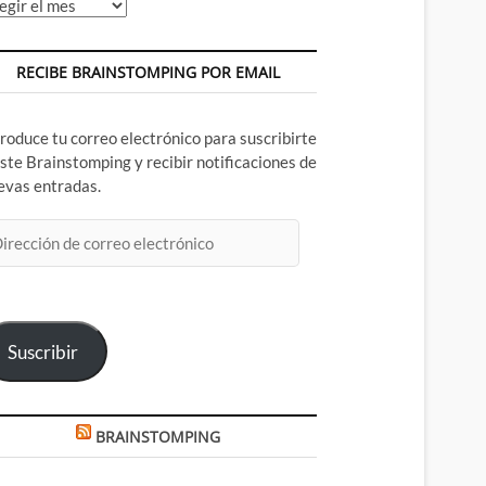
chivos
RECIBE BRAINSTOMPING POR EMAIL
troduce tu correo electrónico para suscribirte
este Brainstomping y recibir notificaciones de
evas entradas.
rección
rreo
ectrónico
Suscribir
BRAINSTOMPING