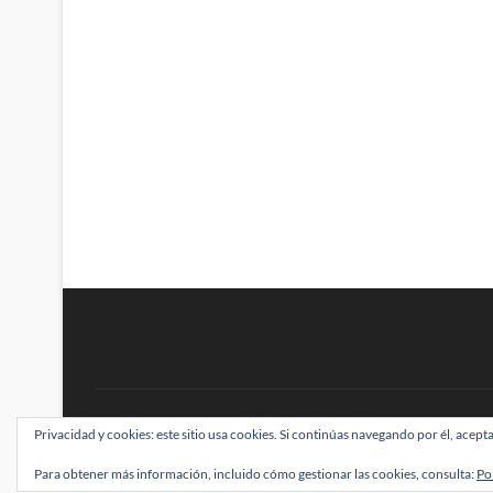
BRAINSTOMPING
Privacidad y cookies: este sitio usa cookies. Si continúas navegando por él, acepta
| Diseñado por:
Theme Freesia
|
WordPress
| ©
Para obtener más información, incluido cómo gestionar las cookies, consulta:
Po