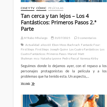
CINE Y TV
CÓMIC
PELÍCULAS
Tan cerca y tan lejos – Los 4
Fantásticos: Primeros Pasos 2.ª
Parte
M'Rabo Mhulargo
31/07/2025
3 comentarios
Actualidad
años 60
Ebon Moss-Bachrach
Fantastic Four:
First Steps
First Steps
Joseph Quinn
Los Cuatro Fantásticos
Los
Cuatro Fantásticos: Primeros Pasos
Marvel
Matt
Shakman
mcu
Natasha Lyonne
Pedro Pascal
Vanessa Kirby
Seguimos donde lo dejamos ayer, con el repaso a los
personajes protagonistas de la película y a los
problemas que ha tenido esta. Un aspecto,…
Tan
Ver más
cerca
y
tan
lejos
–