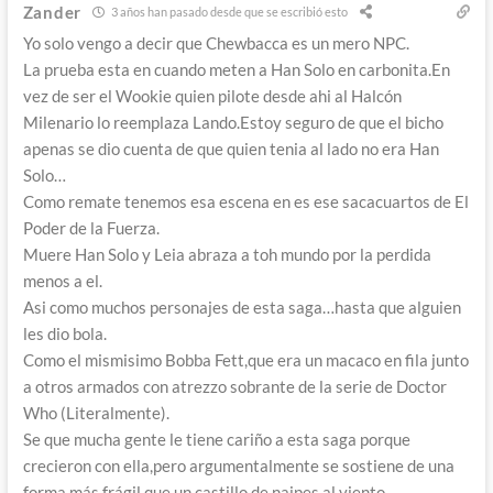
Zander
3 años han pasado desde que se escribió esto
Yo solo vengo a decir que Chewbacca es un mero NPC.
La prueba esta en cuando meten a Han Solo en carbonita.En
vez de ser el Wookie quien pilote desde ahi al Halcón
Milenario lo reemplaza Lando.Estoy seguro de que el bicho
apenas se dio cuenta de que quien tenia al lado no era Han
Solo…
Como remate tenemos esa escena en es ese sacacuartos de El
Poder de la Fuerza.
Muere Han Solo y Leia abraza a toh mundo por la perdida
menos a el.
Asi como muchos personajes de esta saga…hasta que alguien
les dio bola.
Como el mismisimo Bobba Fett,que era un macaco en fila junto
a otros armados con atrezzo sobrante de la serie de Doctor
Who (Literalmente).
Se que mucha gente le tiene cariño a esta saga porque
crecieron con ella,pero argumentalmente se sostiene de una
forma más frágil que un castillo de naipes al viento.