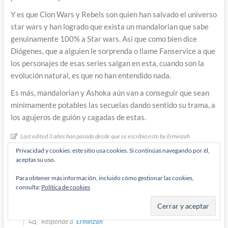
Y es que Clon Wars y Rebels son quien han salvado el universo
star wars y han logrado que exista un mandalorian que sabe
genuinamente 100% a Star wars. Así que como bien dice
Diógenes, que a alguien le sorprenda o llame Fanservice a que
los personajes de esas series salgan en esta, cuando son la
evolución natural, es que no han entendido nada.
Es más, mandalorian y Ashoka aún van a conseguir que sean
minimamente potables las secuelas dando sentido su trama, a
los agujeros de guión y cagadas de estas.
Last edited 3 años han pasado desde que se escribió esto by Erminzah
Privacidad y cookies: este sitio usa cookies. Si continúas navegando por él,
Responder
0
aceptas su uso.
Para obtener más información, incluido cómo gestionar las cookies,
consulta:
Política de cookies
Payton Wynn
3 años han pasado desde que se escribió esto
Responde a
Erminzah