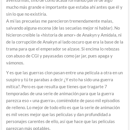
mucho más grande e importante que estaba ahí antes que él y
sin lo que no existiría.
A mí las precuelas me parecieron tremendamente malas,
salvando alguna escena (de las secuelas mejor ni hablar). No
hicieron creible la «historia de amor» de Anakyn y Amidala, ni
de la corrupción de Anakyn al lado oscuro que era la base de la
trama para que el emperador se alzase. Si encima lo rebozas
con abuso de CGI y payasadas como jar jar, pues apaga y
vámonos.
Y es que las guerras clon pasan entre una película a otra en un
suspiro y tú te parabas a decir ¿Y esto ha sido una guerra
mítica?. Pero es que resulta que tienes que tragarte 7
temporadas de una serie de animación para que la guerra
parezca eso » una guerra», comiéndote de paso mil episodios
de relleno. Lo mejor de todo ello es que la serie de animación
es mil veces mejor que las películas y dan profundidad a
personajes carentes de ello, así que hace que las películas
parezcan más potables.