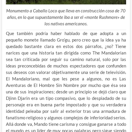
Monumento a Caballo Loco que lleva en construcción cosa de 70
años, en lo que supuestamente iba a ser el «monte Rushmore» de
los nativos americanos.
Que también podría haber hablado de que adopta a un
pequeño monete llamado Gro’gu, pero creo que la idea ya ha
quedado bastante clara en estos dos párrafos, ¿no? Tiene
narices que una historia tan dirigida como The Mandalorian
sea tan criticada por seguir su camino natural, solo por las
ideas preconcebidas de muchos espectadores que confunden
sus deseos con valorar objetivamente una serie de televisión.
El Mandaloriano, mal que les pese a algunos, no es Las
Aventuras de El Hombre Sin Nombre por mucho que ésa sea
una de sus inspiraciones; desde un principio se dejó claro que
Djinn Djarin era un tipo compasivo, que lo despiadado de su
personaje era en buena parte impostado y que su verdadera
identidad peleaba por salir al exterior tras una armadura de
fanatismo religioso y algunos complejos de inferioridad serios.
Allá donde va, Mando tiene carisma y consigue ganarse a todo
el mundo, es un líder de muy pocas palabras pero sigue siendo