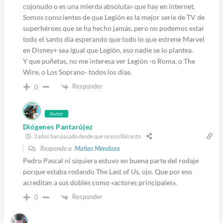
cojonudo o es una mierda absoluta» que hay en internet.
Somos conscientes de que Legión es la mejor serie de TV de
superhéroes que se ha hecho jamás, pero no podemos estar
todo el santo día esperando que todo lo que estrene Marvel
en Disney+ sea igual que Legión, eso nadie se lo plantea.
Y que puñetas, no me interesa ver Legión -o Roma, o The
Wire, o Los Soprano- todos los días.
Responder
0
Autor
Diógenes Pantarújez
3 años han pasado desde que se escribió esto
Responde a
Matias Mendoza
Pedro Pascal ni siquiera estuvo en buena parte del rodaje
porque estaba rodando The Last of Us, ojo. Que por eso
acreditan a sus dobles como «actores principales».
Responder
0