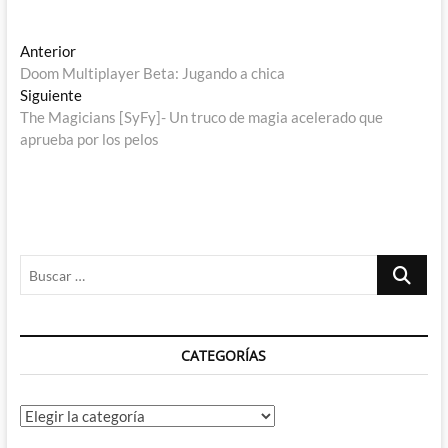
Navegación
Entrada
Anterior
anterior:
Doom Multiplayer Beta: Jugando a chica
de
Entrada
Siguiente
entradas
siguiente:
The Magicians [SyFy]- Un truco de magia acelerado que
aprueba por los pelos
Buscar
…
CATEGORÍAS
Categorías