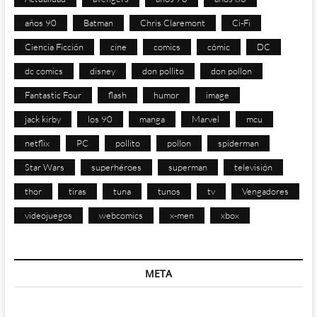
años 90
Batman
Chris Claremont
Ci-Fi
Ciencia Ficción
cine
comics
cómic
DC
dc comics
disney
don pollito
don pollon
Fantastic Four
flash
humor
image
jack kirby
los 90
manga
Marvel
mcu
netflix
PC
pollito
pollon
spiderman
Star Wars
superhéroes
superman
televisión
thor
tiras
tuna
tunos
tv
Vengadores
videojuegos
webcomics
x-men
xbox
META