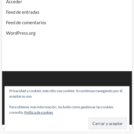
Acceder
Feed de entradas
Feed de comentarios
WordPress.org
Privacidad y cookies: este sitio usa cookies. Si continúas navegando por él,
aceptas su uso.
Para obtener más información, incluido cómo gestionar las cookies,
BRAINSTOMPING
| Diseñado por:
Theme Freesia
|
WordPress
| © Todos
consulta:
Política de cookies
los derechos reservados