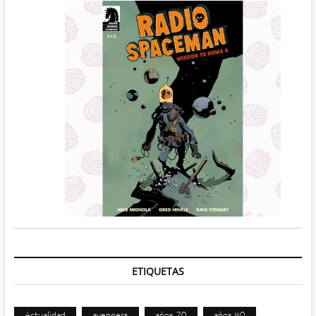
ETIQUETAS
Actualidad
avengers
años 70
años 80