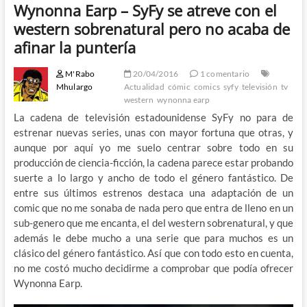
Wynonna Earp – SyFy se atreve con el
western sobrenatural pero no acaba de
afinar la puntería
M'Rabo
20/04/2016
1 comentario
Mhulargo
Actualidad
cómic
comics
syfy
televisión
tv
western
wynonna earp
La cadena de televisión estadounidense SyFy no para de
estrenar nuevas series, unas con mayor fortuna que otras, y
aunque por aquí yo me suelo centrar sobre todo en su
producción de ciencia-ficción, la cadena parece estar probando
suerte a lo largo y ancho de todo el género fantástico. De
entre sus últimos estrenos destaca una adaptación de un
comic que no me sonaba de nada pero que entra de lleno en un
sub-genero que me encanta, el del western sobrenatural, y que
además le debe mucho a una serie que para muchos es un
clásico del género fantástico. Así que con todo esto en cuenta,
no me costó mucho decidirme a comprobar que podía ofrecer
Wynonna Earp.