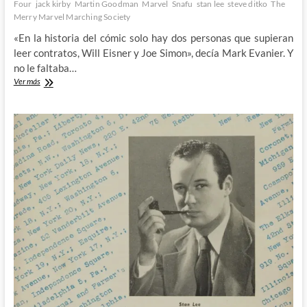
Four
jack kirby
Martin Goodman
Marvel
Snafu
stan lee
steve ditko
The
Merry Marvel Marching Society
«En la historia del cómic solo hay dos personas que supieran
leer contratos, Will Eisner y Joe Simon», decía Mark Evanier. Y
no le faltaba…
La
Ver más
era
Marvel
de
los
Cómics:
Buscando
a
Stan
Lee
(V)