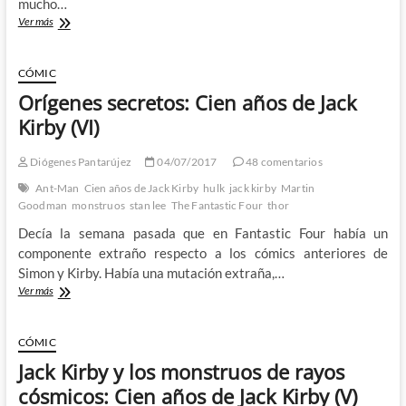
mucho…
Joe
Ver más
Sinnott
y
el
CÓMIC
nuevo
Orígenes secretos: Cien años de Jack
Walt
Disney:
Kirby (VI)
Cien
años
Diógenes Pantarújez
04/07/2017
48 comentarios
de
Jack
Ant-Man
Cien años de Jack Kirby
hulk
jack kirby
Martin
Kirby
Goodman
monstruos
stan lee
The Fantastic Four
thor
(IX)
Decía la semana pasada que en Fantastic Four había un
componente extraño respecto a los cómics anteriores de
Simon y Kirby. Había una mutación extraña,…
Orígenes
Ver más
secretos:
Cien
años
CÓMIC
de
Jack Kirby y los monstruos de rayos
Jack
Kirby
cósmicos: Cien años de Jack Kirby (V)
(VI)