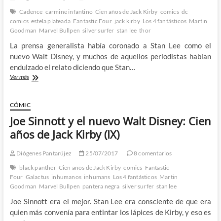
(IV)
Cadence
carmine infantino
Cien años de Jack Kirby
comics
dc
comics
estela plateada
Fantastic Four
jack kirby
Los 4 fantásticos
Martin
Goodman
Marvel Bullpen
silver surfer
stan lee
thor
La prensa generalista había coronado a Stan Lee como el
nuevo Walt Disney, y muchos de aquellos periodistas habían
endulzado el relato diciendo que Stan…
El
Ver más
último
puro
de
CÓMIC
Jack
Joe Sinnott y el nuevo Walt Disney: Cien
Kirby
en
años de Jack Kirby (IX)
Marvel:
Cien
Diógenes Pantarújez
25/07/2017
8 comentarios
años
de
black panther
Cien años de Jack Kirby
comics
Fantastic
Jack
Four
Galactus
inhumanos
inhumans
Los 4 fantásticos
Martin
Kirby
Goodman
Marvel Bullpen
pantera negra
silver surfer
stan lee
(X)
Joe Sinnott era el mejor. Stan Lee era consciente de que era
quien más convenía para entintar los lápices de Kirby, y eso es