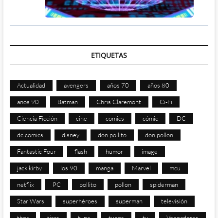
ETIQUETAS
Actualidad
avengers
años 70
años 80
años 90
Batman
Chris Claremont
Ci-Fi
Ciencia Ficción
cine
comics
cómic
DC
dc comics
disney
don pollito
don pollon
Fantastic Four
flash
humor
image
jack kirby
los 90
manga
Marvel
mcu
netflix
PC
pollito
pollon
spiderman
Star Wars
superhéroes
superman
televisión
thor
tiras
tuna
tunos
tv
Vengadores