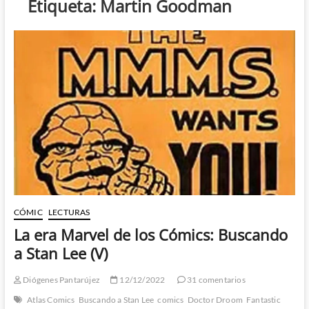
Etiqueta:
Martin Goodman
CÓMIC
LECTURAS
La era Marvel de los Cómics: Buscando
a Stan Lee (V)
Diógenes Pantarújez
12/12/2022
31 comentarios
Atlas Comics
Buscando a Stan Lee
comics
Doctor Droom
Fantastic