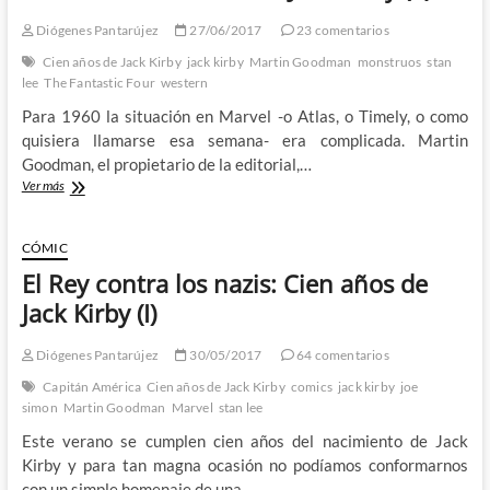
Diógenes Pantarújez
27/06/2017
23 comentarios
Cien años de Jack Kirby
jack kirby
Martin Goodman
monstruos
stan
lee
The Fantastic Four
western
Para 1960 la situación en Marvel -o Atlas, o Timely, o como
quisiera llamarse esa semana- era complicada. Martin
Goodman, el propietario de la editorial,…
Jack
Ver más
Kirby
y
los
CÓMIC
monstruos
El Rey contra los nazis: Cien años de
de
rayos
Jack Kirby (I)
cósmicos:
Cien
Diógenes Pantarújez
30/05/2017
64 comentarios
años
de
Capitán América
Cien años de Jack Kirby
comics
jack kirby
joe
Jack
simon
Martin Goodman
Marvel
stan lee
Kirby
Este verano se cumplen cien años del nacimiento de Jack
(V)
Kirby y para tan magna ocasión no podíamos conformarnos
con un simple homenaje de una…