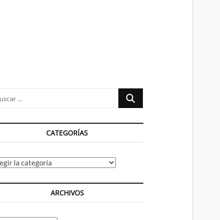
n
ú
Buscar
…
CATEGORÍAS
tegorías
ARCHIVOS