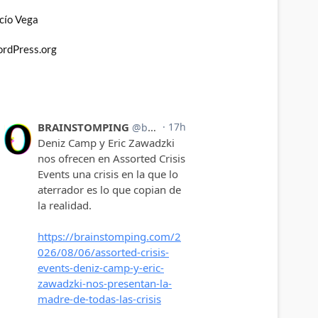
cío Vega
rdPress.org