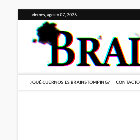
Saltar
viernes, agosto 07, 2026
al
contenido
¿QUÉ CUERNOS ES BRAINSTOMPING?
CONTACTO