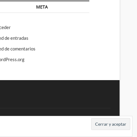
META
ceder
ed de entradas
ed de comentarios
rdPress.org