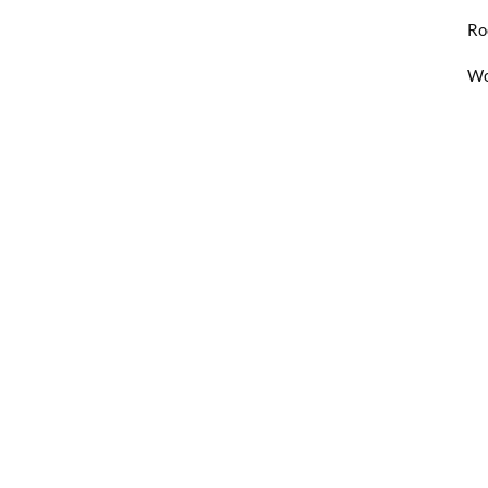
Ro
Wo