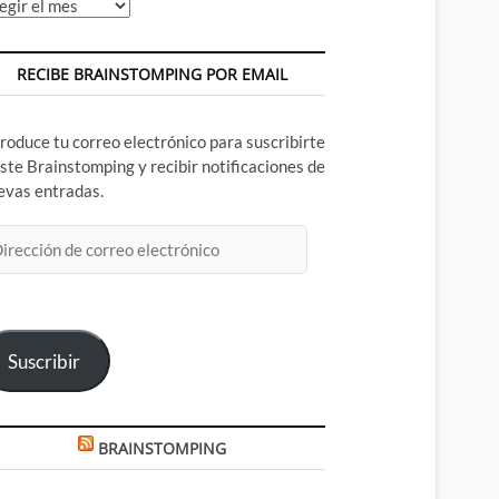
chivos
RECIBE BRAINSTOMPING POR EMAIL
troduce tu correo electrónico para suscribirte
este Brainstomping y recibir notificaciones de
evas entradas.
rección
rreo
ectrónico
Suscribir
BRAINSTOMPING