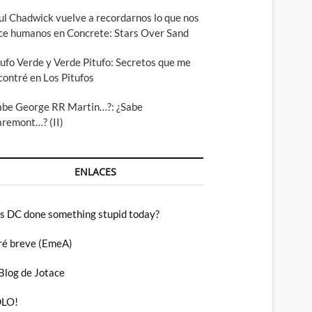
ul Chadwick vuelve a recordarnos lo que nos
ce humanos en Concrete: Stars Over Sand
tufo Verde y Verde Pitufo: Secretos que me
contré en Los Pitufos
abe George RR Martin…?: ¿Sabe
aremont…? (II)
ENLACES
s DC done something stupid today?
ré breve (EmeA)
 Blog de Jotace
LO!