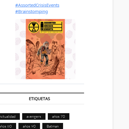
ETIQUETAS
Actualidad
avengers
años 70
años 80
años 90
Batman