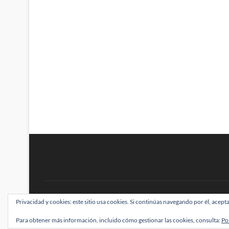
BRAINSTOMPING
Privacidad y cookies: este sitio usa cookies. Si continúas navegando por él, acepta
| Diseñado por:
Theme Freesia
|
WordPress
| ©
Para obtener más información, incluido cómo gestionar las cookies, consulta:
Po