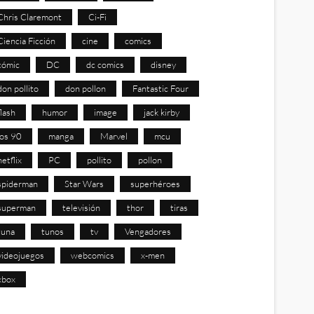
Chris Claremont
Ci-Fi
Ciencia Ficción
cine
comics
cómic
DC
dc comics
disney
don pollito
don pollon
Fantastic Four
flash
humor
image
jack kirby
los 90
manga
Marvel
mcu
netflix
PC
pollito
pollon
spiderman
Star Wars
superhéroes
superman
televisión
thor
tiras
tuna
tunos
tv
Vengadores
videojuegos
webcomics
x-men
xbox