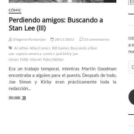
Ar
CÓMIC
Perdiendo amigos: Buscando a
Stan Lee (III)
In
Diógenes Pantarújez
28/11/2022
23 comentarios
a 
Al Jaffee
Atlas Comics
Bill Gaines
Buscando a Stan
nu
Lee
captain america
comics
jack kirby
joe
simon
MAD
Marvel
Patsy Walker
Di
Era un trabajo temporal, mientras Martin Goodman
de
encontraba a alguien para el puesto. Después de todo,
co
Joe Simon y Kirby eran prácticamente toda la
el
redacción…
Perdiendo
Ver más
amigos:
Buscando
a
Stan
Lee
(III)