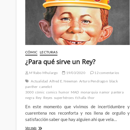
a
Stan
Lee
(IV)
CÓMIC
LECTURAS
¿Para qué sirve un Rey?
M'Rabo Mhulargo
19/03/2020
12 comentarios
Actualidad
Alfred E. Newman
Arturo Pendragon
black
panther
camelot
3000
cómic
comics
humor
MAD
monarquia
namor
pantera
negra
Rey
Reyes
superhéroes
t'challa
thor
En este momento que vivimos de incertidumbre y
cuarentena nos reconforta y nos llena de orgullo y
satisfacción saber que hay alguien ahí que vela…
¿Para
Ver más