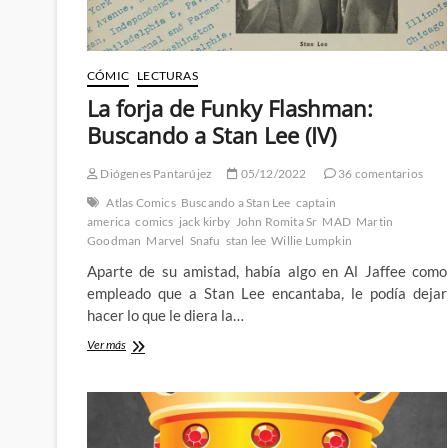
CÓMIC
LECTURAS
La forja de Funky Flashman:
Buscando a Stan Lee (IV)
Diógenes Pantarújez
05/12/2022
36 comentarios
Atlas Comics
Buscando a Stan Lee
captain
america
comics
jack kirby
John Romita Sr
MAD
Martin
Goodman
Marvel
Snafu
stan lee
Willie Lumpkin
Aparte de su amistad, había algo en Al Jaffee como
empleado que a Stan Lee encantaba, le podía dejar
hacer lo que le diera la…
La
Ver más
forja
de
Funky
Flashman:
Buscando