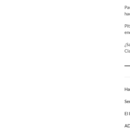
Pa
ha
Pi
en
¿S
Cl
Ha
Se
El
AD