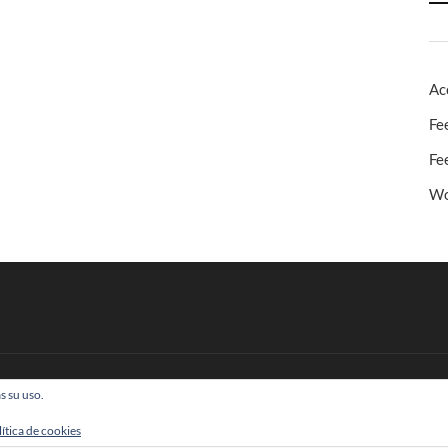
Ac
Fe
Fe
Wo
s su uso.
 Todos los derechos reservados
lítica de cookies